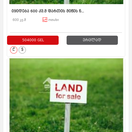
იყიდება 600 კვ.მ ფართის მიწის ნ...
600 კვ.მ
ოთახი
504000 GEL
ვრცლად
₾
$