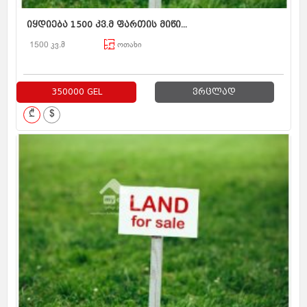
იყდიება 1500 კვ.მ ფართის მიწი...
1500 კვ.მ
ოთახი
350000 GEL
ვრცლად
₾
$