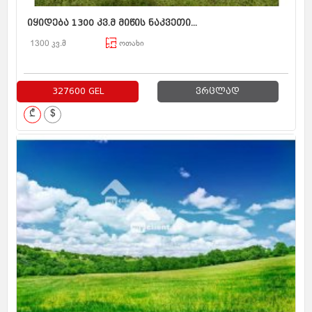
იყიდება 1300 კვ.მ მიწის ნაკვეთი...
1300 კვ.მ
ოთახი
327600 GEL
ვრცლად
₾
$