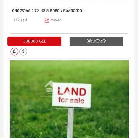
იყიდება 172 კვ.მ მიწის ნაკვეთი...
172 კვ.მ
ოთახი
588000 GEL
ვრცლად
₾
$