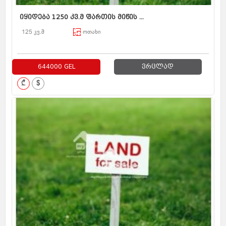
იყიდება 1250 კვ.მ ფართის მიწის ...
125 კვ.მ
ოთახი
644000 GEL
ვრცლად
₾
$