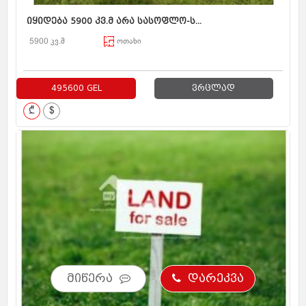
იყიდება 5900 კვ.მ არა სასოფლო-ს...
5900 კვ.მ
ოთახი
495600 GEL
ვრცლად
₾
$
მიწერა
დარეკვა