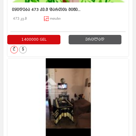
იყიდება 473 კვ.მ ფართის მიწი...
473 კვ.მ
ოთახი
1400000 GEL
ვრცლად
₾
$