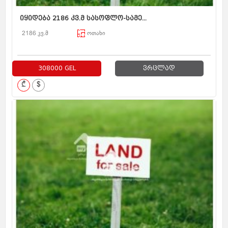
იყიდება 2186 კვ.მ სასოფლო-სამე...
2186 კვ.მ
ოთახი
308000 GEL
ვრცლად
₾
$