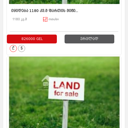
იყიდება 1180 კვ.მ ფართის მიწი...
1180 კვ.მ
ოთახი
826000 GEL
ვრცლად
₾
$