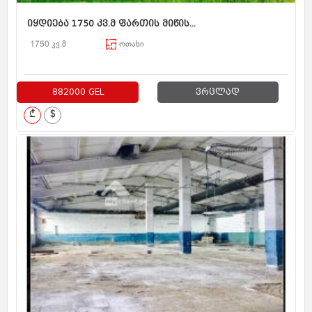
იყდიება 1750 კვ.მ ფართის მიწის...
1750 კვ.მ
ოთახი
882000 GEL
ვრცლად
₾
$