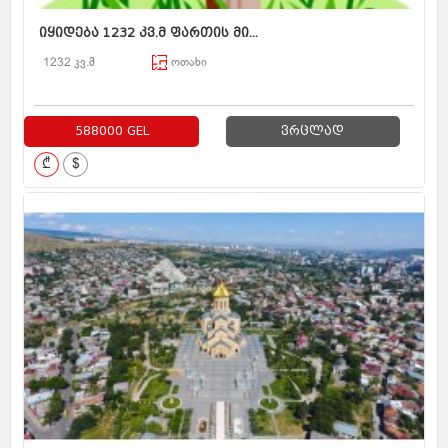
იყიდება 1232 კვ.მ ფართის მი...
1232 კვ.მ
ოთახი
588000 GEL
ვრცლად
₾
$