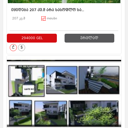
იყიდება 207 კვ.მ არა სასოფლო სა...
207 კვ.მ
ოთახი
294000 GEL
ვრცლად
₾
$