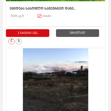
იყიდება სასოფლო სამეურნეო დანი...
5000 კვ.მ
ოთახი
1540000 GEL
ვრცლად
₾
$