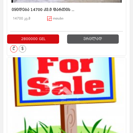
იყიდება 14700 კვ.მ ფართის ...
14700 კვ.მ
ოთახი
2800000 GEL
ვრცლად
₾
$