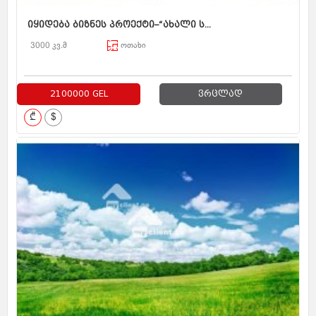
იყიდება ბიზნეს პროექტი–“ახალი ს...
3000 კვ.მ
ოთახი
2100000 GEL
ვრცლად
₾
$