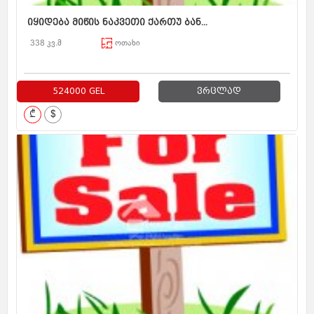
იყიდება მიწის ნაკვეთი ქართუ ბან...
338 კვ.მ
ოთახი
524000 GEL
ვრცლად
₾
$