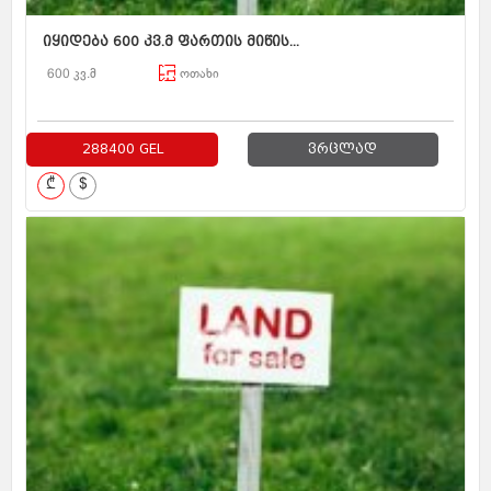
იყიდება 600 კვ.მ ფართის მიწის...
600 კვ.მ
ოთახი
288400 GEL
ვრცლად
₾
$