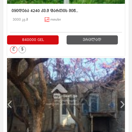
იყიდება 4240 კვ.მ ფართის მიწ...
3000 კვ.მ
ოთახი
840000 GEL
ვრცლად
₾
$