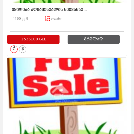
იყიდება აღმაშენებლის ხეივანზე ...
1190 კვ.მ
ოთახი
1535100 GEL
ვრცლად
₾
$