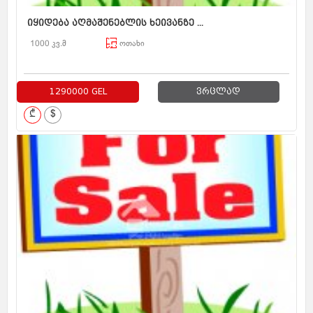
იყიდება აღმაშენებლის ხეივანზე ...
1000 კვ.მ
ოთახი
1290000 GEL
ვრცლად
₾
$