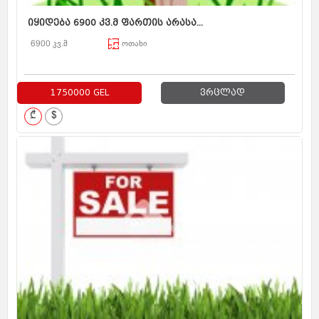
იყიდება 6900 კვ.მ ფართის არასა...
6900 კვ.მ
ოთახი
1750000 GEL
ვრცლად
₾
$