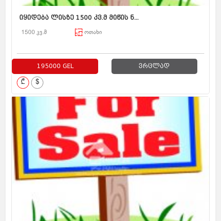
იყიდება ლისზე 1500 კვ.მ მიწის ნ...
1500 კვ.მ
ოთახი
195000 GEL
ვრცლად
₾
$