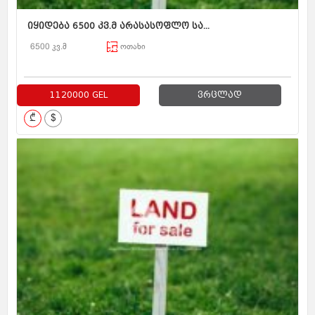
იყიდება 6500 კვ.მ არასასოფლო სა...
6500 კვ.მ
ოთახი
1120000 GEL
ვრცლად
₾
$