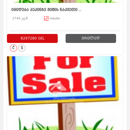
იყიდება პეკინზე მიწის ნაკვეთი ...
2144 კვ.მ
ოთახი
8297280 GEL
ვრცლად
₾
$