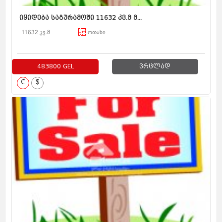
იყიდება საგურამოში 11632 კვ.მ მ...
11632 კვ.მ
ოთახი
483800 GEL
ვრცლად
₾
$