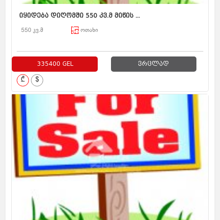
იყიდება დიღომში 550 კვ.მ მიწის ...
550 კვ.მ
ოთახი
335400 GEL
ვრცლად
₾
$