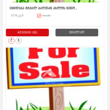
იყიდება მგვალ ბაღთან ახლოს ნინო...
1016 კვ.მ
ოთახი
4050000 GEL
ვრცლად
₾
$