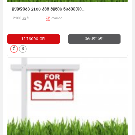
იყიდება 2100 კვმ მიწის ნაკვეთი...
2100 კვ.მ
ოთახი
1176000 GEL
ვრცლად
₾
$