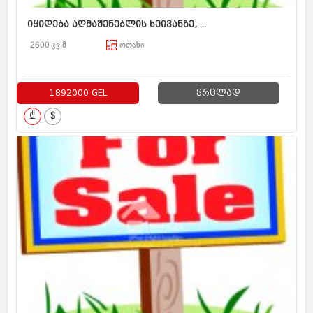
იყიდება აღმაშენებლის ხეივანზე, ...
2600 კვ.მ
ოთახი
1892000 GEL
ვრცლად
₾
$