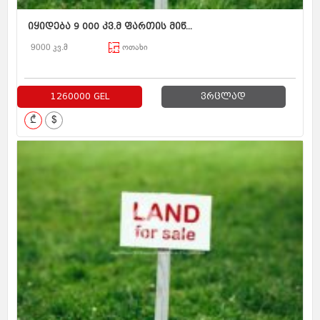
იყიდება 9 000 კვ.მ ფართის მიწ...
9000 კვ.მ
ოთახი
1260000 GEL
ვრცლად
₾
$