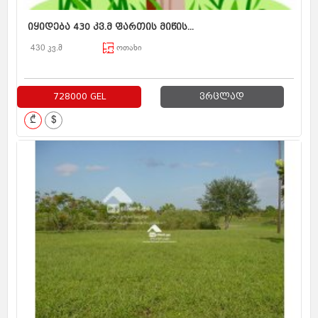
იყიდება 430 კვ.მ ფართის მიწის...
430 კვ.მ
ოთახი
728000 GEL
ვრცლად
₾
$