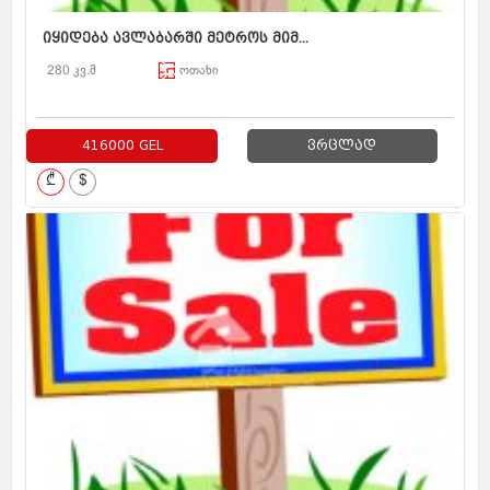
იყიდება ავლაბარში მეტროს მიმ...
280 კვ.მ
ოთახი
416000 GEL
ვრცლად
₾
$