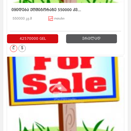
იყიდება ქოშიგორაზე 550000 კვ....
550000 კვ.მ
ოთახი
42570000 GEL
ვრცლად
₾
$