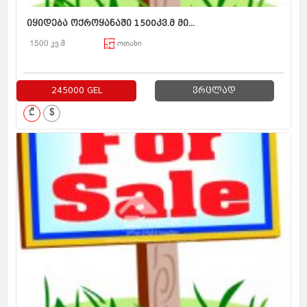
იყიდება ოქროყანაში 1500კვ.მ მი...
1500 კვ.მ
ოთახი
245000 GEL
ვრცლად
₾
$