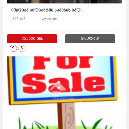
იყიდება ავლაბარში სამების ეკლ...
327 კვ.მ
ოთახი
353000 GEL
ვრცლად
₾
$