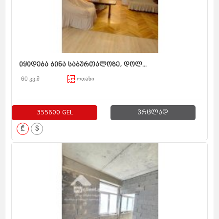
იყიდება ბინა საბურთალოზე, დოლ...
60 კვ.მ
ოთახი
355600 GEL
ვრცლად
₾
$