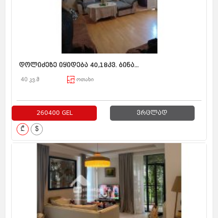
დოლიძეზე იყიდება 40,18კვ. ბინა...
40 კვ.მ
ოთახი
260400 GEL
ვრცლად
₾
$