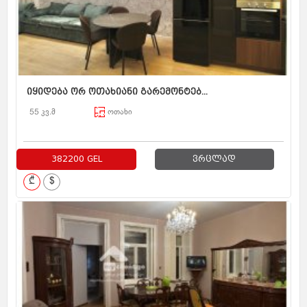
იყიდება ორ ოთახიანი გარემონტებ...
55 კვ.მ
ოთახი
382200 GEL
ვრცლად
₾
$