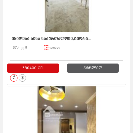
იყიდება ბინა საბურთალოზე,გიორგ...
67.4 კვ.მ
ოთახი
330400 GEL
ვრცლად
₾
$