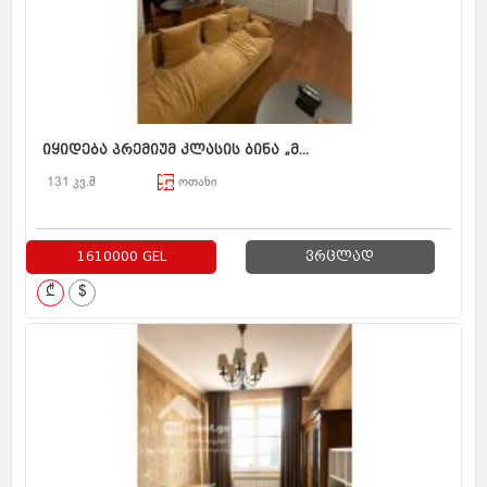
იყიდება პრემიუმ კლასის ბინა „მ...
131 კვ.მ
ოთახი
1610000 GEL
ვრცლად
₾
$