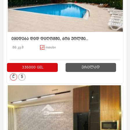
იყიდება დიდ დიღომში, ბობ უოლში...
86 კვ.მ
ოთახი
336000 GEL
ვრცლად
₾
$