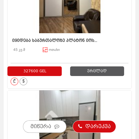
იყიდება საბურთალოზე პლატონ იოს...
45 კვ.მ
ოთახი
327600 GEL
ვრცლად
₾
$
მიწერა
დარეკვა