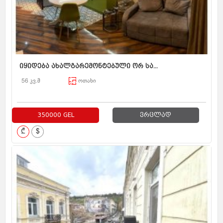
იყიდება ახალგარემონტებული ორ სა...
56 კვ.მ
ოთახი
350000 GEL
ვრცლად
₾
$