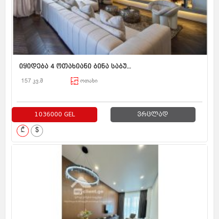
იყიდება 4 ოთახიანი ბინა საბუ...
157 კვ.მ
ოთახი
1036000 GEL
ვრცლად
₾
$