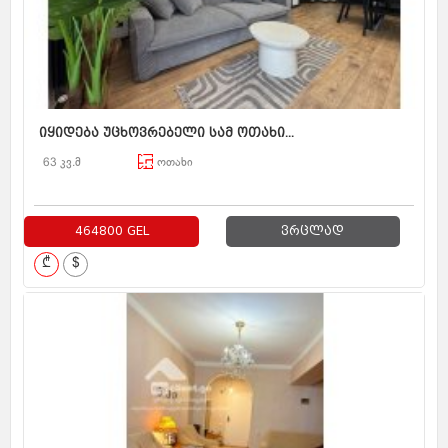
იყიდება უცხოვრებელი სამ ოთახი...
63 კვ.მ
ოთახი
464800 GEL
ვრცლად
₾
$