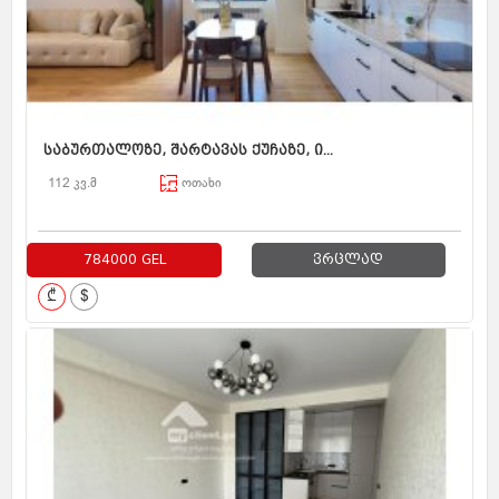
საბურთალოზე, შარტავას ქუჩაზე, ი...
112 კვ.მ
ოთახი
784000 GEL
ვრცლად
₾
$