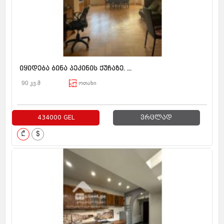
იყიდება ბინა პეკინის ქუჩაზე. ...
90 კვ.მ
ოთახი
434000 GEL
ვრცლად
₾
$