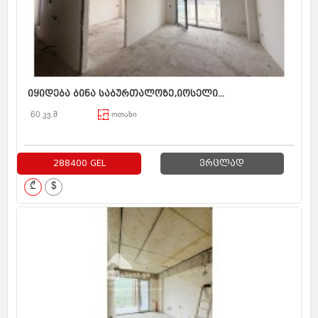
იყიდება ბინა საბურთალოზე,იოსელი...
60 კვ.მ
ოთახი
288400 GEL
ვრცლად
₾
$