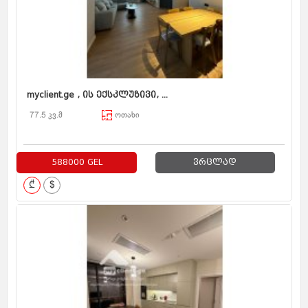
myclient.ge , ის ექსკლუზივი, ...
77.5 კვ.მ
ოთახი
588000 GEL
ვრცლად
₾
$