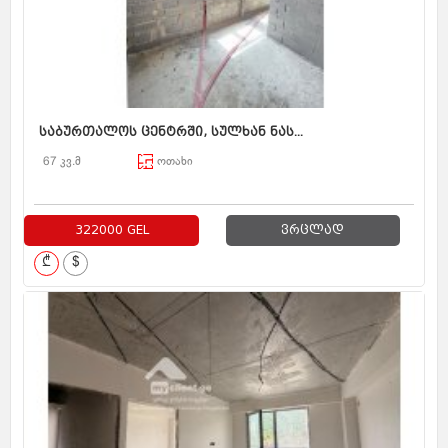
საბურთალოს ცენტრში, სულხან ნას...
67 კვ.მ
ოთახი
322000 GEL
ვრცლად
₾
$