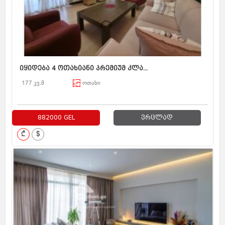
იყიდება 4 ოთახიანი პრემიუმ კლა...
177 კვ.მ
ოთახი
882000 GEL
ვრცლად
₾
$