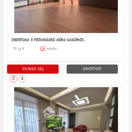
იყიდება 3 ოთახიანი ბინა საბურთ...
78 კვ.მ
ოთახი
593600 GEL
ვრცლად
₾
$