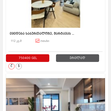
იყიდება საბურთალოზე, შარტავას ...
112 კვ.მ
ოთახი
750400 GEL
ვრცლად
₾
$