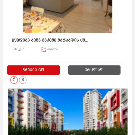
იყიდება ბინა ვაკეში,მარაბდის ქუ...
76 კვ.მ
ოთახი
560000 GEL
ვრცლად
₾
$