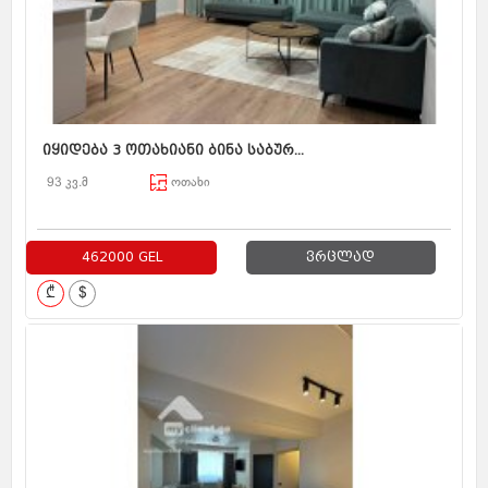
იყიდება 3 ოთახიანი ბინა საბურ...
93 კვ.მ
ოთახი
462000 GEL
ვრცლად
₾
$