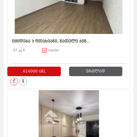
იყიდება 3 ოთახიანი, ნათელი ბინ...
97 კვ.მ
ოთახი
616000 GEL
ვრცლად
₾
$