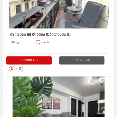
იყიდება 88 მ² ბინა თბილისის უ...
88 კვ.მ
ოთახი
672000 GEL
ვრცლად
₾
$