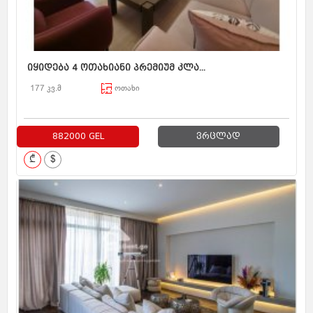
იყიდება 4 ოთახიანი პრემიუმ კლა...
177 კვ.მ
ოთახი
882000 GEL
ვრცლად
₾
$