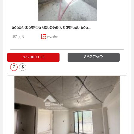
საბურთალოს ცენტრში, სულხან ნას...
67 კვ.მ
ოთახი
322000 GEL
ვრცლად
₾
$