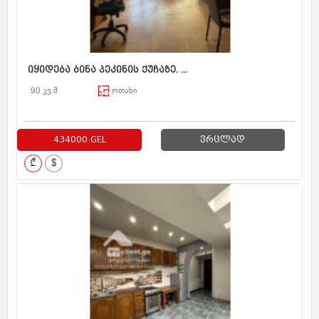
იყიდება ბინა პეკინის ქუჩაზე. ...
90 კვ.მ
ოთახი
434000 GEL
ვრცლად
₾
$