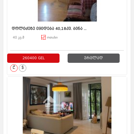
დოლიძეზე იყიდება 40,18კვ. ბინა ...
40 კვ.მ
ოთახი
260400 GEL
ვრცლად
₾
$