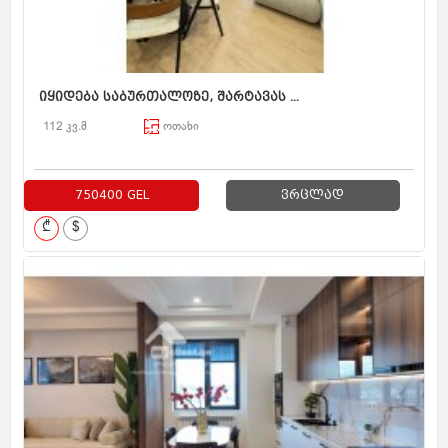
იყიდება საბურთალოზე, შარტავას ...
112 კვ.მ
ოთახი
750400 GEL
ვრცლად
₾
$