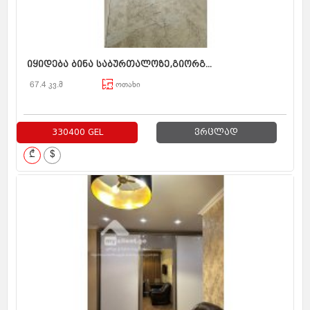
იყიდება ბინა საბურთალოზე,გიორგ...
67.4 კვ.მ
ოთახი
330400 GEL
ვრცლად
₾
$