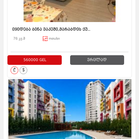
იყიდება ბინა ვაკეში,მარაბდის ქუ...
76 კვ.მ
ოთახი
560000 GEL
ვრცლად
₾
$