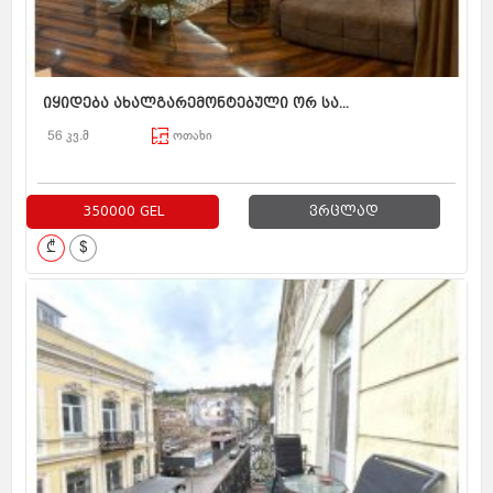
იყიდება ახალგარემონტებული ორ სა...
56 კვ.მ
ოთახი
350000 GEL
ვრცლად
₾
$