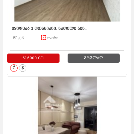
იყიდება 3 ოთახიანი, ნათელი ბინ...
97 კვ.მ
ოთახი
616000 GEL
ვრცლად
₾
$