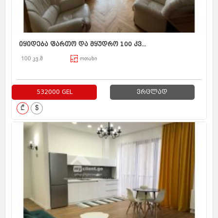
იყიდება ფართო და მყუდრო 100 კვ...
100 კვ.მ
ოთახი
532000 GEL
ვრცლად
₾
$