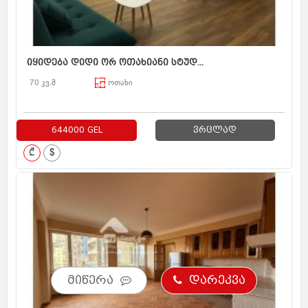
იყიდება დიდი ორ ოთახიანი სტუდ...
70 კვ.მ
ოთახი
644000 GEL
ვრცლად
₾
$
მიწერა
დარეკვა