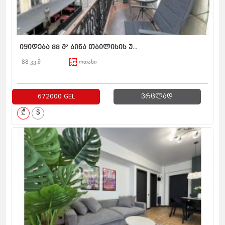
იყიდება 88 მ² ბინა თბილისის უ...
88 კვ.მ
ოთახი
672000 GEL
ვრცლად
₾
$