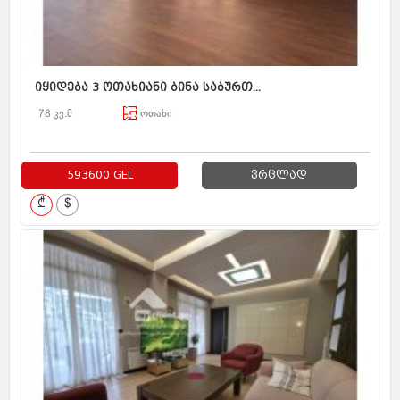
იყიდება 3 ოთახიანი ბინა საბურთ...
78 კვ.მ
ოთახი
593600 GEL
ვრცლად
₾
$