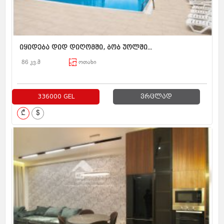
იყიდება დიდ დიღომში, ბობ უოლში...
86 კვ.მ
ოთახი
336000 GEL
ვრცლად
₾
$