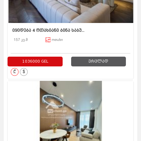
იყიდება 4 ოთახიანი ბინა საბუ...
157 კვ.მ
ოთახი
1036000 GEL
ვრცლად
₾
$