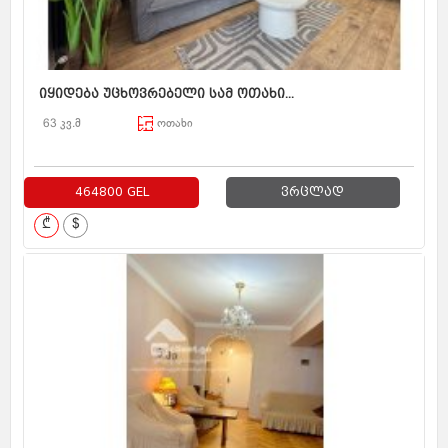
იყიდება უცხოვრებელი სამ ოთახი...
63 კვ.მ
ოთახი
464800 GEL
ვრცლად
₾
$