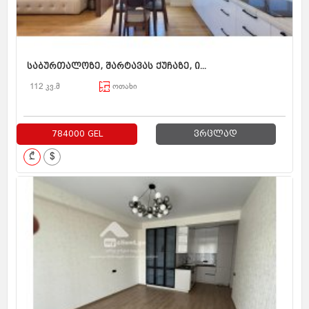
საბურთალოზე, შარტავას ქუჩაზე, ი...
112 კვ.მ
ოთახი
784000 GEL
ვრცლად
₾
$