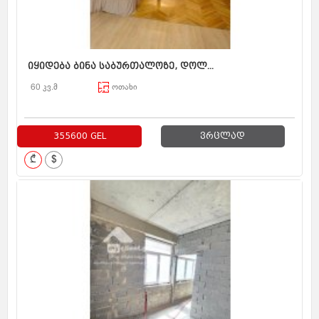
იყიდება ბინა საბურთალოზე, დოლ...
60 კვ.მ
ოთახი
355600 GEL
ვრცლად
₾
$