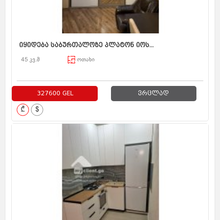
იყიდება საბურთალოზე პლატონ იოს...
45 კვ.მ
ოთახი
327600 GEL
ვრცლად
₾
$