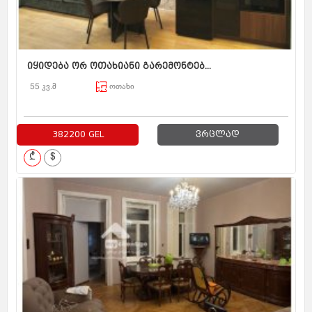
იყიდება ორ ოთახიანი გარემონტებ...
55 კვ.მ
ოთახი
382200 GEL
ვრცლად
₾
$