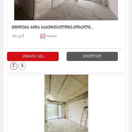
იყიდება ბინა საბურთალოზე,იოსელი...
60 კვ.მ
ოთახი
288400 GEL
ვრცლად
₾
$