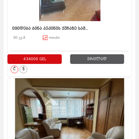
იყიდება ბინა პეკინის ქუჩაზე სამ...
90 კვ.მ
ოთახი
434000 GEL
ვრცლად
₾
$