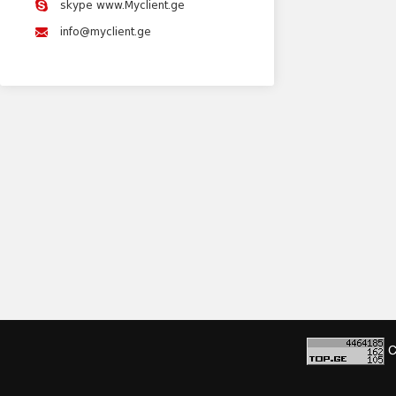
skype www.Myclient.ge
info@myclient.ge
C