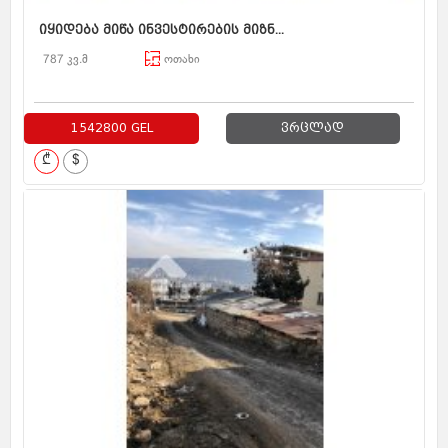
იყიდება მიწა ინვესტირების მიზნ...
787 კვ.მ
ოთახი
1542800 GEL
ვრცლად
₾
$