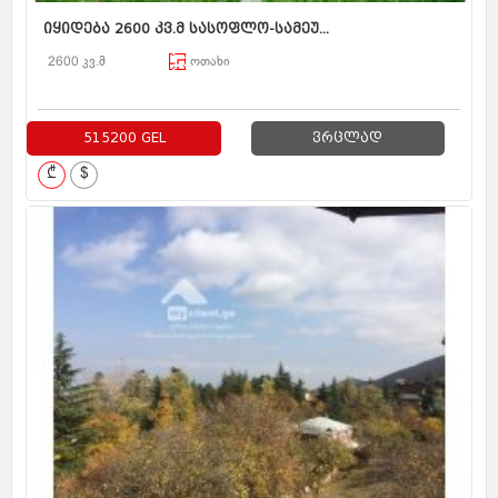
იყიდება 2600 კვ.მ სასოფლო-სამეუ...
2600 კვ.მ
ოთახი
515200 GEL
ვრცლად
₾
$