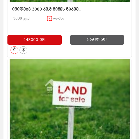
იყიდება 3000 კვ.მ მიწის ნაკვე...
3000 კვ.მ
ოთახი
448000 GEL
ვრცლად
₾
$