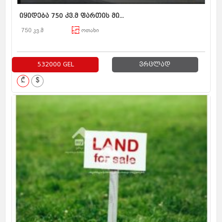
იყიდება 750 კვ.მ ფართის მი...
750 კვ.მ
ოთახი
532000 GEL
ვრცლად
₾
$