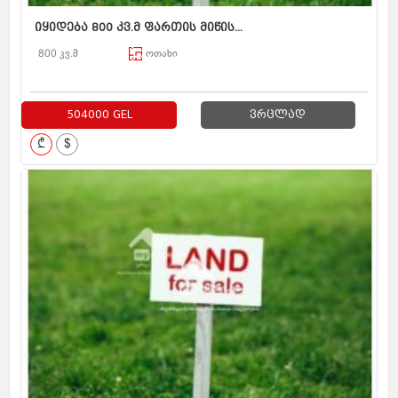
იყიდება 800 კვ.მ ფართის მიწის...
800 კვ.მ
ოთახი
504000 GEL
ვრცლად
₾
$