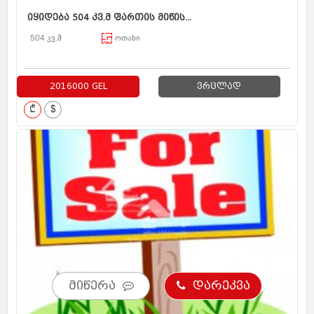
იყიდება 504 კვ.მ ფართის მიწის...
504 კვ.მ
ოთახი
2016000 GEL
ვრცლად
₾
$
მიწერა
დარეკვა