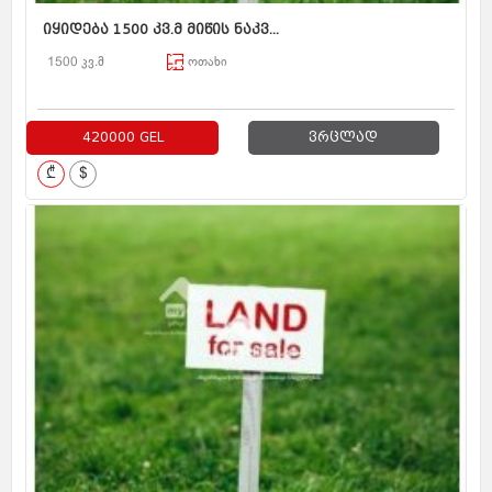
იყიდება 1500 კვ.მ მიწის ნაკვ...
1500 კვ.მ
ოთახი
420000 GEL
ვრცლად
₾
$