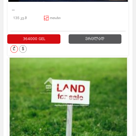
...
135 კვ.მ
ოთახი
364000 GEL
ვრცლად
₾
$