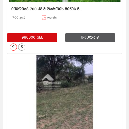
იყიდება 700 კვ.მ ფართის მიწის ნ...
700 კვ.მ
ოთახი
980000 GEL
ვრცლად
₾
$