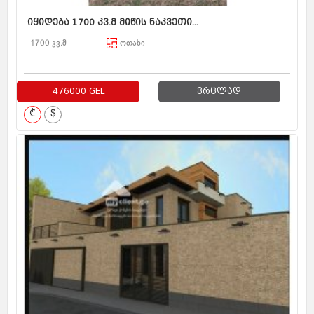
იყიდება 1700 კვ.მ მიწის ნაკვეთი...
1700 კვ.მ
ოთახი
476000 GEL
ვრცლად
₾
$