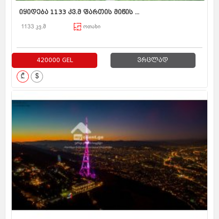
იყიდება 1133 კვ.მ ფართის მიწის ...
1133 კვ.მ
ოთახი
420000 GEL
ვრცლად
₾
$