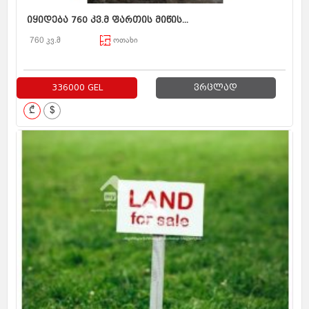
იყიდება 760 კვ.მ ფართის მიწის...
760 კვ.მ
ოთახი
336000 GEL
ვრცლად
₾
$