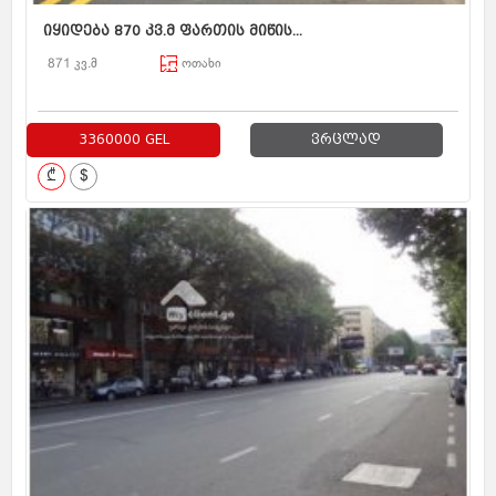
იყიდება 870 კვ.მ ფართის მიწის...
871 კვ.მ
ოთახი
3360000 GEL
ვრცლად
₾
$