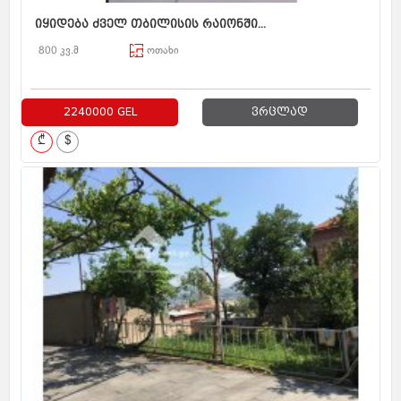
იყიდება ძველ თბილისის რაიონში...
800 კვ.მ
ოთახი
2240000 GEL
ვრცლად
₾
$