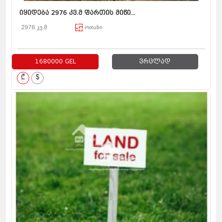
იყიდება 2976 კვ.მ ფართის მიწი...
2976 კვ.მ
ოთახი
1680000 GEL
ვრცლად
₾
$