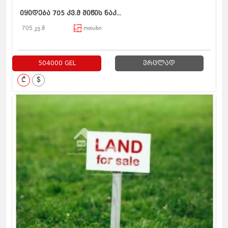
იყიდება 705 კვ.მ მიწის ნაკ...
705 კვ.მ
ოთახი
504000 GEL
ვრცლად
₾
$