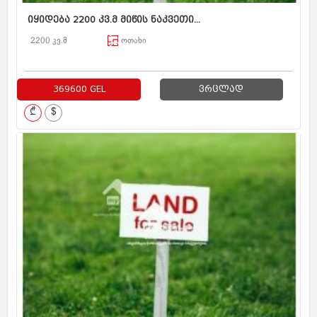
იყიდება 2200 კვ.მ მიწის ნაკვეთი...
2200 კვ.მ
ოთახი
369600 GEL
ვრცლად
₾
$