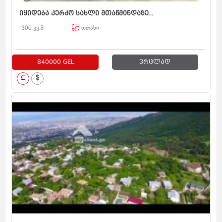
იყიდება კერძო სახლი მთაწმინდაზე...
300 კვ.მ
ოთახი
840000 GEL
ვრცლად
₾
$