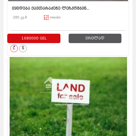
იყიდება ქავთარაძეზე ლეჩკომბინ...
280 კვ.მ
ოთახი
1680000 GEL
ვრცლად
₾
$