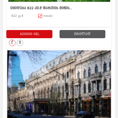
იყიდება 822 კვ.მ ფართის მიწის...
822 კვ.მ
ოთახი
420000 GEL
ვრცლად
₾
$