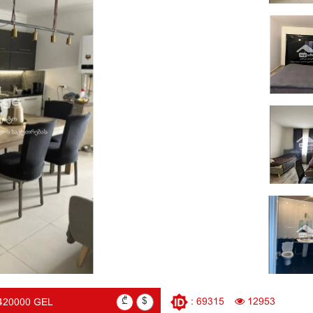
₾
$
: 69315
12953
420000 GEL