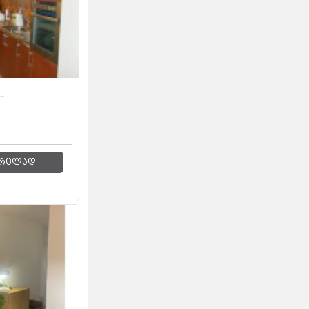
.
რცლად