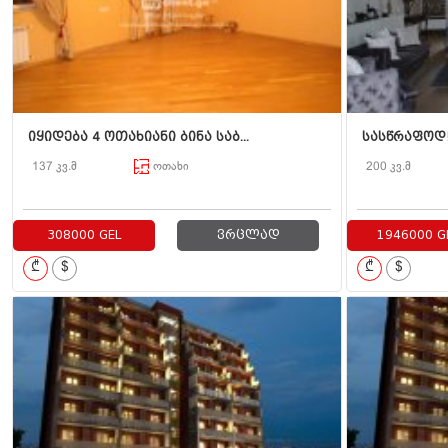
იყიდება 4 ოთახიანი ბინა საბ...
სასწრაფოდ!!
137 კვ.მ
ოთახი
200 კვ.მ
308000 GEL
ვრცლად
1946000 G
₾
$
₾
$