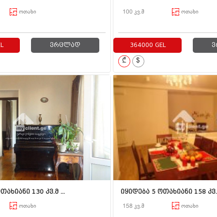
ოთახი
100 კვ.მ
ოთახი
L
ვრცლად
364000 GEL
ვ
₾
$
ახიანი 130 კვ.მ ...
იყიდება 5 ოთახიანი 158 კვ..
ოთახი
158 კვ.მ
ოთახი