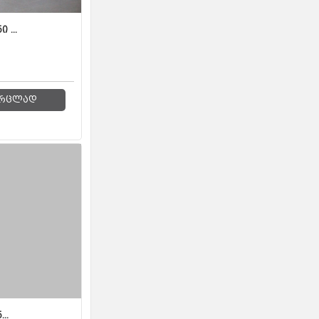
 ...
რცლად
..