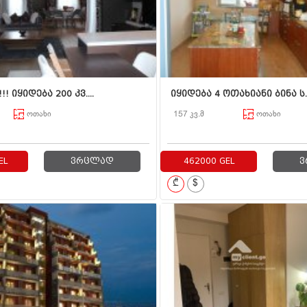
! იყიდება 200 კვ....
იყიდება 4 ოთახიანი ბინა ს..
ოთახი
157 კვ.მ
ოთახი
EL
ვრცლად
462000 GEL
ვ
₾
$