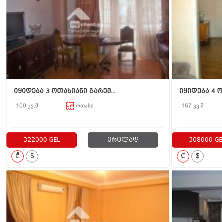
იყიდება 3 ოთახიანი გარემ...
იყიდება 4 ო
100 კვ.მ
ოთახი
167 კვ.მ
322000 GEL
ვრცლად
308000 GE
₾
$
₾
$