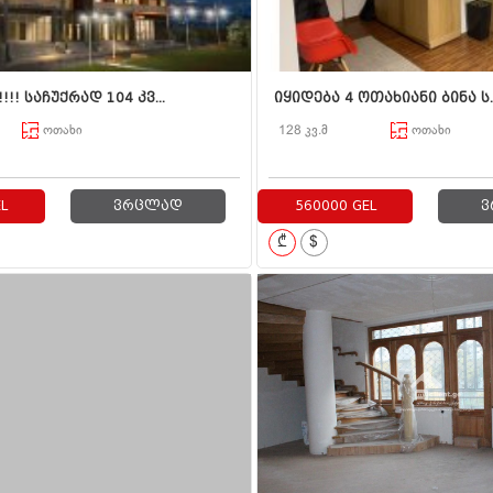
!! საჩუქრად 104 კვ...
იყიდება 4 ოთახიანი ბინა ს..
ოთახი
128 კვ.მ
ოთახი
L
ვრცლად
560000 GEL
ვ
₾
$