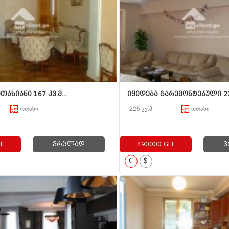
თახიანი 167 კვ.მ...
იყიდება გარემონტებული 225 
ოთახი
225 კვ.მ
ოთახი
L
ვრცლად
490000 GEL
ვ
₾
$