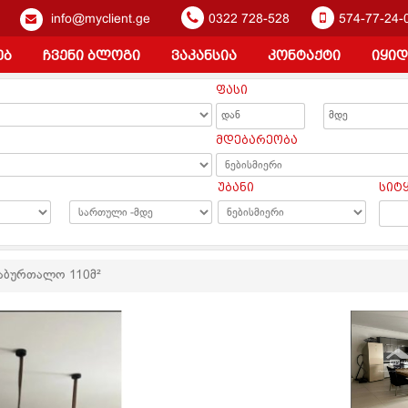
info@myclient.ge
0322 728-528
574-77-24-
ებ
ჩვენი ბლოგი
ვაკანსია
კონტაქტი
იყიდ
ფასი
ა
მდებარეობა
უბანი
სიტ
საბურთალო 110მ²