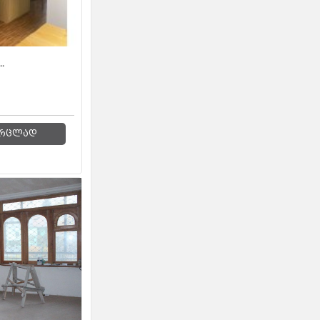
.
რცლად