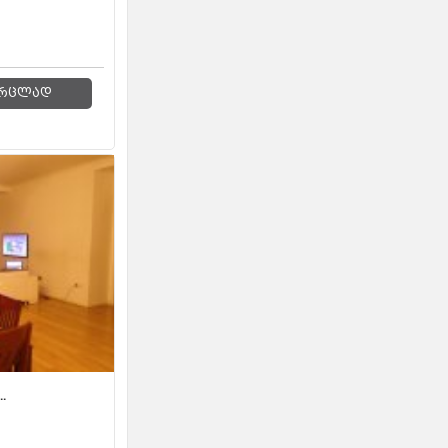
რცლად
.