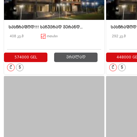
სასწრაფოდ!!! საჩუქრად ვერანდ...
სასწრაფოდ!!
408 კვ.მ
ოთახი
292 კვ.მ
574000 GEL
ვრცლად
448000 GE
₾
$
₾
$