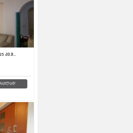
კვ.მ...
რცლად