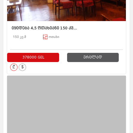
იყიდება 4,5 ოთახიანი 150 კვ....
150 კვ.მ
ოთახი
378000 GEL
ვრცლად
₾
$