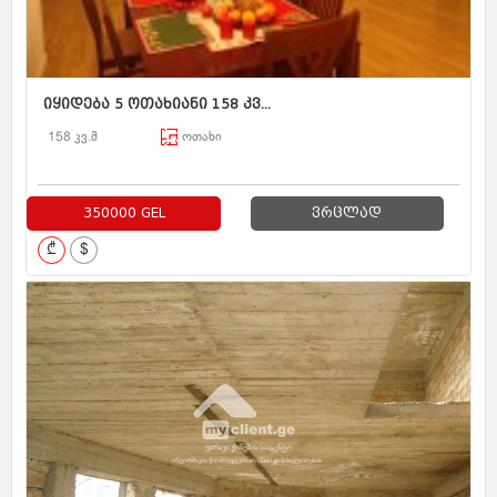
იყიდება 5 ოთახიანი 158 კვ...
158 კვ.მ
ოთახი
350000 GEL
ვრცლად
₾
$