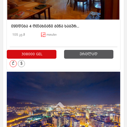
იყიდება 4 ოთახიანი ბინა საბურ...
105 კვ.მ
ოთახი
308000 GEL
ვრცლად
₾
$