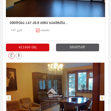
იყიდება 147 კვ.მ ბინა საბურთა...
147 კვ.მ
ოთახი
411600 GEL
ვრცლად
₾
$