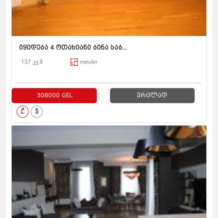
იყიდება 4 ოთახიანი ბინა საბ...
137 კვ.მ
ოთახი
308000 GEL
ვრცლად
₾
$