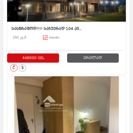
სასწრაფოდ!!!! საჩუქრად 104 კვ...
292 კვ.მ
ოთახი
448000 GEL
ვრცლად
₾
$