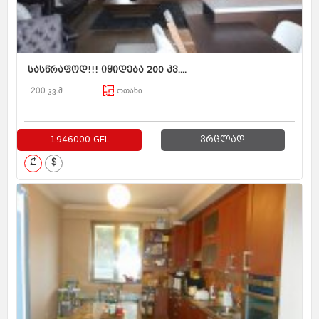
სასწრაფოდ!!! იყიდება 200 კვ....
200 კვ.მ
ოთახი
1946000 GEL
ვრცლად
₾
$