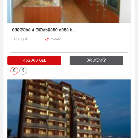
იყიდება 4 ოთახიანი ბინა ს...
157 კვ.მ
ოთახი
462000 GEL
ვრცლად
₾
$