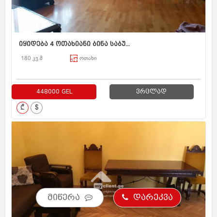
იყიდება 4 ოთახიანი ბინა საბუ...
180 კვ.მ
ოთახი
448000 GEL
ვრცლად
₾
$
მიწერა
დარეკვა