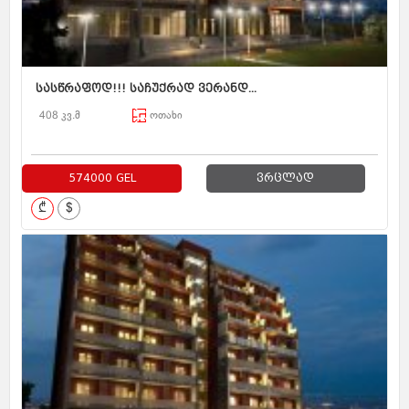
სასწრაფოდ!!! საჩუქრად ვერანდ...
408 კვ.მ
ოთახი
574000 GEL
ვრცლად
₾
$