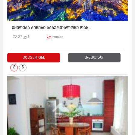
იყიდება ბინები საბურთალოზე დას...
72.27 კვ.მ
ოთახი
303534 GEL
ვრცლად
₾
$