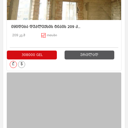
იყიდება დუპლექსის ტიპის 209 კ...
209 კვ.მ
ოთახი
308000 GEL
ვრცლად
₾
$