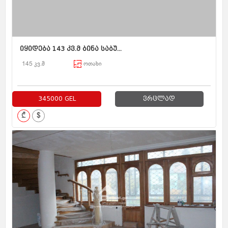
იყიდება 143 კვ.მ ბინა საბუ...
145 კვ.მ
ოთახი
345000 GEL
ვრცლად
₾
$