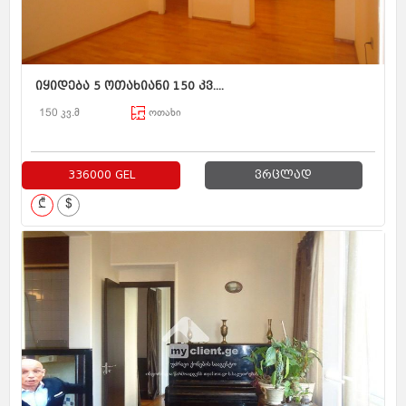
იყიდება 5 ოთახიანი 150 კვ....
150 კვ.მ
ოთახი
336000 GEL
ვრცლად
₾
$