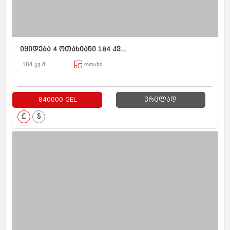
იყიდება 4 ოთახიანი 184 კვ....
184 კვ.მ
ოთახი
840000 GEL
ვრცლად
₾
$