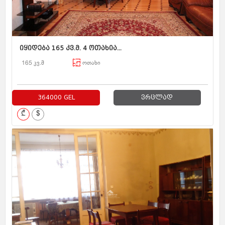
იყიდება 165 კვ.მ. 4 ოთახია...
165 კვ.მ
ოთახი
364000 GEL
ვრცლად
₾
$