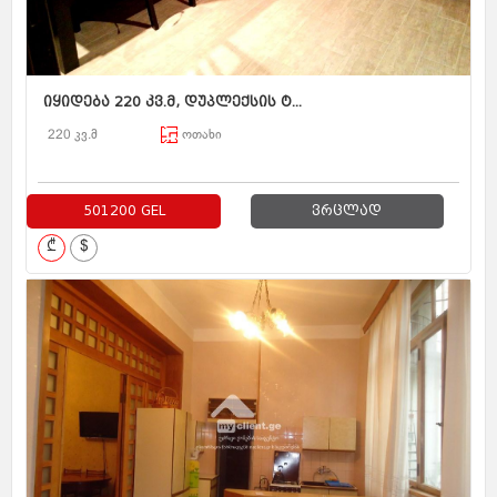
იყიდება 220 კვ.მ, დუპლექსის ტ...
220 კვ.მ
ოთახი
501200 GEL
ვრცლად
₾
$