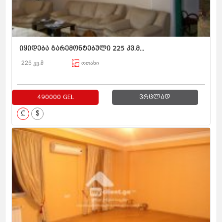
იყიდება გარემონტებული 225 კვ.მ...
225 კვ.მ
ოთახი
490000 GEL
ვრცლად
₾
$