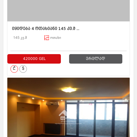
იყიდება 4 ოთახიანი 145 კვ.მ ...
145 კვ.მ
ოთახი
420000 GEL
ვრცლად
₾
$