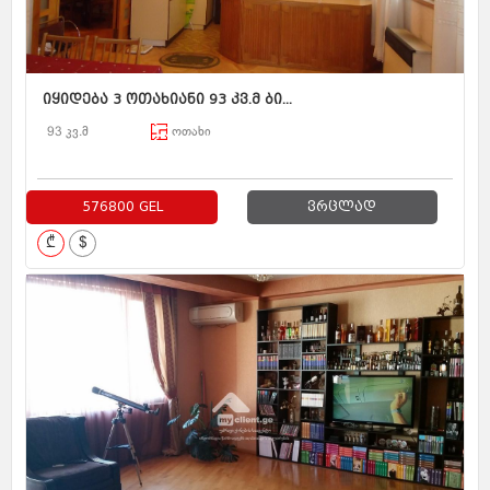
იყიდება 3 ოთახიანი 93 კვ.მ ბი...
93 კვ.მ
ოთახი
576800 GEL
ვრცლად
₾
$