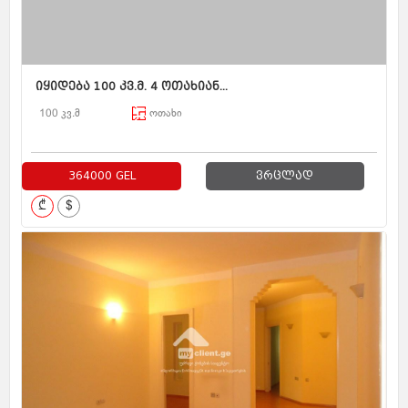
იყიდება 100 კვ.მ. 4 ოთახიან...
100 კვ.მ
ოთახი
364000 GEL
ვრცლად
₾
$