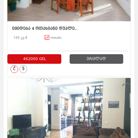
იყიდება 4 ოთახიანი დუპლე...
145 კვ.მ
ოთახი
462000 GEL
ვრცლად
₾
$