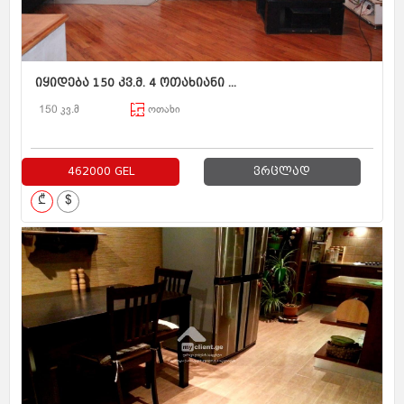
იყიდება 150 კვ.მ. 4 ოთახიანი ...
150 კვ.მ
ოთახი
462000 GEL
ვრცლად
₾
$