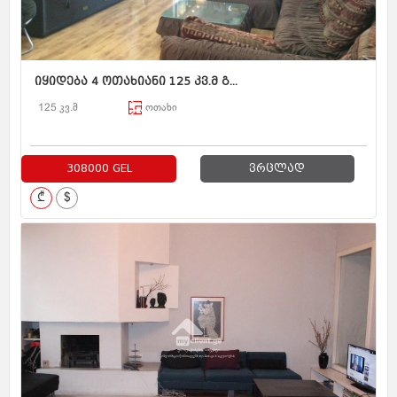
იყიდება 4 ოთახიანი 125 კვ.მ გ...
125 კვ.მ
ოთახი
308000 GEL
ვრცლად
₾
$