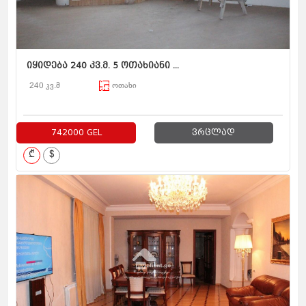
იყიდება 240 კვ.მ. 5 ოთახიანი ...
240 კვ.მ
ოთახი
742000 GEL
ვრცლად
₾
$