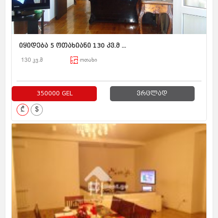
იყიდება 5 ოთახიანი 130 კვ.მ ...
130 კვ.მ
ოთახი
350000 GEL
ვრცლად
₾
$