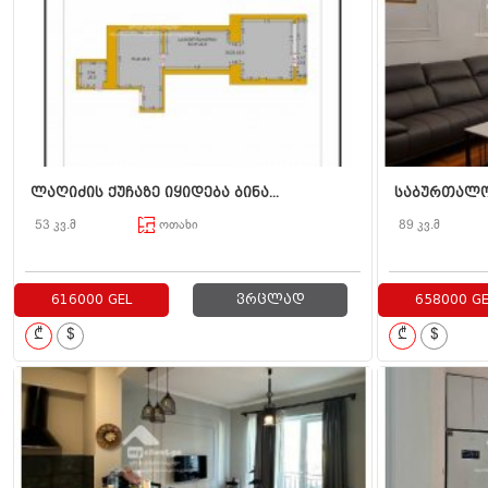
ლაღიძის ქუჩაზე იყიდება ბინა...
საბურთალოზ
53 კვ.მ
ოთახი
89 კვ.მ
616000 GEL
ვრცლად
658000 GE
₾
$
₾
$