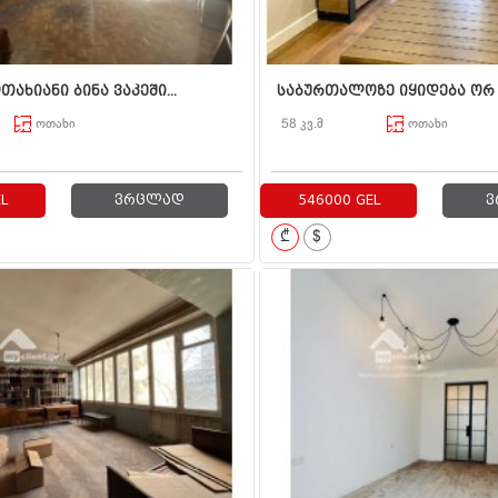
თახიანი ბინა ვაკეში...
საბურთალოზე იყიდება ორ ო
ოთახი
58 კვ.მ
ოთახი
L
ვრცლად
546000 GEL
ვ
₾
$