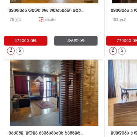
იყიდება დიდი ორ ოთახიანი სტუ...
იყიდება 5 ო
75 კვ.მ
ოთახი
183 კვ.მ
672000 GEL
ვრცლად
770000 GE
₾
$
₾
$
ვაკეში, ილია ჭავჭავაძის გამზირ...
იყიდება 3 ო