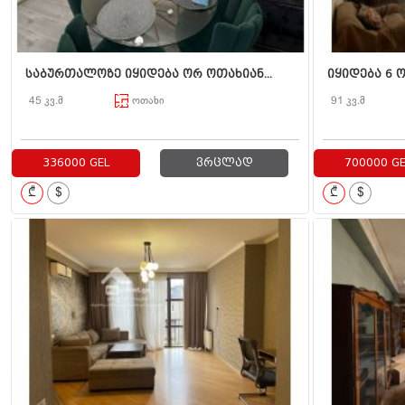
საბურთალოზე იყიდება ორ ოთახიან...
იყიდება 6 ო
45 კვ.მ
ოთახი
91 კვ.მ
336000 GEL
ვრცლად
700000 GE
₾
$
₾
$