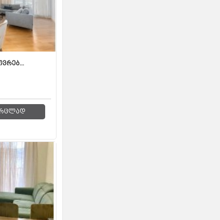
ვრებ...
რცლად