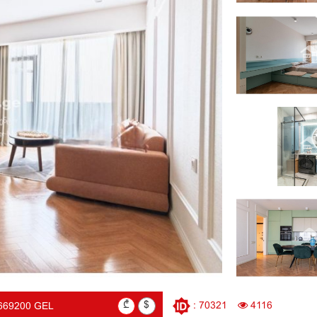
₾
$
: 70321
4116
669200 GEL