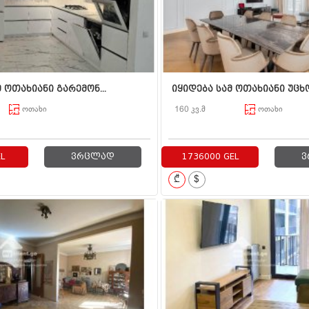
 ოთახიანი გარემონ...
იყიდება სამ ოთახიანი უცხო
ოთახი
160 კვ.მ
ოთახი
L
ვრცლად
1736000 GEL
ვ
₾
$