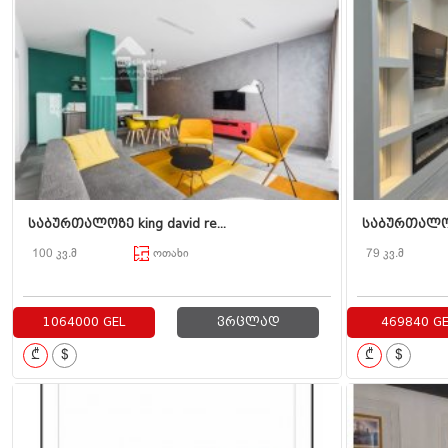
საბურთალოზე king david re...
საბურთალოზ
100 კვ.მ
ოთახი
79 კვ.მ
1064000 GEL
ვრცლად
469840 GE
₾
$
₾
$