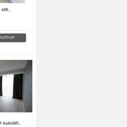
ბინ...
რცლად
 გარემო...