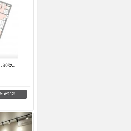
 ჰილ...
რცლად