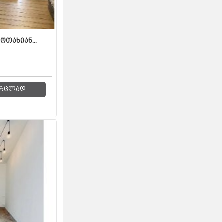
თახიან...
რცლად