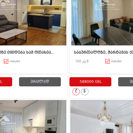
ე იყიდება სამ ოთახია...
საბურთალოზე, შარტავას ქუჩა
ოთახი
100 კვ.მ
ოთახი
L
ვრცლად
588000 GEL
ვ
₾
$