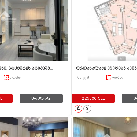
ე, არქტურის პრემიუმ...
ორთაჭალაში იყიდება ბინა .
ოთახი
63 კვ.მ
ოთახი
L
ვრცლად
226800 GEL
ვ
₾
$