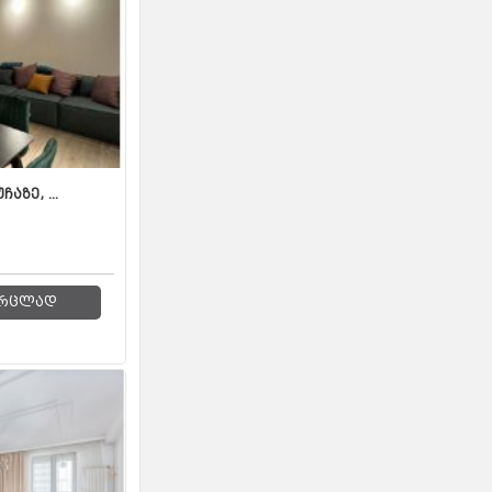
ზე, ...
რცლად