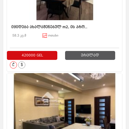
იყიდება ახალაშენებულ m2, ის პრო...
58.3 კვ.მ
ოთახი
420000 GEL
ვრცლად
₾
$