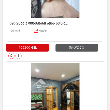
იყიდება 5 ოთახიანი ბინა ავლა...
90 კვ.მ
ოთახი
403200 GEL
ვრცლად
₾
$