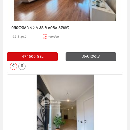
იყიდება 92.3 კვ.მ ბინა ბოჭო...
92.3 კვ.მ
ოთახი
474600 GEL
ვრცლად
₾
$