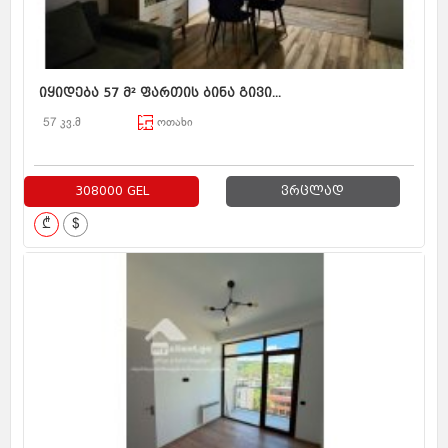
იყიდება 57 მ² ფართის ბინა გივი...
57 კვ.მ
ოთახი
308000 GEL
ვრცლად
₾
$