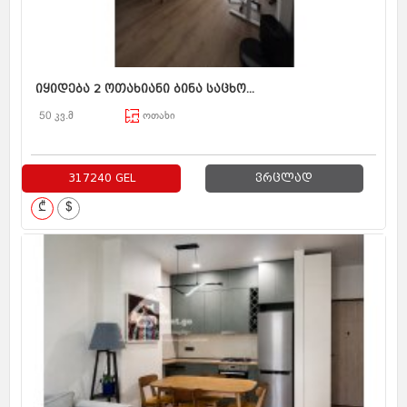
იყიდება 2 ოთახიანი ბინა საცხო...
50 კვ.მ
ოთახი
317240 GEL
ვრცლად
₾
$