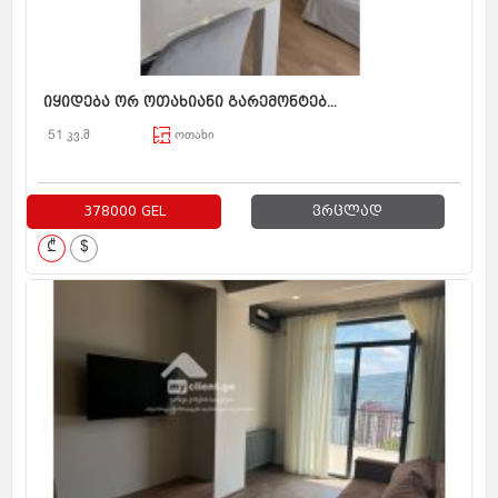
იყიდება ორ ოთახიანი გარემონტებ...
51 კვ.მ
ოთახი
378000 GEL
ვრცლად
₾
$