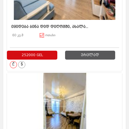
იყიდება ბინა დიდ დიღომში, ახალა...
60 კვ.მ
ოთახი
252000 GEL
ვრცლად
₾
$