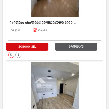
იყიდება ახალგარემონტებული ბინა ...
73 კვ.მ
ოთახი
308000 GEL
ვრცლად
₾
$