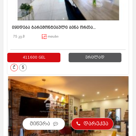
იყიდება გარემონტებული ბინა ორთა...
75 კვ.მ
ოთახი
411600 GEL
ვრცლად
₾
$
მიწერა
დარეკვა