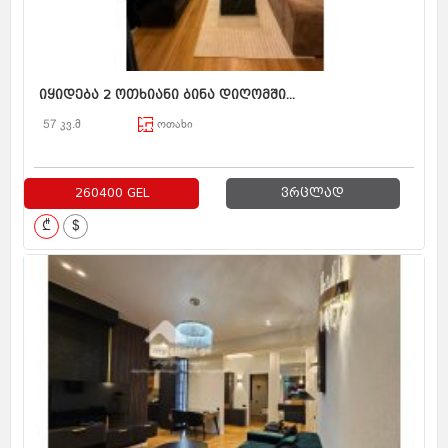
იყიდება 2 ოთხიანი ბინა დიღომში...
57 კვ.მ
ოთახი
260400 GEL
ვრცლად
₾
$