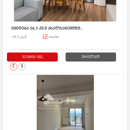
იყიდება 56.3 კვ.მ ახალგარემონტ...
56.3 კვ.მ
ოთახი
310800 GEL
ვრცლად
₾
$