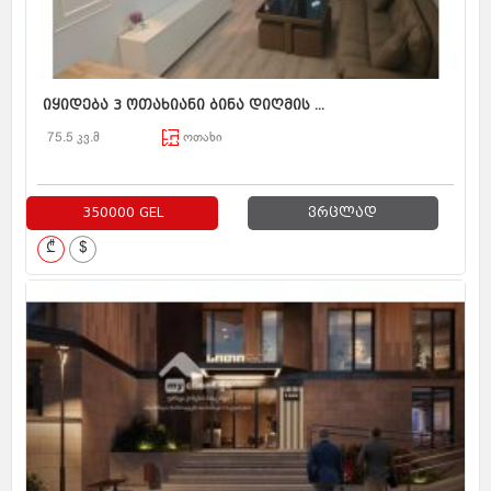
იყიდება 3 ოთახიანი ბინა დიღმის ...
75.5 კვ.მ
ოთახი
350000 GEL
ვრცლად
₾
$