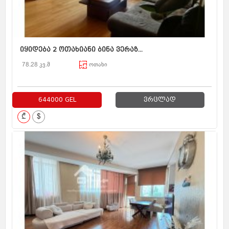
იყიდება 2 ოთახიანი ბინა ვერაზ...
78.28 კვ.მ
ოთახი
644000 GEL
ვრცლად
₾
$