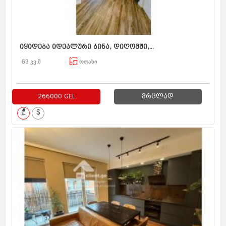
იყიდება იდეალური ბინა, დიღომში,...
63 კვ.მ
ოთახი
266000 GEL
ვრცლად
₾
$