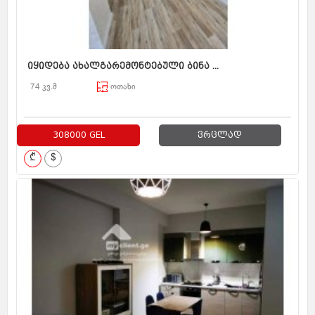
იყიდება ახალგარემონტებული ბინა ...
74 კვ.მ
ოთახი
308000 GEL
ვრცლად
₾
$