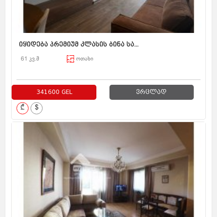
იყიდება პრემიუმ კლასის ბინა სა...
61 კვ.მ
ოთახი
341600 GEL
ვრცლად
₾
$