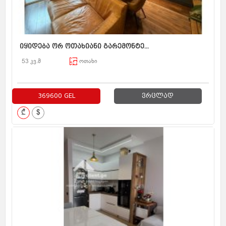
იყიდება ორ ოთახიანი გარემონტე...
53 კვ.მ
ოთახი
369600 GEL
ვრცლად
₾
$