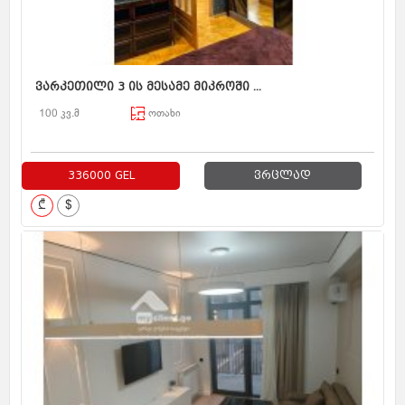
ვარკეთილი 3 ის მესამე მიკროში ...
100 კვ.მ
ოთახი
336000 GEL
ვრცლად
₾
$