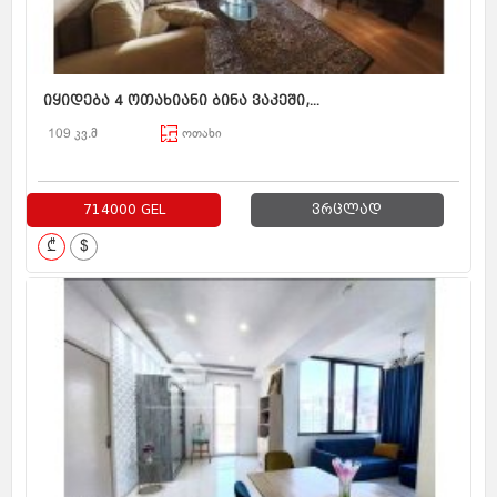
იყიდება 4 ოთახიანი ბინა ვაკეში,...
109 კვ.მ
ოთახი
714000 GEL
ვრცლად
₾
$