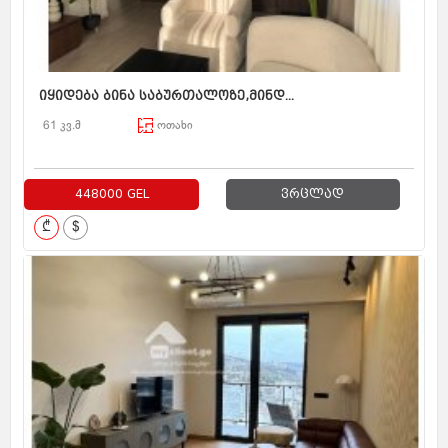
იყიდება ბინა საბურთალოზე,მინდ...
61 კვ.მ
ოთახი
448000 GEL
ვრცლად
₾
$