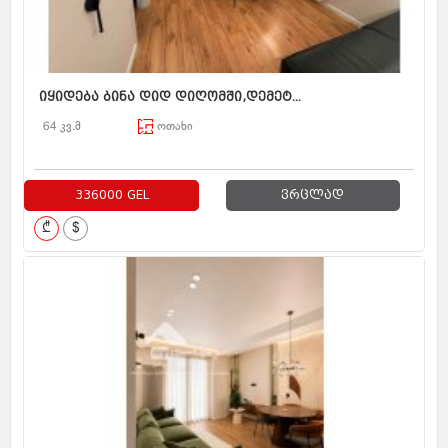
იყიდება ბინა დიდ დიღომში,დემეტ...
64 კვ.მ
ოთახი
336000 GEL
ვრცლად
₾
$