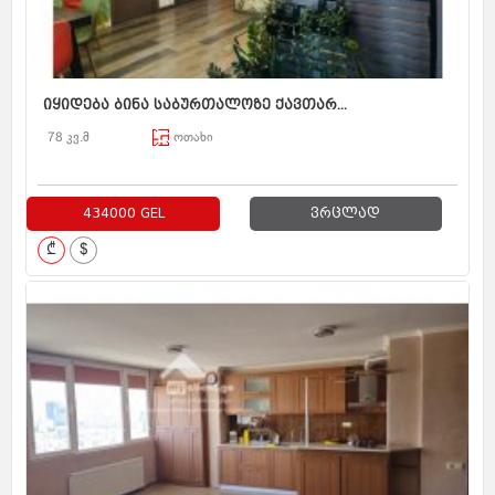
იყიდება ბინა საბურთალოზე ქავთარ...
78 კვ.მ
ოთახი
434000 GEL
ვრცლად
₾
$