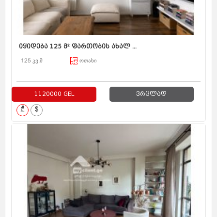
იყიდება 125 მ² ფართობის ახალ ...
125 კვ.მ
ოთახი
1120000 GEL
ვრცლად
₾
$