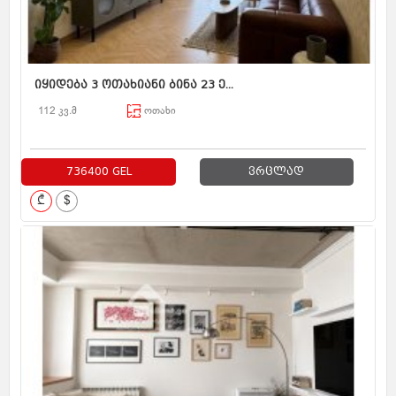
იყიდება 3 ოთახიანი ბინა 23 ე...
112 კვ.მ
ოთახი
736400 GEL
ვრცლად
₾
$