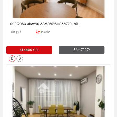
იყიდება ახალი გარემონტებული, უც...
59 კვ.მ
ოთახი
414400 GEL
ვრცლად
₾
$