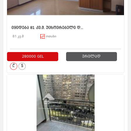
იყიდება 81 კვ.მ. უცხოვრებელი დ...
81 კვ.მ
ოთახი
280000 GEL
ვრცლად
₾
$