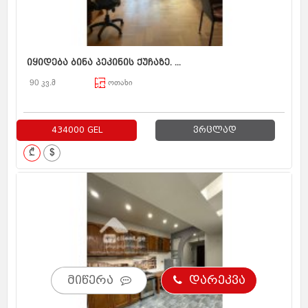
იყიდება ბინა პეკინის ქუჩაზე. ...
90 კვ.მ
ოთახი
434000 GEL
ვრცლად
₾
$
მიწერა
დარეკვა