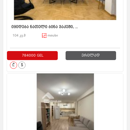
იყიდება ნათელი ბინა ვაკეში, ...
104 კვ.მ
ოთახი
784000 GEL
ვრცლად
₾
$