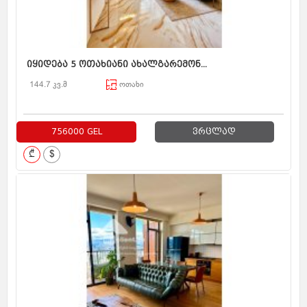
იყიდება 5 ოთახიანი ახალგარემონ...
144.7 კვ.მ
ოთახი
756000 GEL
ვრცლად
₾
$