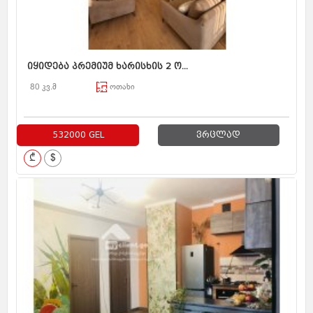
იყიდება პრემიუმ ხარისხის 2 ო...
80 კვ.მ
ოთახი
532000 GEL
ვრცლად
₾
$