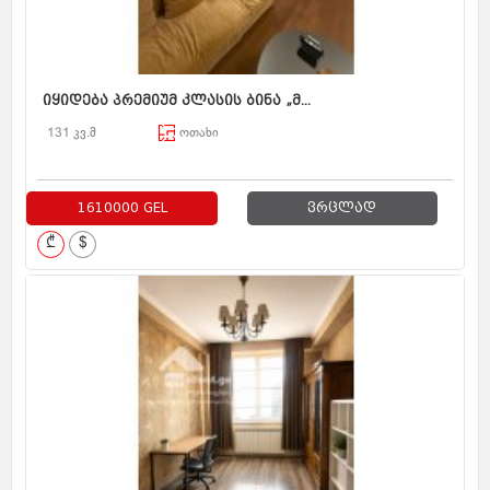
იყიდება პრემიუმ კლასის ბინა „მ...
131 კვ.მ
ოთახი
1610000 GEL
ვრცლად
₾
$