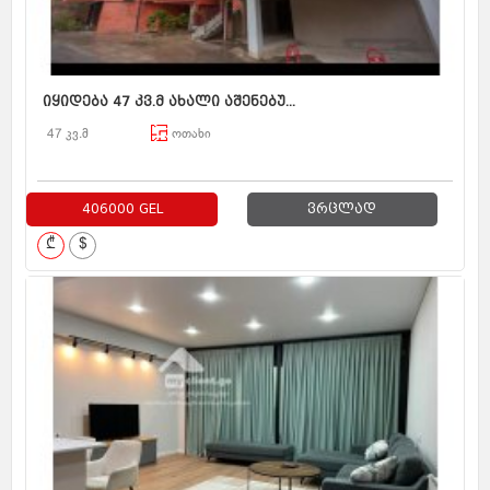
იყიდება 47 კვ.მ ახალი აშენებუ...
47 კვ.მ
ოთახი
406000 GEL
ვრცლად
₾
$