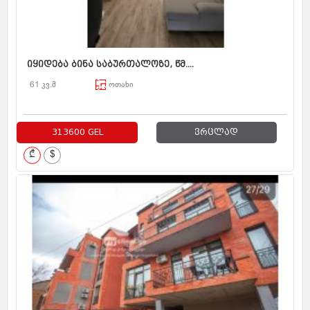
იყიდება ბინა საბურთალოზე, წმ....
61 კვ.მ
ოთახი
313600 GEL
ვრცლად
₾
$