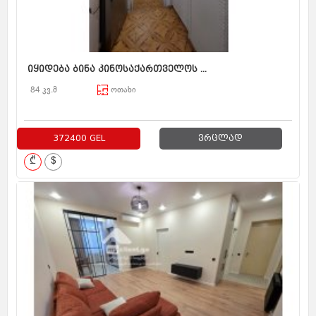
იყიდება ბინა კინოსაქართველოს ...
84 კვ.მ
ოთახი
372400 GEL
ვრცლად
₾
$