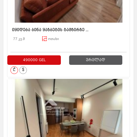
იყიდება ბინა ყაზბეგის გამზირზე ...
77 კვ.მ
ოთახი
490000 GEL
ვრცლად
₾
$