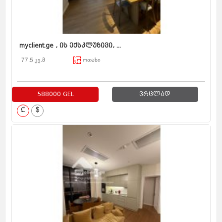
myclient.ge , ის ექსკლუზივი, ...
77.5 კვ.მ
ოთახი
588000 GEL
ვრცლად
₾
$