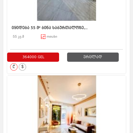
იყიდება 55 მ² ბინა საბურთალოზე,...
55 კვ.მ
ოთახი
364000 GEL
ვრცლად
₾
$