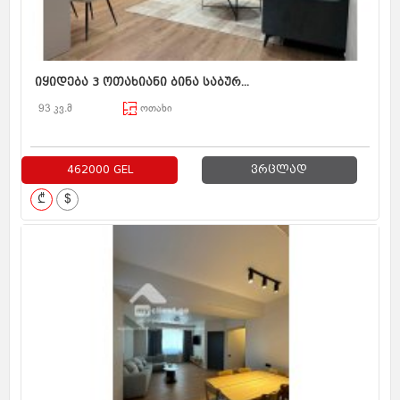
იყიდება 3 ოთახიანი ბინა საბურ...
93 კვ.მ
ოთახი
462000 GEL
ვრცლად
₾
$