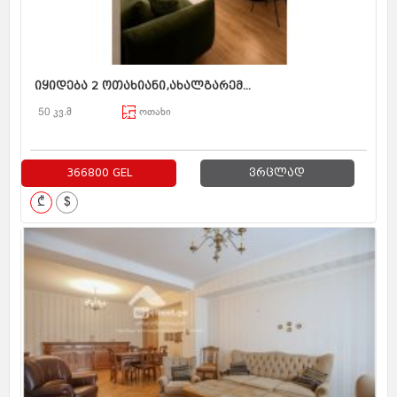
იყიდება 2 ოთახიანი,ახალგარემ...
50 კვ.მ
ოთახი
366800 GEL
ვრცლად
₾
$