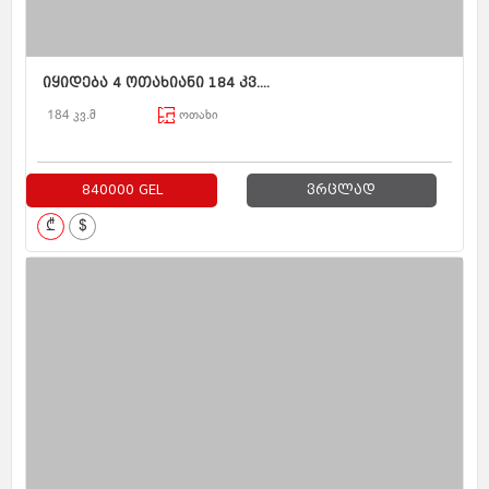
იყიდება 4 ოთახიანი 184 კვ....
184 კვ.მ
ოთახი
840000 GEL
ვრცლად
₾
$