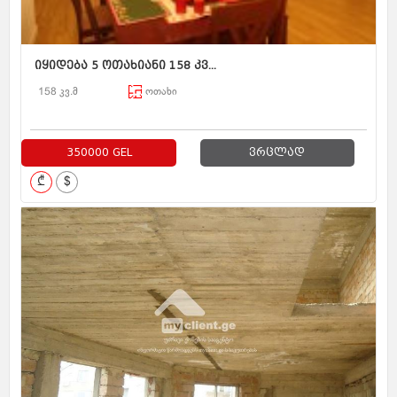
იყიდება 5 ოთახიანი 158 კვ...
158 კვ.მ
ოთახი
350000 GEL
ვრცლად
₾
$