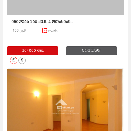
იყიდება 100 კვ.მ. 4 ოთახიან...
100 კვ.მ
ოთახი
364000 GEL
ვრცლად
₾
$