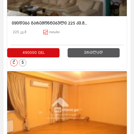
იყიდება გარემონტებული 225 კვ.მ...
225 კვ.მ
ოთახი
490000 GEL
ვრცლად
₾
$