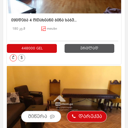
იყიდება 4 ოთახიანი ბინა საბუ...
180 კვ.მ
ოთახი
448000 GEL
ვრცლად
₾
$
მიწერა
დარეკვა