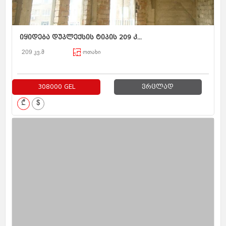
იყიდება დუპლექსის ტიპის 209 კ...
209 კვ.მ
ოთახი
308000 GEL
ვრცლად
₾
$