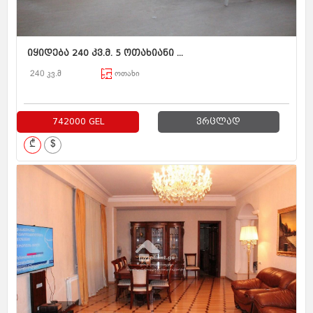
იყიდება 240 კვ.მ. 5 ოთახიანი ...
240 კვ.მ
ოთახი
742000 GEL
ვრცლად
₾
$