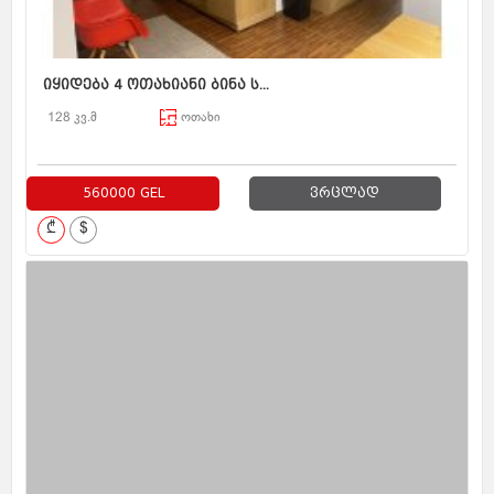
იყიდება 4 ოთახიანი ბინა ს...
128 კვ.მ
ოთახი
560000 GEL
ვრცლად
₾
$