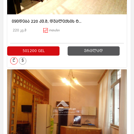
იყიდება 220 კვ.მ, დუპლექსის ტ...
220 კვ.მ
ოთახი
501200 GEL
ვრცლად
₾
$