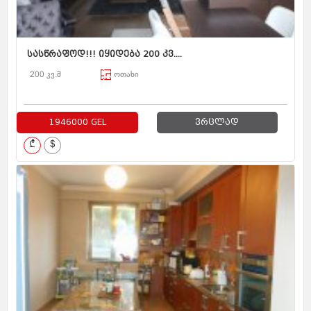
სასწრაფოდ!!! იყიდება 200 კვ....
200 კვ.მ
ოთახი
1946000 GEL
ვრცლად
₾
$