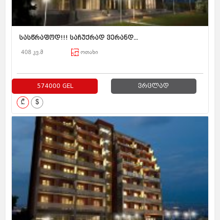
სასწრაფოდ!!! საჩუქრად ვერანდ...
408 კვ.მ
ოთახი
574000 GEL
ვრცლად
₾
$