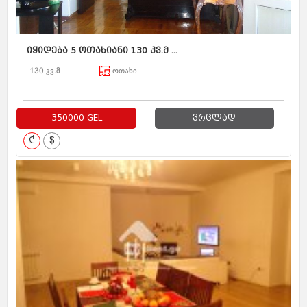
იყიდება 5 ოთახიანი 130 კვ.მ ...
130 კვ.მ
ოთახი
350000 GEL
ვრცლად
₾
$