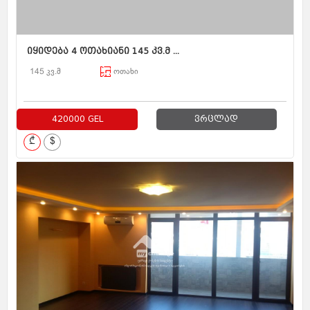
იყიდება 4 ოთახიანი 145 კვ.მ ...
145 კვ.მ
ოთახი
420000 GEL
ვრცლად
₾
$