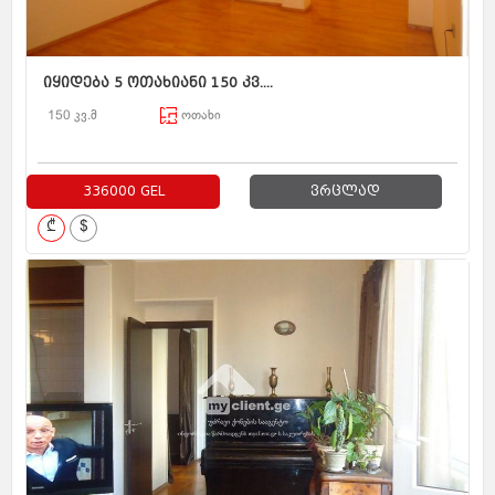
იყიდება 5 ოთახიანი 150 კვ....
150 კვ.მ
ოთახი
336000 GEL
ვრცლად
₾
$