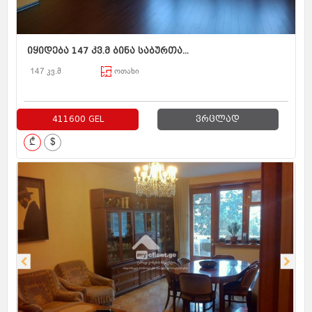
იყიდება 147 კვ.მ ბინა საბურთა...
147 კვ.მ
ოთახი
411600 GEL
ვრცლად
₾
$