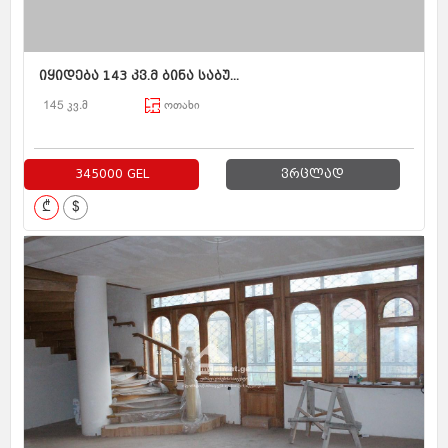
იყიდება 143 კვ.მ ბინა საბუ...
145 კვ.მ
ოთახი
345000 GEL
ვრცლად
₾
$