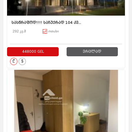
სასწრაფოდ!!!! საჩუქრად 104 კვ...
292 კვ.მ
ოთახი
448000 GEL
ვრცლად
₾
$