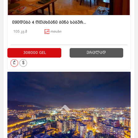
იყიდება 4 ოთახიანი ბინა საბურ...
105 კვ.მ
ოთახი
308000 GEL
ვრცლად
₾
$