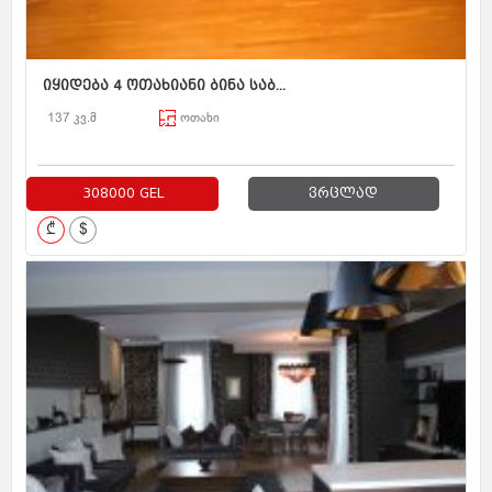
იყიდება 4 ოთახიანი ბინა საბ...
137 კვ.მ
ოთახი
308000 GEL
ვრცლად
₾
$