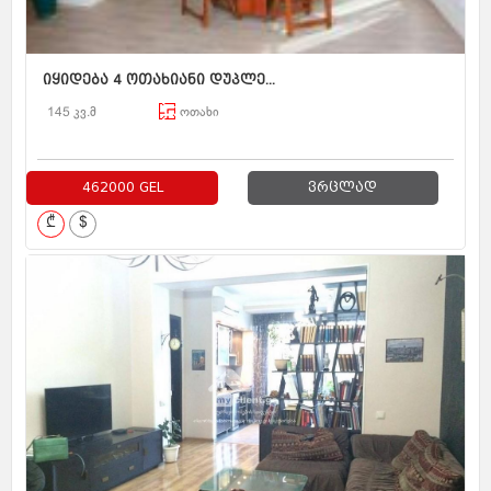
იყიდება 4 ოთახიანი დუპლე...
145 კვ.მ
ოთახი
462000 GEL
ვრცლად
₾
$