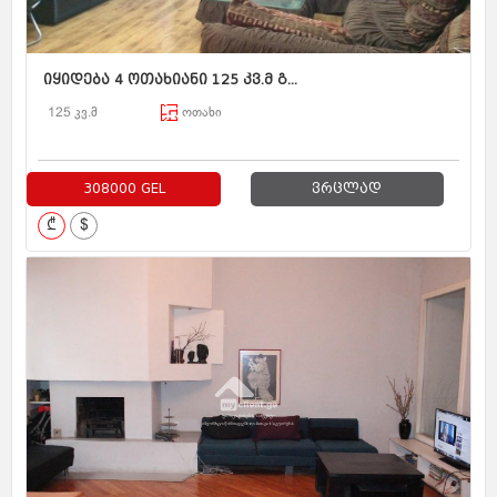
იყიდება 4 ოთახიანი 125 კვ.მ გ...
125 კვ.მ
ოთახი
308000 GEL
ვრცლად
₾
$