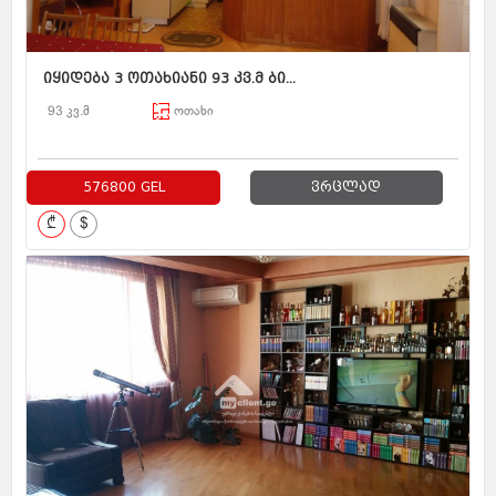
იყიდება 3 ოთახიანი 93 კვ.მ ბი...
93 კვ.მ
ოთახი
576800 GEL
ვრცლად
₾
$