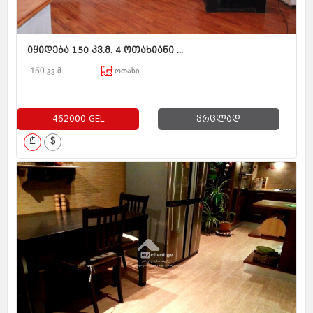
იყიდება 150 კვ.მ. 4 ოთახიანი ...
150 კვ.მ
ოთახი
462000 GEL
ვრცლად
₾
$