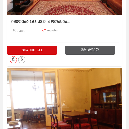
იყიდება 165 კვ.მ. 4 ოთახია...
165 კვ.მ
ოთახი
364000 GEL
ვრცლად
₾
$