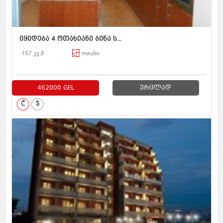
იყიდება 4 ოთახიანი ბინა ს...
157 კვ.მ
ოთახი
462000 GEL
ვრცლად
₾
$