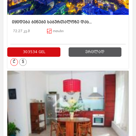
იყიდება ბინები საბურთალოზე დას...
72.27 კვ.მ
ოთახი
303534 GEL
ვრცლად
₾
$