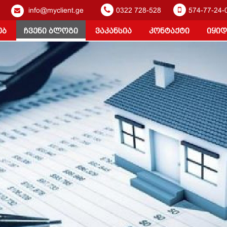
info@myclient.ge
0322 728-528
574-77-24-
ებ
ჩვენი ბლოგი
ვაკანსია
კონტაქტი
იყიდ