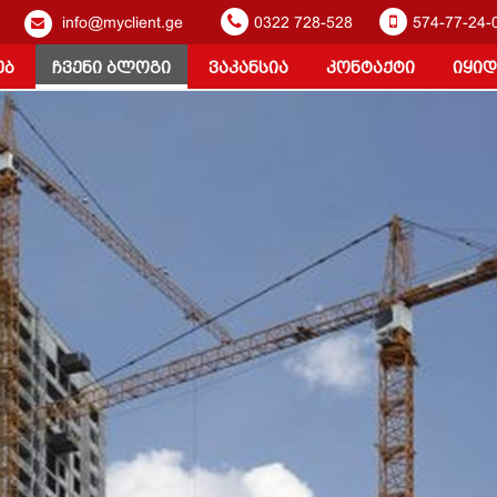
info@myclient.ge
0322 728-528
574-77-24-
ებ
ჩვენი ბლოგი
ვაკანსია
კონტაქტი
იყიდ