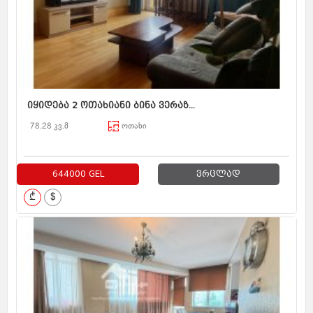
იყიდება 2 ოთახიანი ბინა ვერაზ...
78.28 კვ.მ
ოთახი
644000 GEL
ვრცლად
₾
$