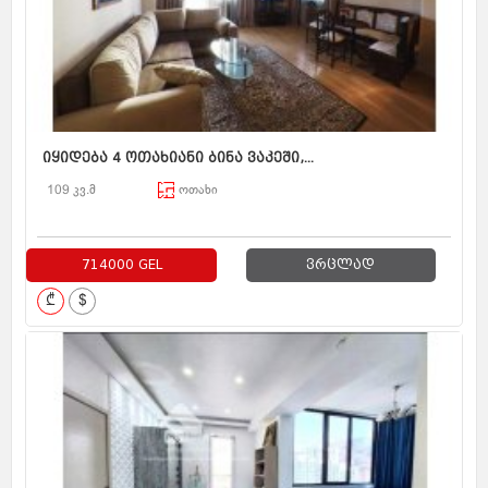
იყიდება 4 ოთახიანი ბინა ვაკეში,...
109 კვ.მ
ოთახი
714000 GEL
ვრცლად
₾
$