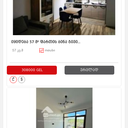
იყიდება 57 მ² ფართის ბინა გივი...
57 კვ.მ
ოთახი
308000 GEL
ვრცლად
₾
$