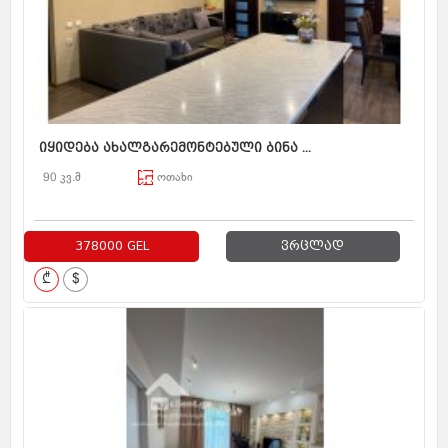
იყიდება ახალგარემონტებული ბინა ...
90 კვ.მ
ოთახი
378000 GEL
ვრცლად
₾
$