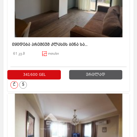
იყიდება პრემიუმ კლასის ბინა სა...
61 კვ.მ
ოთახი
341600 GEL
ვრცლად
₾
$