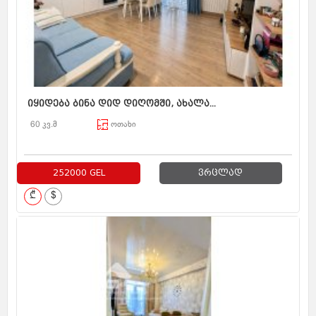
იყიდება ბინა დიდ დიღომში, ახალა...
60 კვ.მ
ოთახი
252000 GEL
ვრცლად
₾
$