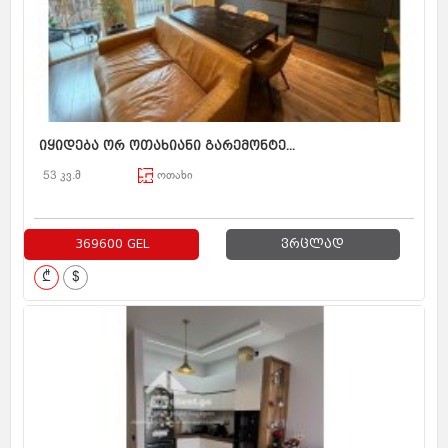
იყიდება ორ ოთახიანი გარემონტე...
53 კვ.მ
ოთახი
369600 GEL
ვრცლად
₾
$