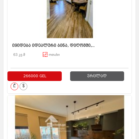
იყიდება იდეალური ბინა, დიღომში,...
63 კვ.მ
ოთახი
266000 GEL
ვრცლად
₾
$