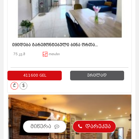
იყიდება გარემონტებული ბინა ორთა...
75 კვ.მ
ოთახი
411600 GEL
ვრცლად
₾
$
მიწერა
დარეკვა