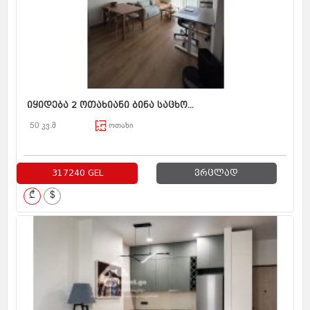
იყიდება 2 ოთახიანი ბინა საცხო...
50 კვ.მ
ოთახი
317240 GEL
ვრცლად
₾
$