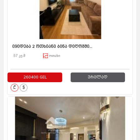
იყიდება 2 ოთხიანი ბინა დიღომში...
57 კვ.მ
ოთახი
260400 GEL
ვრცლად
₾
$