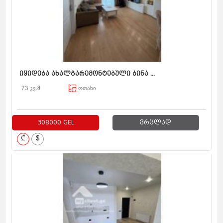
იყიდება ახალგარემონტებული ბინა ...
73 კვ.მ
ოთახი
308000 GEL
ვრცლად
₾
$