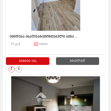
იყიდება ახალგარემონტებული ბინა ...
74 კვ.მ
ოთახი
308000 GEL
ვრცლად
₾
$