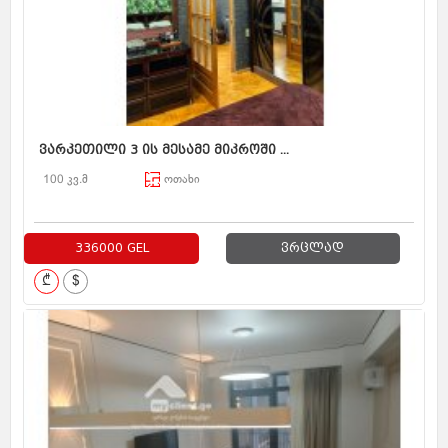
ვარკეთილი 3 ის მესამე მიკროში ...
100 კვ.მ
ოთახი
336000 GEL
ვრცლად
₾
$