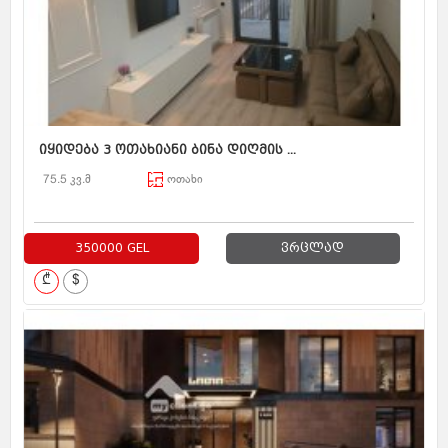
იყიდება 3 ოთახიანი ბინა დიღმის ...
75.5 კვ.მ
ოთახი
350000 GEL
ვრცლად
₾
$