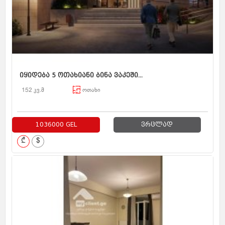
იყიდება 5 ოთახიანი ბინა ვაკეში...
152 კვ.მ
ოთახი
1036000 GEL
ვრცლად
₾
$