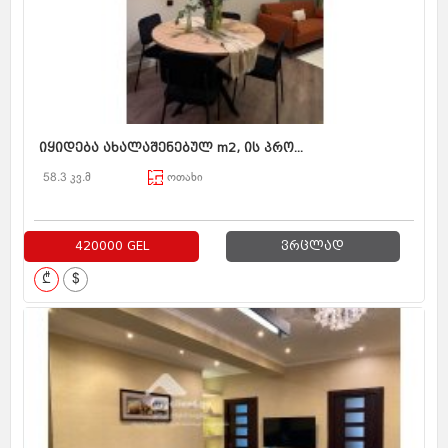
იყიდება ახალაშენებულ m2, ის პრო...
58.3 კვ.მ
ოთახი
420000 GEL
ვრცლად
₾
$