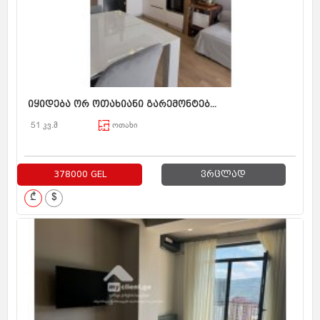
იყიდება ორ ოთახიანი გარემონტებ...
51 კვ.მ
ოთახი
378000 GEL
ვრცლად
₾
$