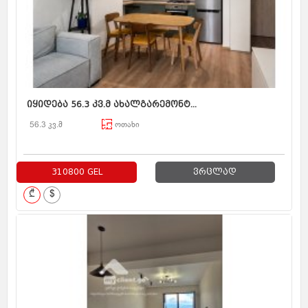
იყიდება 56.3 კვ.მ ახალგარემონტ...
56.3 კვ.მ
ოთახი
310800 GEL
ვრცლად
₾
$