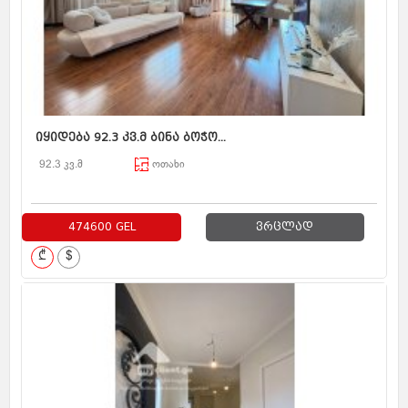
იყიდება 92.3 კვ.მ ბინა ბოჭო...
92.3 კვ.მ
ოთახი
474600 GEL
ვრცლად
₾
$