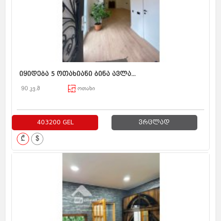
იყიდება 5 ოთახიანი ბინა ავლა...
90 კვ.მ
ოთახი
403200 GEL
ვრცლად
₾
$