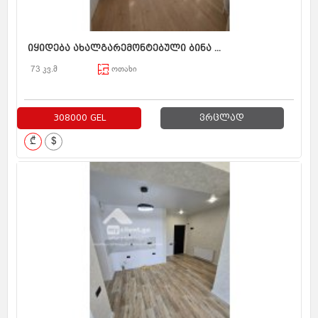
იყიდება ახალგარემონტებული ბინა ...
73 კვ.მ
ოთახი
308000 GEL
ვრცლად
₾
$