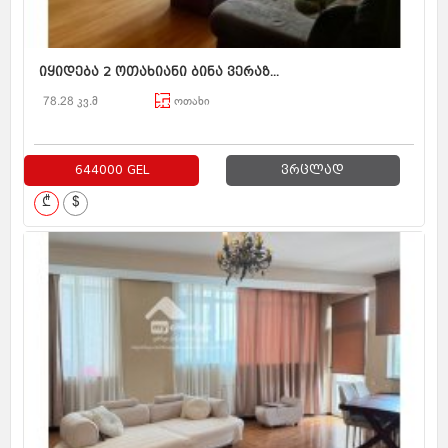
იყიდება 2 ოთახიანი ბინა ვერაზ...
78.28 კვ.მ
ოთახი
644000 GEL
ვრცლად
₾
$