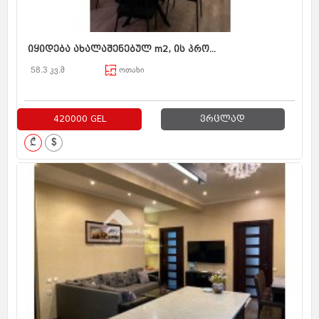
იყიდება ახალაშენებულ m2, ის პრო...
58.3 კვ.მ
ოთახი
420000 GEL
ვრცლად
₾
$