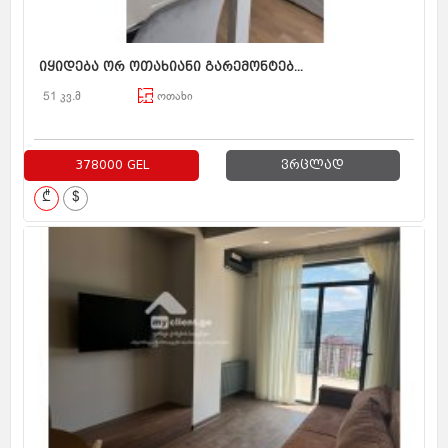
იყიდება ორ ოთახიანი გარემონტებ...
51 კვ.მ
ოთახი
378000 GEL
ვრცლად
₾
$