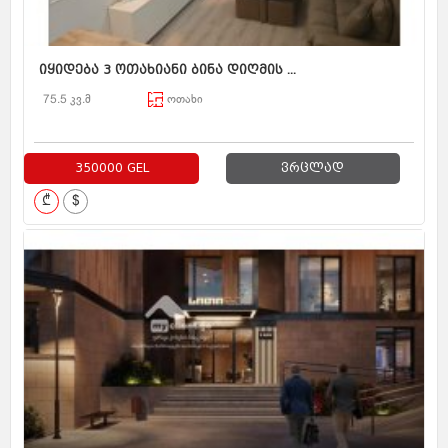
იყიდება 3 ოთახიანი ბინა დიღმის ...
75.5 კვ.მ
ოთახი
350000 GEL
ვრცლად
₾
$