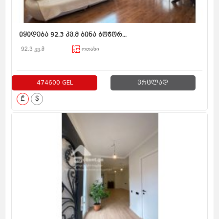
იყიდება 92.3 კვ.მ ბინა ბოჭორ...
92.3 კვ.მ
ოთახი
474600 GEL
ვრცლად
₾
$