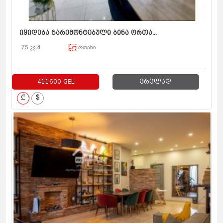
იყიდება გარემონტებული ბინა ორთა...
75 კვ.მ
ოთახი
411600 GEL
ვრცლად
₾
$