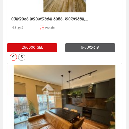
იყიდება იდეალური ბინა, დიღომში,...
63 კვ.მ
ოთახი
266000 GEL
ვრცლად
₾
$