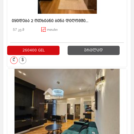
იყიდება 2 ოთხიანი ბინა დიღომში...
57 კვ.მ
ოთახი
260400 GEL
ვრცლად
₾
$