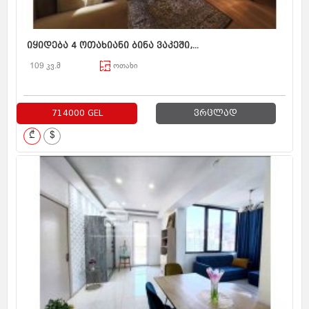
იყიდება 4 ოთახიანი ბინა ვაკეში,...
109 კვ.მ
ოთახი
714000 GEL
ვრცლად
₾
$