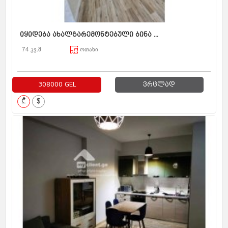
იყიდება ახალგარემონტებული ბინა ...
74 კვ.მ
ოთახი
308000 GEL
ვრცლად
₾
$