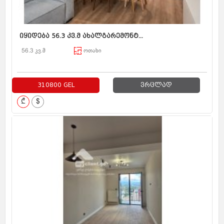
იყიდება 56.3 კვ.მ ახალგარემონტ...
56.3 კვ.მ
ოთახი
310800 GEL
ვრცლად
₾
$