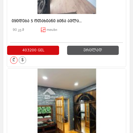
იყიდება 5 ოთახიანი ბინა ავლა...
90 კვ.მ
ოთახი
403200 GEL
ვრცლად
₾
$