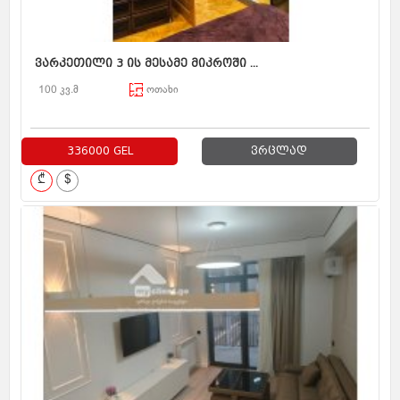
ვარკეთილი 3 ის მესამე მიკროში ...
100 კვ.მ
ოთახი
336000 GEL
ვრცლად
₾
$