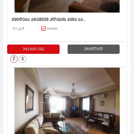
იყიდება პრემიუმ კლასის ბინა სა...
61 კვ.მ
ოთახი
341600 GEL
ვრცლად
₾
$