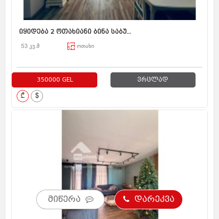
იყიდება 2 ოთახიანი ბინა საბუ...
53 კვ.მ
ოთახი
350000 GEL
ვრცლად
₾
$
მიწერა
დარეკვა