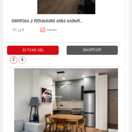
იყიდება 2 ოთახიანი ბინა საცხო...
50 კვ.მ
ოთახი
317240 GEL
ვრცლად
₾
$