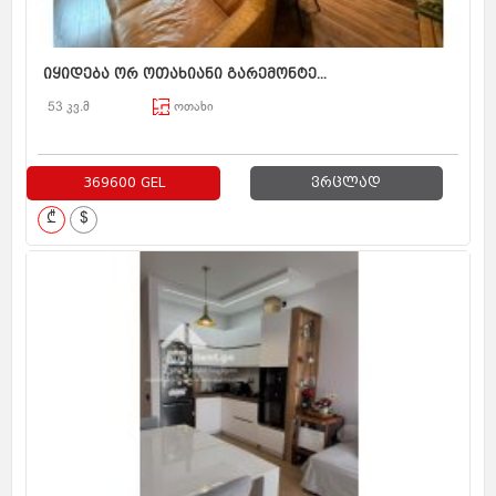
იყიდება ორ ოთახიანი გარემონტე...
53 კვ.მ
ოთახი
369600 GEL
ვრცლად
₾
$