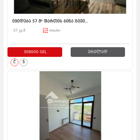
იყიდება 57 მ² ფართის ბინა გივი...
57 კვ.მ
ოთახი
308000 GEL
ვრცლად
₾
$