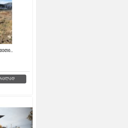
ვეთი...
რცლად