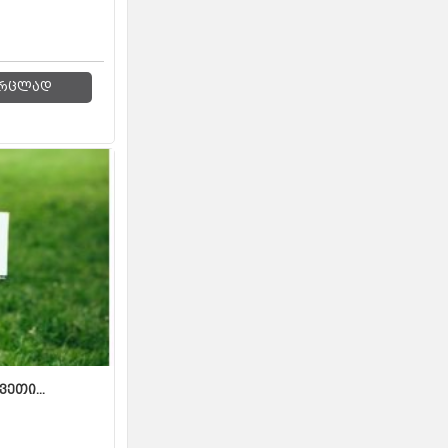
რცლად
ვეთი...