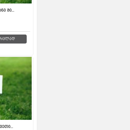
ი მი...
რცლად
ვეთი...