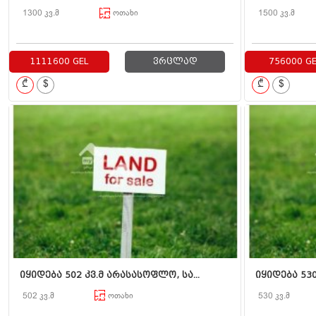
1300 კვ.მ
ოთახი
1500 კვ.მ
1111600 GEL
ვრცლად
756000 GE
₾
$
₾
$
იყიდება 502 კვ.მ არასასოფლო, სა...
იყიდება 530 
502 კვ.მ
ოთახი
530 კვ.მ