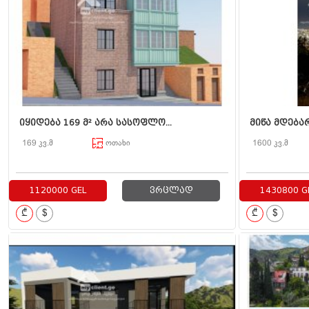
იყიდება 169 მ² არა სასოფლო...
მიწა მდებარ
169 კვ.მ
ოთახი
1600 კვ.მ
1120000 GEL
ვრცლად
1430800 G
₾
$
₾
$