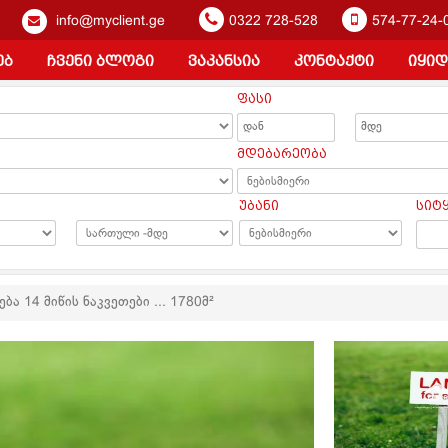
info@myclient.ge
0322 728-528
574-77-24-
ებ
ჩვენი ბლოგი
ვაკანსია
კონტაქტი
იყიდ
ფასი
ა
მდებარეობა
უბანი
სიტ
ბა 14 მიწის ნაკვეთები ... 1780მ²