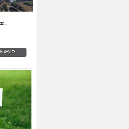
ე...
რცლად