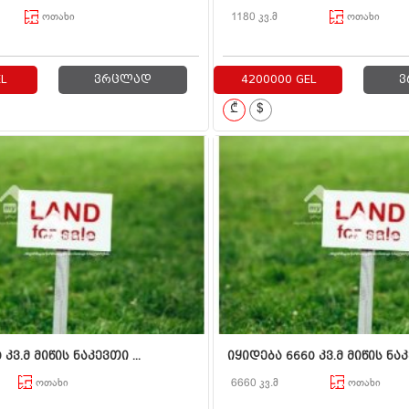
ოთახი
1180 კვ.მ
ოთახი
L
ვრცლად
4200000 GEL
ვ
₾
$
კვ.მ მიწის ნაკევთი ...
იყიდება 6660 კვ.მ მიწის ნაკ
ოთახი
6660 კვ.მ
ოთახი