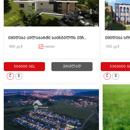
იყიდება ავლაბარში საინგილოს ქუჩ...
იყიდება სოლ
860 კვ.მ
ოთახი
500 კვ.მ
504000 GEL
ვრცლად
3360000 G
₾
$
₾
$