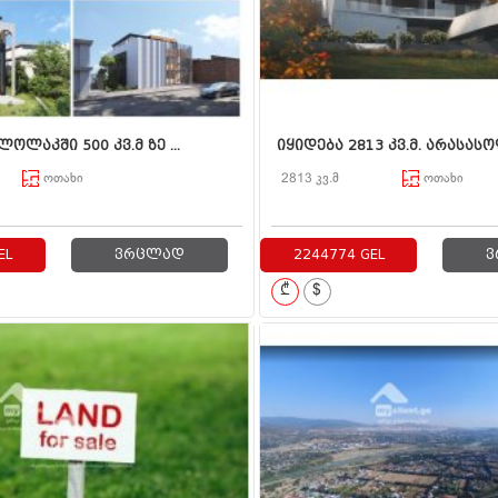
ოლაკში 500 კვ.მ ზე ...
იყიდება 2813 კვ.მ. არასასო
ოთახი
2813 კვ.მ
ოთახი
EL
ვრცლად
2244774 GEL
ვ
₾
$