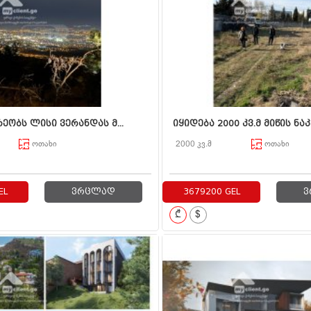
ეობს ლისი ვერანდას მ...
იყიდება 2000 კვ.მ მიწის ნაკ
ოთახი
2000 კვ.მ
ოთახი
EL
ვრცლად
3679200 GEL
ვ
₾
$