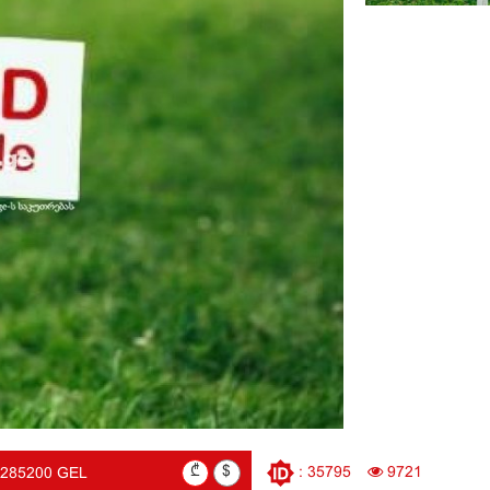
₾
$
: 35795
9721
1285200 GEL