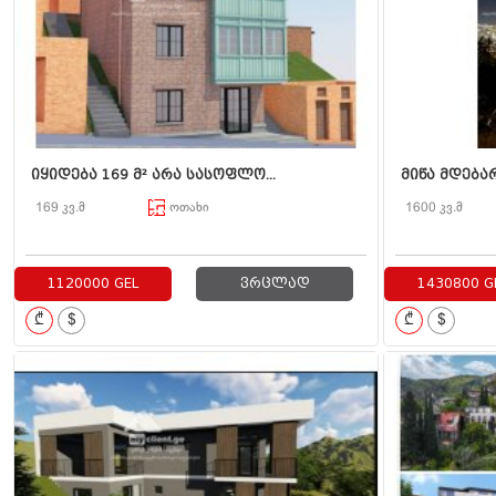
იყიდება 169 მ² არა სასოფლო...
მიწა მდებარ
169 კვ.მ
ოთახი
1600 კვ.მ
1120000 GEL
ვრცლად
1430800 G
₾
$
₾
$