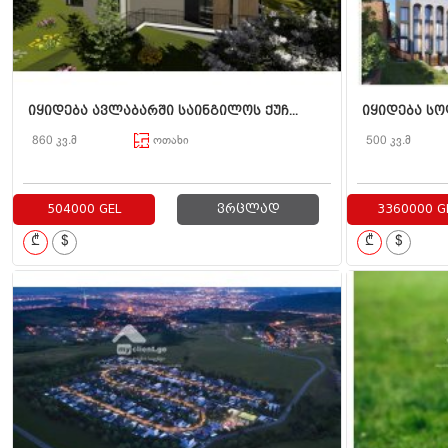
იყიდება ავლაბარში საინგილოს ქუჩ...
იყიდება სოლ
860 კვ.მ
ოთახი
500 კვ.მ
504000 GEL
ვრცლად
3360000 G
₾
$
₾
$