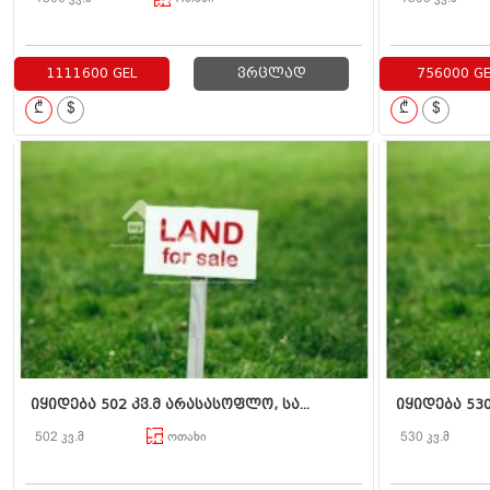
1111600 GEL
ვრცლად
756000 GE
₾
$
₾
$
იყიდება 502 კვ.მ არასასოფლო, სა...
იყიდება 530 
502 კვ.მ
ოთახი
530 კვ.მ