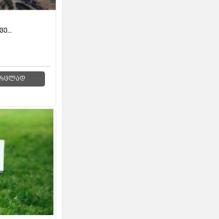
ე...
რცლად