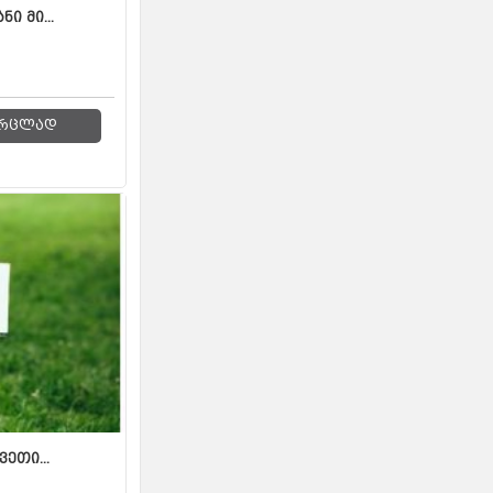
ი მი...
რცლად
ვეთი...