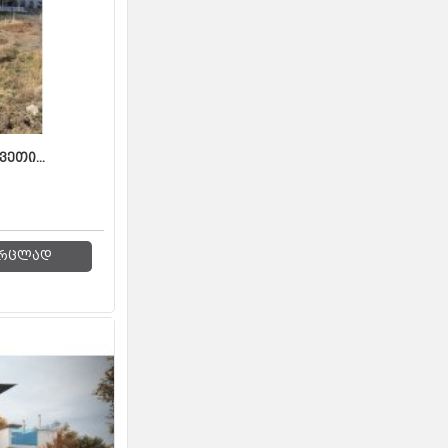
ვეთი...
რცლად