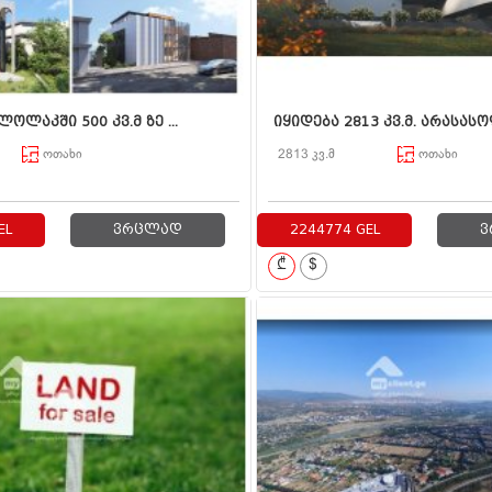
ოლაკში 500 კვ.მ ზე ...
იყიდება 2813 კვ.მ. არასასო
ოთახი
2813 კვ.მ
ოთახი
EL
ვრცლად
2244774 GEL
ვ
₾
$