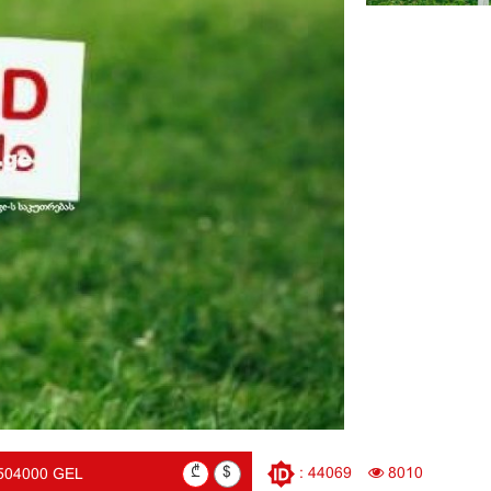
₾
$
: 44069
8010
504000 GEL