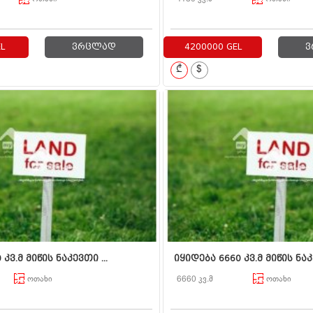
L
ვრცლად
4200000 GEL
ვ
₾
$
კვ.მ მიწის ნაკევთი ...
იყიდება 6660 კვ.მ მიწის ნაკ
ოთახი
6660 კვ.მ
ოთახი