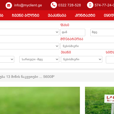
info@myclient.ge
0322 728-528
574-77-24-
ებ
ჩვენი ბლოგი
ვაკანსია
კონტაქტი
იყიდ
ფასი
ა
მდებარეობა
უბანი
სიტ
ბა 13 მიწის ნაკვეთები ... 5600მ²