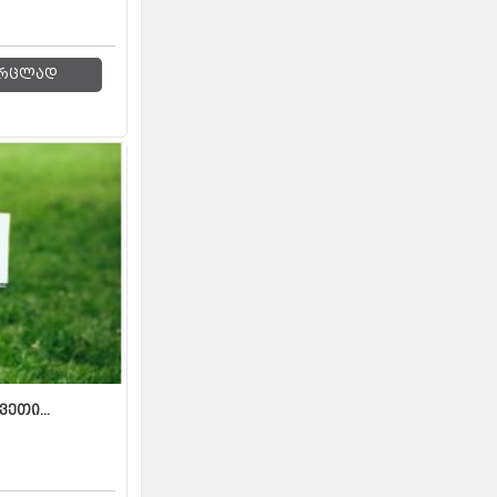
რცლად
ვეთი...