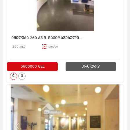
იყიდება 260 კვ.მ. გაქირავებული...
260 კვ.მ
ოთახი
5600000 GEL
ვრცლად
₾
$