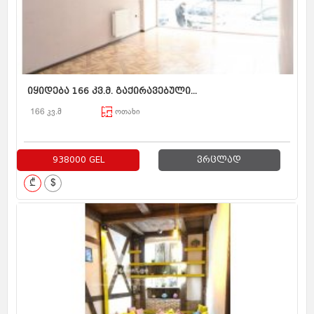
იყიდება 166 კვ.მ. გაქირავებული...
166 კვ.მ
ოთახი
938000 GEL
ვრცლად
₾
$