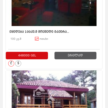
იყიდება 100კვ.მ მოქმედი გაქირა...
100 კვ.მ
ოთახი
448000 GEL
ვრცლად
₾
$