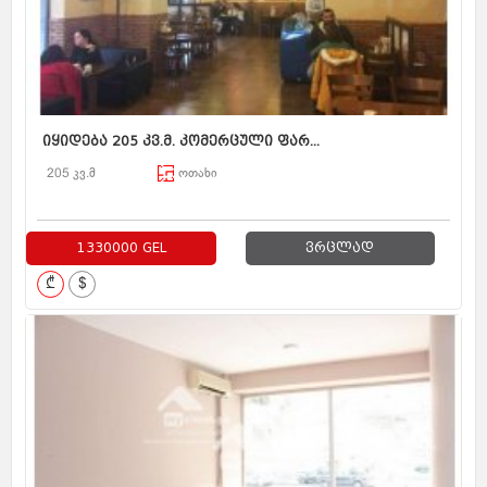
იყიდება 205 კვ.მ. კომერცული ფარ...
205 კვ.მ
ოთახი
1330000 GEL
ვრცლად
₾
$