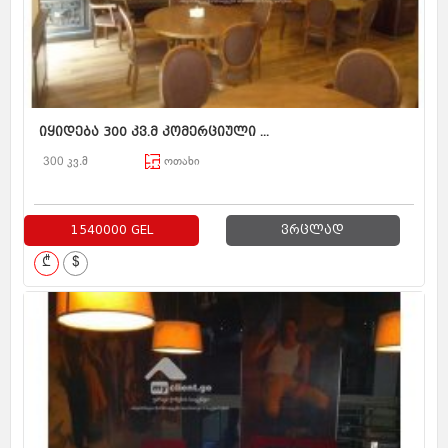
იყიდება 300 კვ.მ კომერციული ...
300 კვ.მ
ოთახი
1540000 GEL
ვრცლად
₾
$