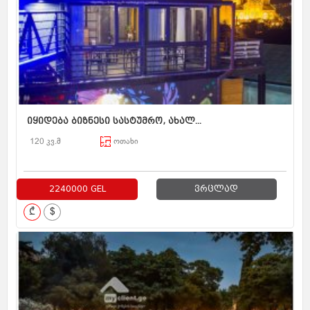
იყიდება ბიზნესი სასტუმრო, ახალ...
120 კვ.მ
ოთახი
2240000 GEL
ვრცლად
₾
$