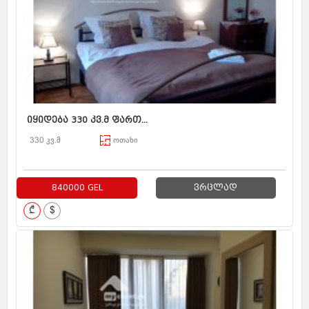
იყიდება 330 კვ.მ ფართ...
330 კვ.მ
ოთახი
840000 GEL
ვრცლად
₾
$