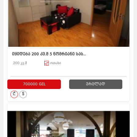
იყიდება 200 კვ.მ 5 ნომრიანი სას...
200 კვ.მ
ოთახი
700000 GEL
ვრცლად
₾
$