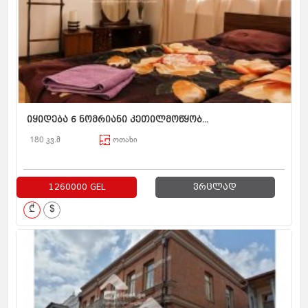
იყიდება 6 ნომრიანი კეთილმოწყობ...
180 კვ.მ
ოთახი
1260000 GEL
ვრცლად
₾
$