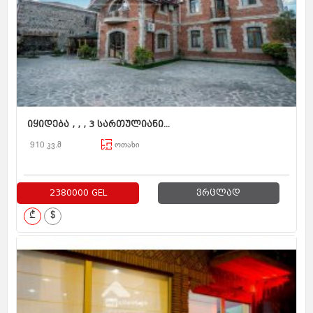
იყიდება , , , 3 სართულიანი...
910 კვ.მ
ოთახი
2380000 GEL
ვრცლად
₾
$