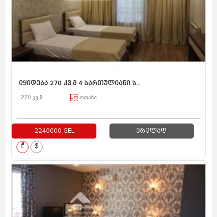
იყიდება 270 კვ.მ 4 სართულიანი ს...
270 კვ.მ
ოთახი
2240000 GEL
ვრცლად
₾
$