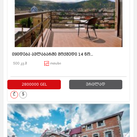
იყიდება ავლაბარში მოქმედი 14 ნო...
500 კვ.მ
ოთახი
2800000 GEL
ვრცლად
₾
$