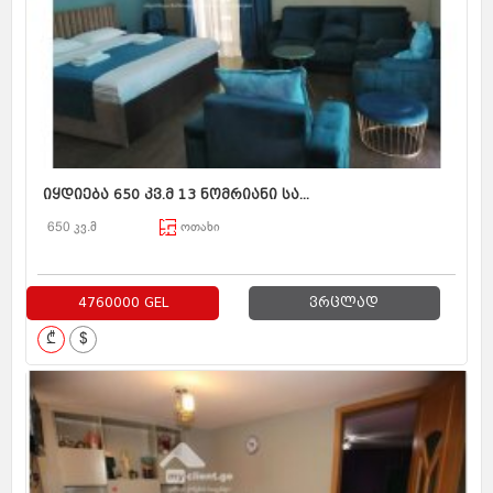
იყდიება 650 კვ.მ 13 ნომრიანი სა...
650 კვ.მ
ოთახი
4760000 GEL
ვრცლად
₾
$