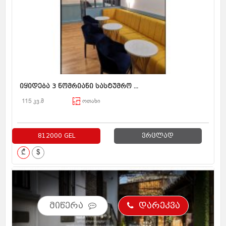
იყიდება 3 ნომრიანი სასტუმრო ...
115 კვ.მ
ოთახი
812000 GEL
ვრცლად
₾
$
მიწერა
დარეკვა