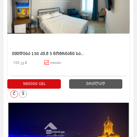
იყიდება 150 კვ.მ 5 ნომრიანი სა...
150 კვ.მ
ოთახი
980000 GEL
ვრცლად
₾
$