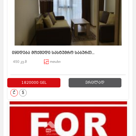
იყიდება მოქმედი სასტუმრო საბურთ...
450 კვ.მ
ოთახი
1820000 GEL
ვრცლად
₾
$