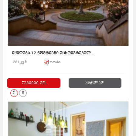
იყიდება 12 ნომრიანი უცხოივრებელ...
261 კვ.მ
ოთახი
7280000 GEL
ვრცლად
₾
$