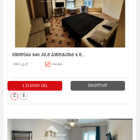
იყიდება 940 კვ,მ პენტჰაუსი 6 ნ...
940 კვ.მ
ოთახი
1316000 GEL
ვრცლად
₾
$