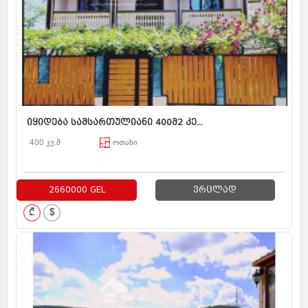
იყიდება სამსართულიანი 400მ2 კე...
400 კვ.მ
ოთახი
2660000 GEL
ვრცლად
₾
$