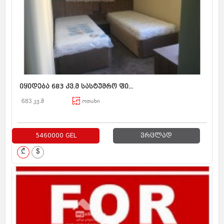
იყიდება 683 კვ.მ სასტუმრო ფი...
683 კვ.მ
ოთახი
5460000 GEL
ვრცლად
₾
$