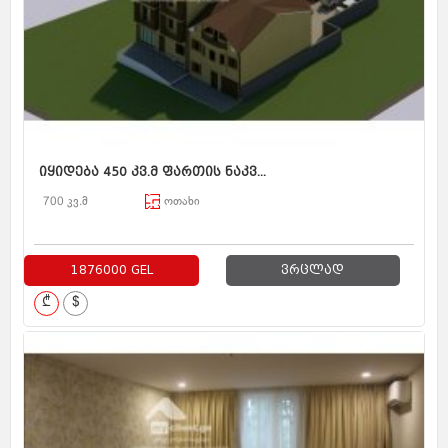
იყიდება 450 კვ.მ ფართის ნაკვ...
700 კვ.მ
ოთახი
1876000 GEL
ვრცლად
₾
$