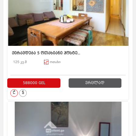
ქირავდება 5 ოთახიანი ჰოსტე...
125 კვ.მ
ოთახი
588000 GEL
ვრცლად
₾
$