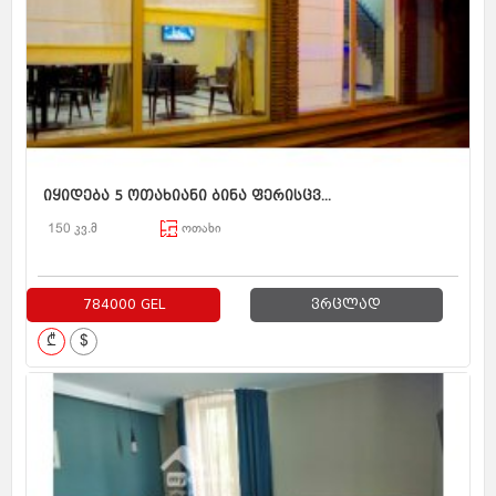
იყიდება 5 ოთახიანი ბინა ფერისცვ...
150 კვ.მ
ოთახი
784000 GEL
ვრცლად
₾
$