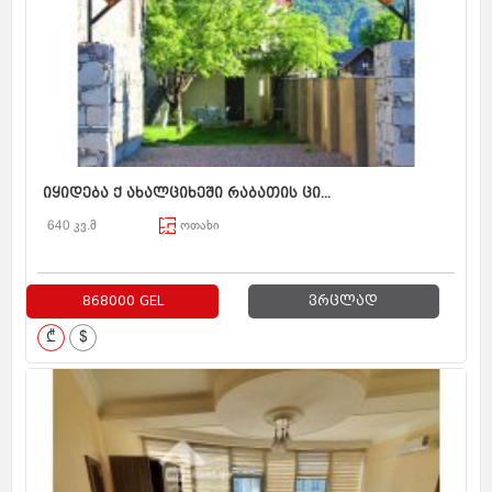
იყიდება ქ ახალციხეში რაბათის ცი...
640 კვ.მ
ოთახი
868000 GEL
ვრცლად
₾
$