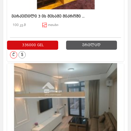
ვარკეთილი 3 ის მესამე მიკროში ...
100 კვ.მ
ოთახი
336000 GEL
ვრცლად
₾
$