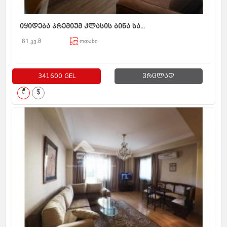
იყიდება პრემიუმ კლასის ბინა სა...
61 კვ.მ
ოთახი
341600 GEL
ვრცლად
₾
$