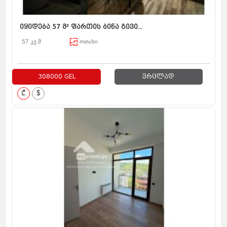
იყიდება 57 მ² ფართის ბინა გივი...
57 კვ.მ
ოთახი
308000 GEL
ვრცლად
₾
$