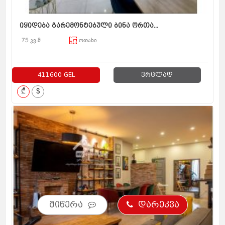
იყიდება გარემონტებული ბინა ორთა...
75 კვ.მ
ოთახი
411600 GEL
ვრცლად
₾
$
მიწერა
დარეკვა