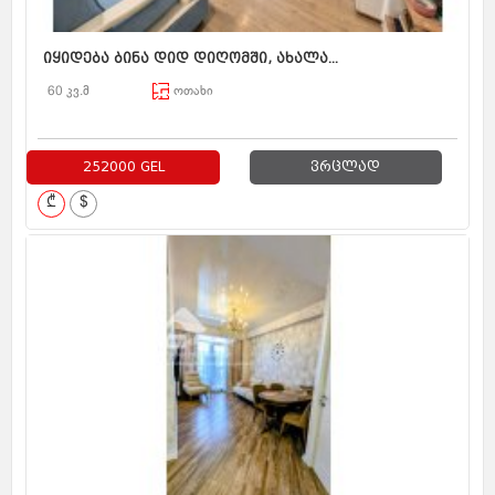
იყიდება ბინა დიდ დიღომში, ახალა...
60 კვ.მ
ოთახი
252000 GEL
ვრცლად
₾
$