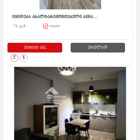
იყიდება ახალგარემონტებული ბინა ...
74 კვ.მ
ოთახი
308000 GEL
ვრცლად
₾
$