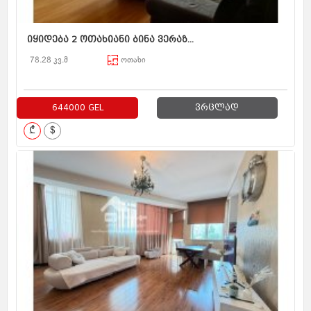
იყიდება 2 ოთახიანი ბინა ვერაზ...
78.28 კვ.მ
ოთახი
644000 GEL
ვრცლად
₾
$