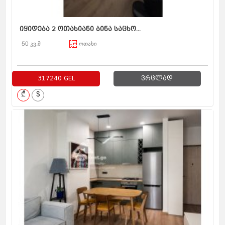
იყიდება 2 ოთახიანი ბინა საცხო...
50 კვ.მ
ოთახი
317240 GEL
ვრცლად
₾
$