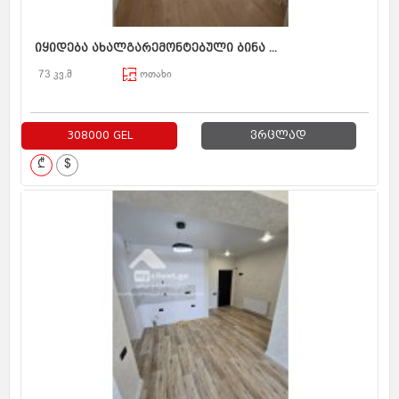
იყიდება ახალგარემონტებული ბინა ...
73 კვ.მ
ოთახი
308000 GEL
ვრცლად
₾
$