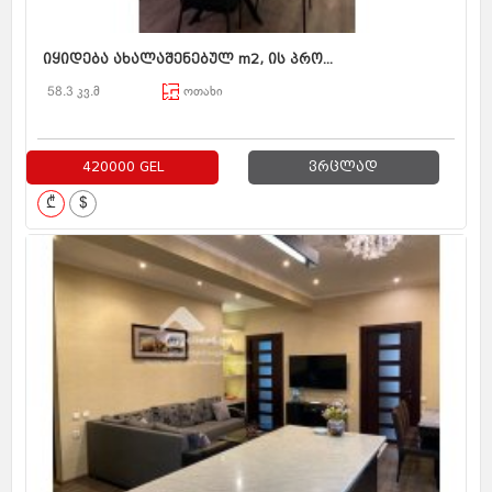
იყიდება ახალაშენებულ m2, ის პრო...
58.3 კვ.მ
ოთახი
420000 GEL
ვრცლად
₾
$