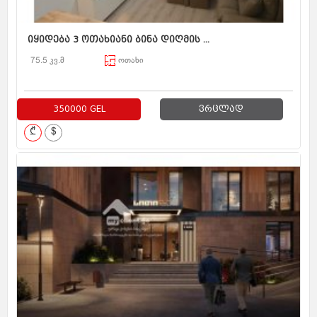
იყიდება 3 ოთახიანი ბინა დიღმის ...
75.5 კვ.მ
ოთახი
350000 GEL
ვრცლად
₾
$