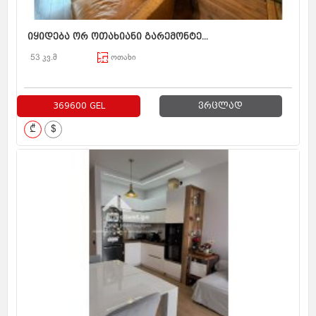
იყიდება ორ ოთახიანი გარემონტე...
53 კვ.მ
ოთახი
369600 GEL
ვრცლად
₾
$