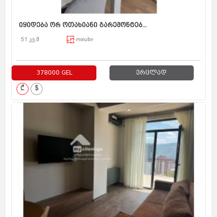
იყიდება ორ ოთახიანი გარემონტებ...
51 კვ.მ
ოთახი
378000 GEL
ვრცლად
₾
$