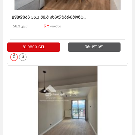
იყიდება 56.3 კვ.მ ახალგარემონტ...
56.3 კვ.მ
ოთახი
310800 GEL
ვრცლად
₾
$