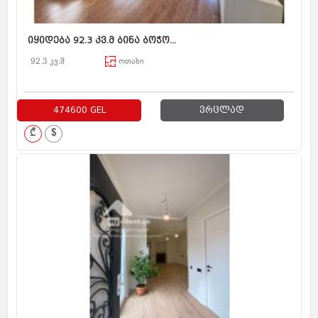
იყიდება 92.3 კვ.მ ბინა ბოჭო...
92.3 კვ.მ
ოთახი
474600 GEL
ვრცლად
₾
$