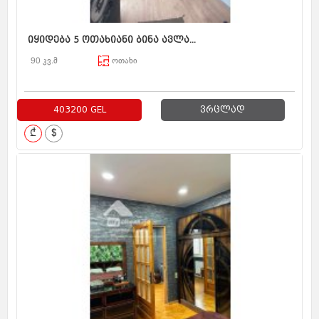
იყიდება 5 ოთახიანი ბინა ავლა...
90 კვ.მ
ოთახი
403200 GEL
ვრცლად
₾
$