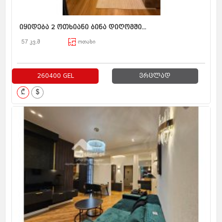
იყიდება 2 ოთხიანი ბინა დიღომში...
57 კვ.მ
ოთახი
260400 GEL
ვრცლად
₾
$