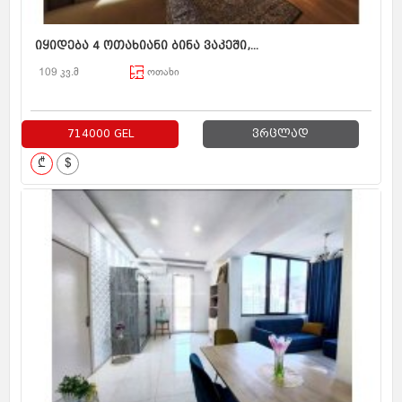
იყიდება 4 ოთახიანი ბინა ვაკეში,...
109 კვ.მ
ოთახი
714000 GEL
ვრცლად
₾
$