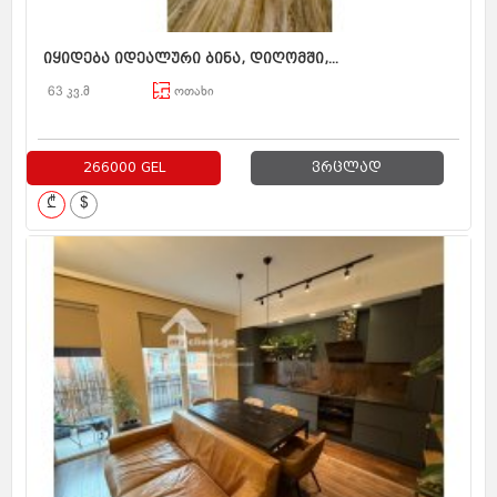
იყიდება იდეალური ბინა, დიღომში,...
63 კვ.მ
ოთახი
266000 GEL
ვრცლად
₾
$