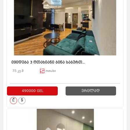
იყიდება 3 ოთახიანი ბინა საბურთ...
75 კვ.მ
ოთახი
490000 GEL
ვრცლად
₾
$