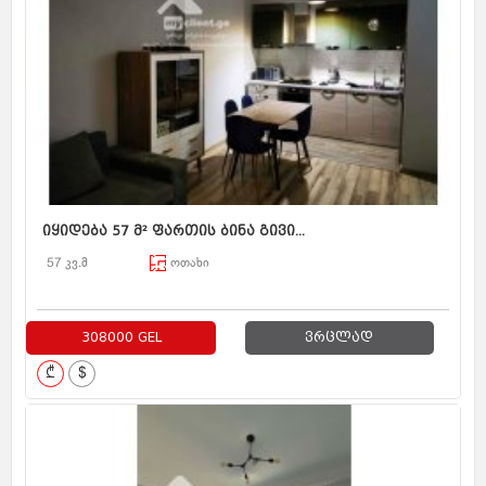
იყიდება 57 მ² ფართის ბინა გივი...
57 კვ.მ
ოთახი
308000 GEL
ვრცლად
₾
$