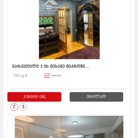
ვარკეთილი 3 ის მესამე მიკროში ...
100 კვ.მ
ოთახი
336000 GEL
ვრცლად
₾
$