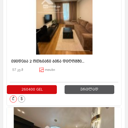
იყიდება 2 ოთხიანი ბინა დიღომში...
57 კვ.მ
ოთახი
260400 GEL
ვრცლად
₾
$