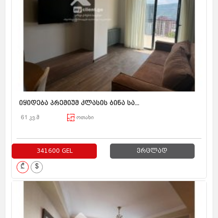
იყიდება პრემიუმ კლასის ბინა სა...
61 კვ.მ
ოთახი
341600 GEL
ვრცლად
₾
$