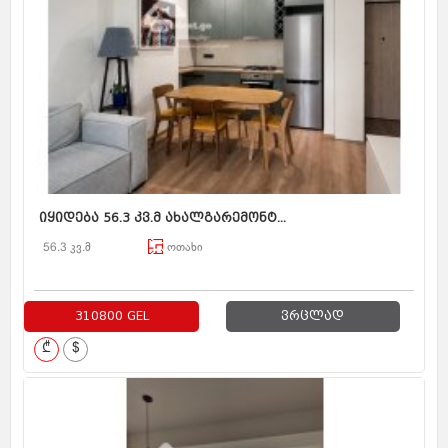
იყიდება 56.3 კვ.მ ახალგარემონტ...
56.3 კვ.მ
ოთახი
310800 GEL
ვრცლად
₾
$