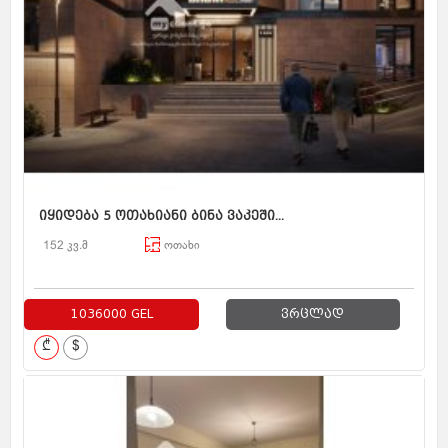
იყიდება 5 ოთახიანი ბინა ვაკეში...
152 კვ.მ
ოთახი
1036000 GEL
ვრცლად
₾
$