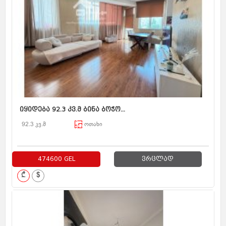
იყიდება 92.3 კვ.მ ბინა ბოჭო...
92.3 კვ.მ
ოთახი
474600 GEL
ვრცლად
₾
$