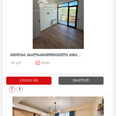
იყიდება ახალგარემონტებული ბინა ...
60 კვ.მ
ოთახი
235200 GEL
ვრცლად
₾
$