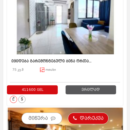
იყიდება გარემონტებული ბინა ორთა...
75 კვ.მ
ოთახი
411600 GEL
ვრცლად
₾
$
მიწერა
დარეკვა