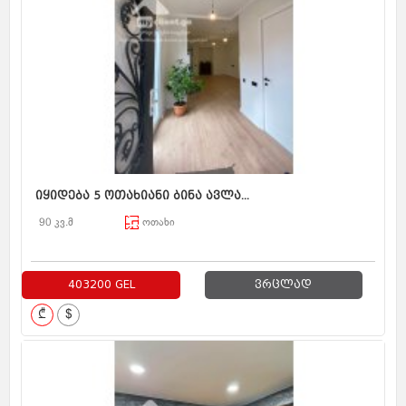
იყიდება 5 ოთახიანი ბინა ავლა...
90 კვ.მ
ოთახი
403200 GEL
ვრცლად
₾
$