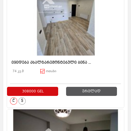
იყიდება ახალგარემონტებული ბინა ...
74 კვ.მ
ოთახი
308000 GEL
ვრცლად
₾
$