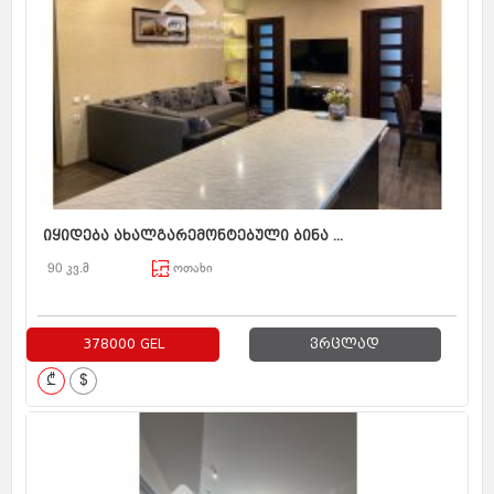
იყიდება ახალგარემონტებული ბინა ...
90 კვ.მ
ოთახი
378000 GEL
ვრცლად
₾
$