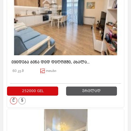
იყიდება ბინა დიდ დიღომში, ახალა...
60 კვ.მ
ოთახი
252000 GEL
ვრცლად
₾
$