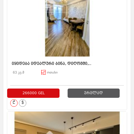
იყიდება იდეალური ბინა, დიღომში,...
63 კვ.მ
ოთახი
266000 GEL
ვრცლად
₾
$