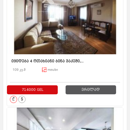
იყიდება 4 ოთახიანი ბინა ვაკეში,...
109 კვ.მ
ოთახი
714000 GEL
ვრცლად
₾
$