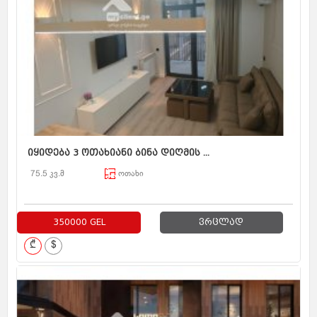
იყიდება 3 ოთახიანი ბინა დიღმის ...
75.5 კვ.მ
ოთახი
350000 GEL
ვრცლად
₾
$