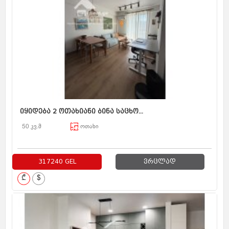
იყიდება 2 ოთახიანი ბინა საცხო...
50 კვ.მ
ოთახი
317240 GEL
ვრცლად
₾
$