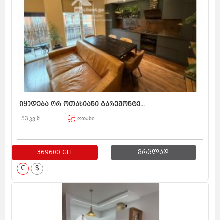
იყიდება ორ ოთახიანი გარემონტე...
53 კვ.მ
ოთახი
369600 GEL
ვრცლად
₾
$