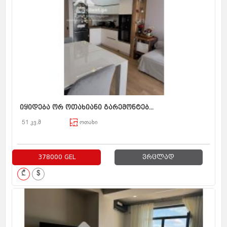
იყიდება ორ ოთახიანი გარემონტებ...
51 კვ.მ
ოთახი
378000 GEL
ვრცლად
₾
$