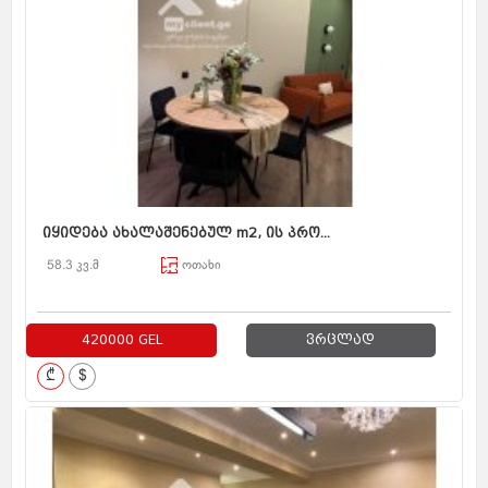
იყიდება ახალაშენებულ m2, ის პრო...
58.3 კვ.მ
ოთახი
420000 GEL
ვრცლად
₾
$