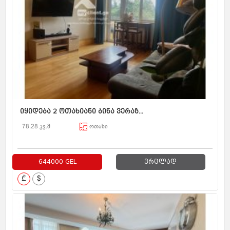
იყიდება 2 ოთახიანი ბინა ვერაზ...
78.28 კვ.მ
ოთახი
644000 GEL
ვრცლად
₾
$