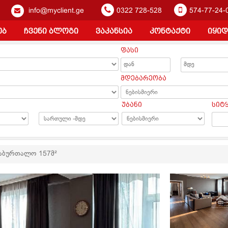
info@myclient.ge
0322 728-528
574-77-24-
ებ
ჩვენი ბლოგი
ვაკანსია
კონტაქტი
იყიდ
ფასი
ა
მდებარეობა
უბანი
სიტ
საბურთალო 157მ²