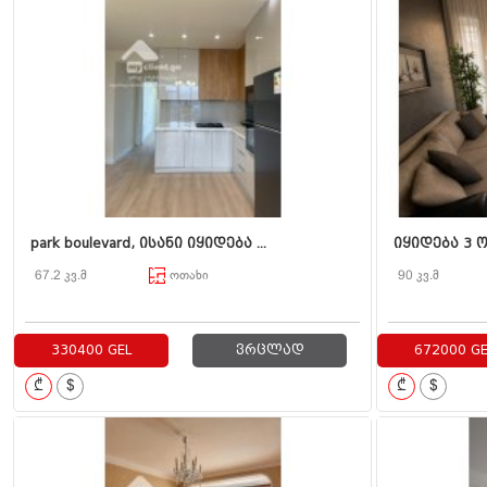
park boulevard, ისანი იყიდება ...
იყიდება 3 ო
67.2 კვ.მ
ოთახი
90 კვ.მ
330400 GEL
ვრცლად
672000 GE
₾
$
₾
$