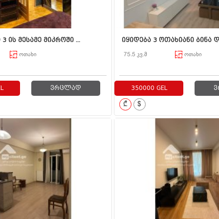
 ის მესამე მიკროში ...
იყიდება 3 ოთახიანი ბინა დი
ოთახი
75.5 კვ.მ
ოთახი
L
ვრცლად
350000 GEL
ვ
₾
$