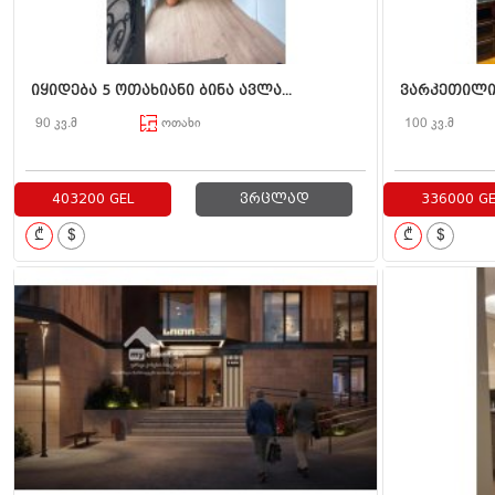
იყიდება 5 ოთახიანი ბინა ავლა...
ვარკეთილი 3
90 კვ.მ
ოთახი
100 კვ.მ
403200 GEL
ვრცლად
336000 GE
₾
$
₾
$