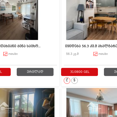
თახიანი ბინა საცხო...
იყიდება 56.3 კვ.მ ახალგარე
ოთახი
56.3 კვ.მ
ოთახი
L
ვრცლად
310800 GEL
ვ
₾
$