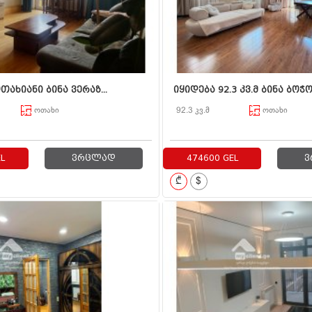
თახიანი ბინა ვერაზ...
იყიდება 92.3 კვ.მ ბინა ბოჭო.
ოთახი
92.3 კვ.მ
ოთახი
L
ვრცლად
474600 GEL
ვ
₾
$