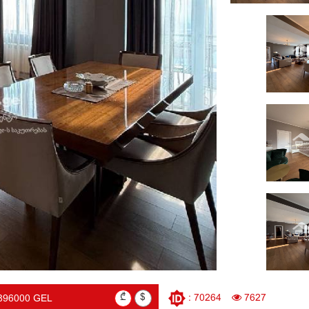
₾
$
: 70264
7627
896000 GEL