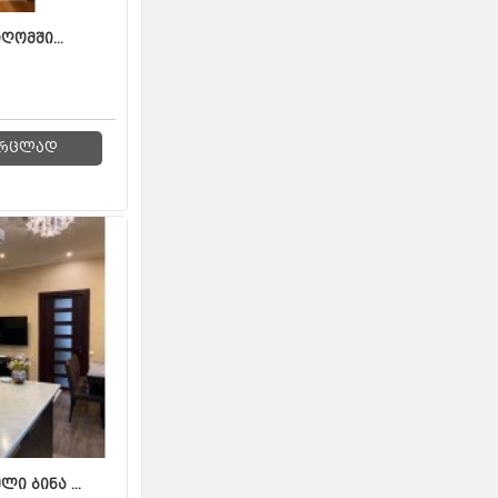
ღომში...
რცლად
ი ბინა ...