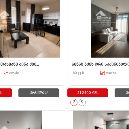
თახიანი ბინა ძვე...
ბინას აქვს ორი საძინებელი, 
ოთახი
80 კვ.მ
ოთახი
L
ვრცლად
512400 GEL
ვ
₾
$