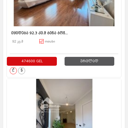
იყიდება 92.3 კვ.მ ბინა ბოჭ...
92 კვ.მ
ოთახი
474600 GEL
ვრცლად
₾
$