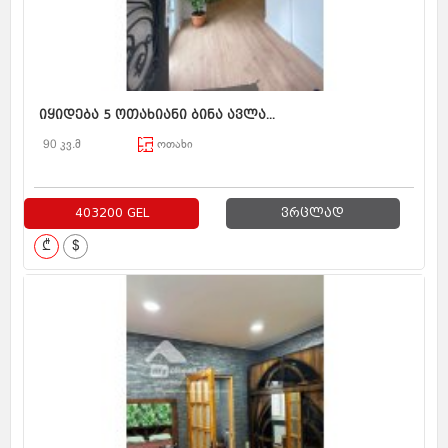
იყიდება 5 ოთახიანი ბინა ავლა...
90 კვ.მ
ოთახი
403200 GEL
ვრცლად
₾
$