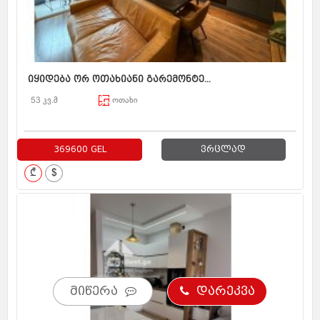
იყიდება ორ ოთახიანი გარემონტე...
53 კვ.მ
ოთახი
369600 GEL
ვრცლად
₾
$
მიწერა
დარეკვა