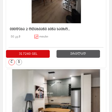
იყიდება 2 ოთახიანი ბინა საცხო...
50 კვ.მ
ოთახი
317240 GEL
ვრცლად
₾
$