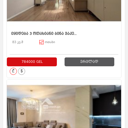
იყიდება 3 ოთახიანი ბინა ვაკე...
83 კვ.მ
ოთახი
784000 GEL
ვრცლად
₾
$