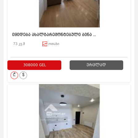
იყიდება ახალგარემონტებული ბინა ...
73 კვ.მ
ოთახი
308000 GEL
ვრცლად
₾
$