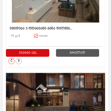
იყიდება 3 ოთახიანი ბინა დიღმის...
76 კვ.მ
ოთახი
350000 GEL
ვრცლად
₾
$