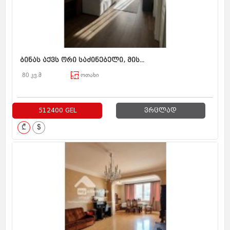
ბინას აქვს ორი საძინებელი, მის...
80 კვ.მ
ოთახი
512400 GEL
ვრცლად
₾
$