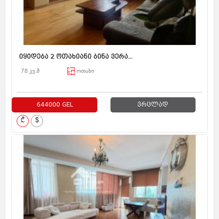
იყიდება 2 ოთახიანი ბინა ვერა...
78 კვ.მ
ოთახი
644000 GEL
ვრცლად
₾
$