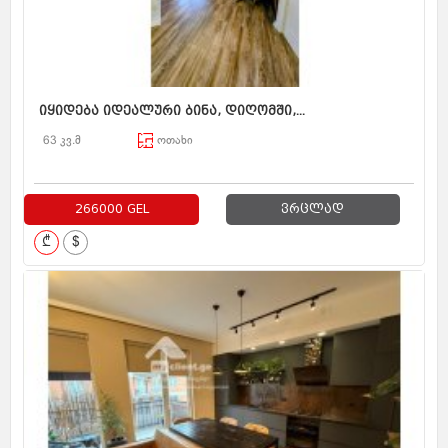
იყიდება იდეალური ბინა, დიღომში,...
63 კვ.მ
ოთახი
266000 GEL
ვრცლად
₾
$