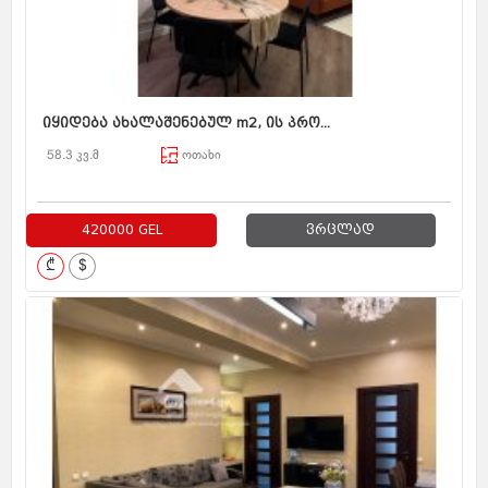
იყიდება ახალაშენებულ m2, ის პრო...
58.3 კვ.მ
ოთახი
420000 GEL
ვრცლად
₾
$