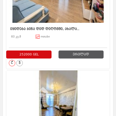
იყიდება ბინა დიდ დიღომში, ახალა...
60 კვ.მ
ოთახი
252000 GEL
ვრცლად
₾
$