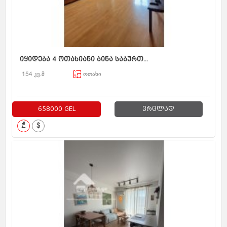
იყიდება 4 ოთახიანი ბინა საბურთ...
154 კვ.მ
ოთახი
658000 GEL
ვრცლად
₾
$