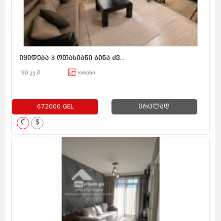
იყიდება 3 ოთახიანი ბინა ძვ...
90 კვ.მ
ოთახი
672000 GEL
ვრცლად
₾
$