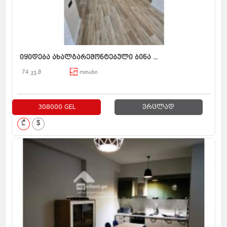
იყიდება ახალგარემონტებული ბინა ...
74 კვ.მ
ოთახი
308000 GEL
ვრცლად
₾
$