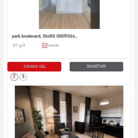
park boulevard, ისანი იყიდება...
67 კვ.მ
ოთახი
330400 GEL
ვრცლად
₾
$