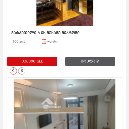
ვარკეთილი 3 ის მესამე მიკროში ...
100 კვ.მ
ოთახი
336000 GEL
ვრცლად
₾
$