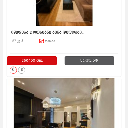
იყიდება 2 ოთხიანი ბინა დიღომში...
57 კვ.მ
ოთახი
260400 GEL
ვრცლად
₾
$