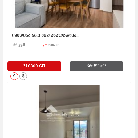
იყიდება 56.3 კვ.მ ახალგარემ...
56 კვ.მ
ოთახი
310800 GEL
ვრცლად
₾
$