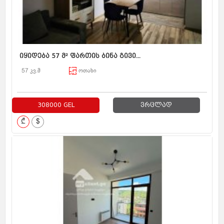
იყიდება 57 მ² ფართის ბინა გივი...
57 კვ.მ
ოთახი
308000 GEL
ვრცლად
₾
$