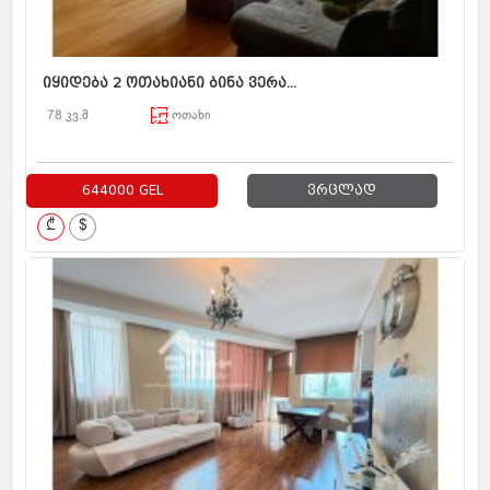
იყიდება 2 ოთახიანი ბინა ვერა...
78 კვ.მ
ოთახი
644000 GEL
ვრცლად
₾
$