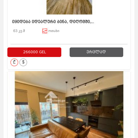
იყიდება იდეალური ბინა, დიღომში,...
63 კვ.მ
ოთახი
266000 GEL
ვრცლად
₾
$