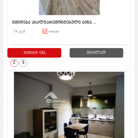
იყიდება ახალგარემონტებული ბინა ...
74 კვ.მ
ოთახი
308000 GEL
ვრცლად
₾
$