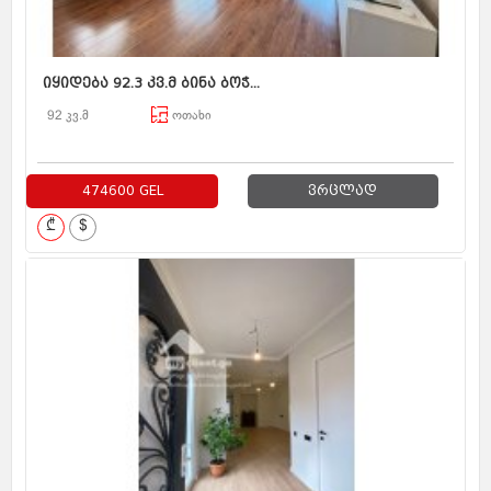
იყიდება 92.3 კვ.მ ბინა ბოჭ...
92 კვ.მ
ოთახი
474600 GEL
ვრცლად
₾
$