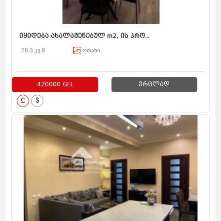
იყიდება ახალაშენებულ m2, ის პრო...
58.3 კვ.მ
ოთახი
420000 GEL
ვრცლად
₾
$