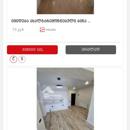
იყიდება ახალგარემონტებული ბინა ...
73 კვ.მ
ოთახი
308000 GEL
ვრცლად
₾
$