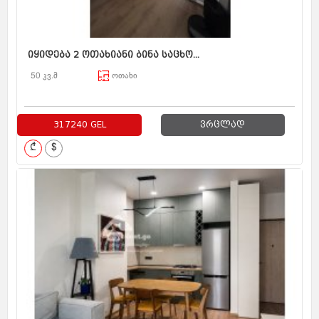
იყიდება 2 ოთახიანი ბინა საცხო...
50 კვ.მ
ოთახი
317240 GEL
ვრცლად
₾
$