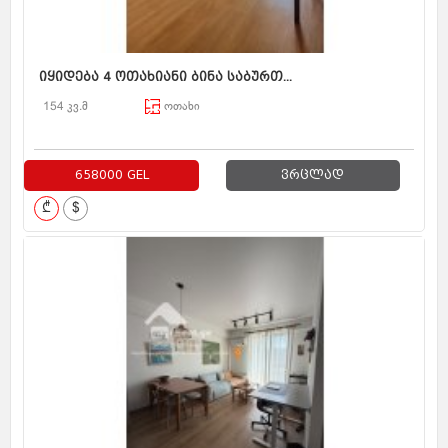
იყიდება 4 ოთახიანი ბინა საბურთ...
154 კვ.მ
ოთახი
658000 GEL
ვრცლად
₾
$