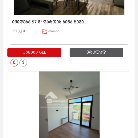
იყიდება 57 მ² ფართის ბინა გივი...
57 კვ.მ
ოთახი
308000 GEL
ვრცლად
₾
$