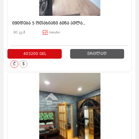
იყიდება 5 ოთახიანი ბინა ავლა...
90 კვ.მ
ოთახი
403200 GEL
ვრცლად
₾
$