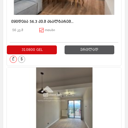
იყიდება 56.3 კვ.მ ახალგარემ...
56 კვ.მ
ოთახი
310800 GEL
ვრცლად
₾
$