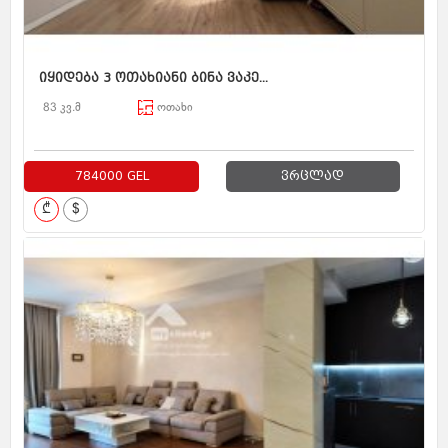
იყიდება 3 ოთახიანი ბინა ვაკე...
83 კვ.მ
ოთახი
784000 GEL
ვრცლად
₾
$