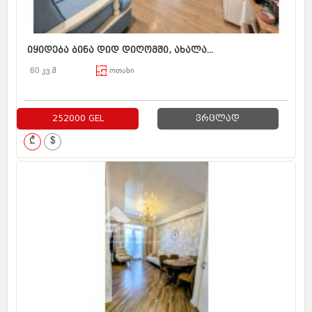
იყიდება ბინა დიდ დიღომში, ახალა...
60 კვ.მ
ოთახი
252000 GEL
ვრცლად
₾
$