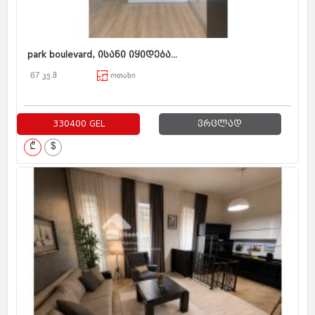
park boulevard, ისანი იყიდება...
67 კვ.მ
ოთახი
330400 GEL
ვრცლად
₾
$