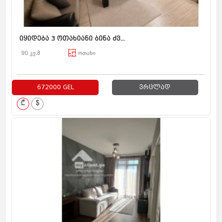
იყიდება 3 ოთახიანი ბინა ძვ...
90 კვ.მ
ოთახი
672000 GEL
ვრცლად
₾
$