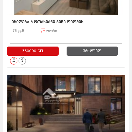
იყიდება 3 ოთახიანი ბინა დიღმის...
76 კვ.მ
ოთახი
350000 GEL
ვრცლად
₾
$