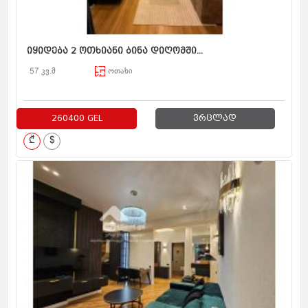
იყიდება 2 ოთხიანი ბინა დიღომში...
57 კვ.მ
ოთახი
260400 GEL
ვრცლად
₾
$