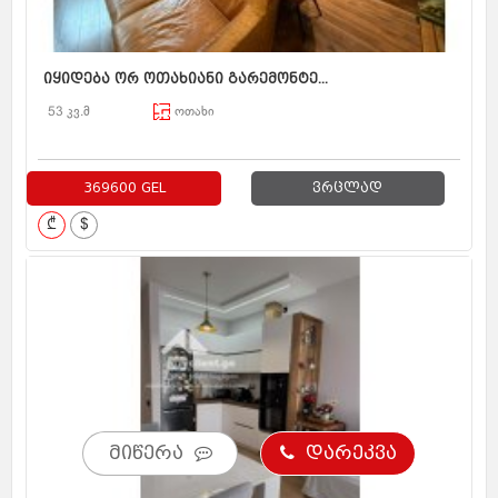
იყიდება ორ ოთახიანი გარემონტე...
53 კვ.მ
ოთახი
369600 GEL
ვრცლად
₾
$
მიწერა
დარეკვა