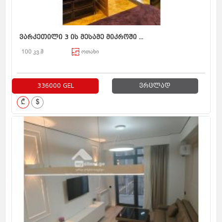
ვარკეთილი 3 ის მესამე მიკროში ...
100 კვ.მ
ოთახი
336000 GEL
ვრცლად
₾
$