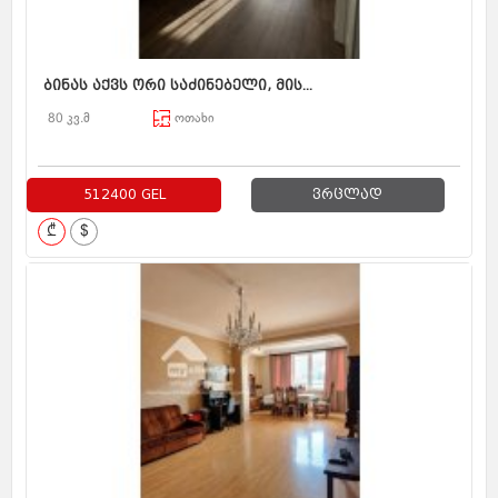
ბინას აქვს ორი საძინებელი, მის...
80 კვ.მ
ოთახი
512400 GEL
ვრცლად
₾
$