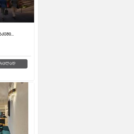
კეში...
რცლად