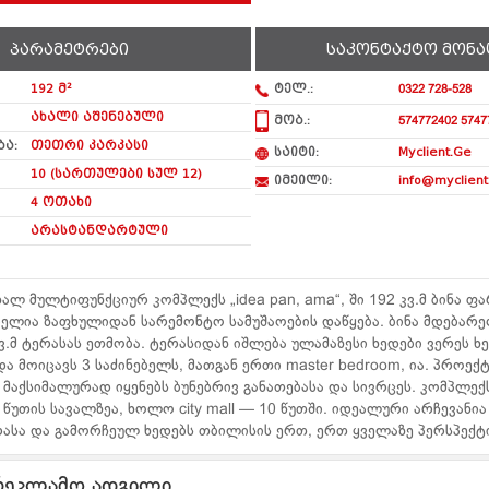
პარამეტრები
საკონტაქტო მონა
192 მ²
ტელ.:
0322 728-528
ახალი აშენებული
მობ.:
574772402 5747
ა:
თეთრი კარკასი
საიტი:
Myclient.Ge
10 (სართულები სულ 12)
იმეილი:
info@myclient
4 ოთახი
არასტანდარტული
ახალ მულტიფუნქციურ კომპლექს „idea pan, ama“, ში 192 კვ.მ ბინა 
ლია ზაფხულიდან სარემონტო სამუშაოების დაწყება. ბინა მდებარეო
ვ.მ ტერასას ეთმობა. ტერასიდან იშლება ულამაზესი ხედები ვერეს ხ
ა მოიცავს 3 საძინებელს, მათგან ერთი master bedroom, ია. პროექ
აქსიმალურად იყენებს ბუნებრივ განათებასა და სივრცეს. კომპლექ
თის სავალზეა, ხოლო city mall — 10 წუთში. იდეალური არჩევანია 
ასა და გამორჩეულ ხედებს თბილისის ერთ, ერთ ყველაზე პერსპექტი
რეკლამო ადგილი