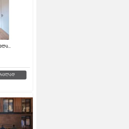
ლა...
რცლად