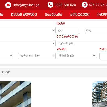
info@myclient.ge
0322 728-528
574-77-24-
ებ
ჩვენი ბლოგი
ვაკანსია
კონტაქტი
იყიდ
ფასი
ა
მდებარეობა
უბანი
სიტ
. 192მ²