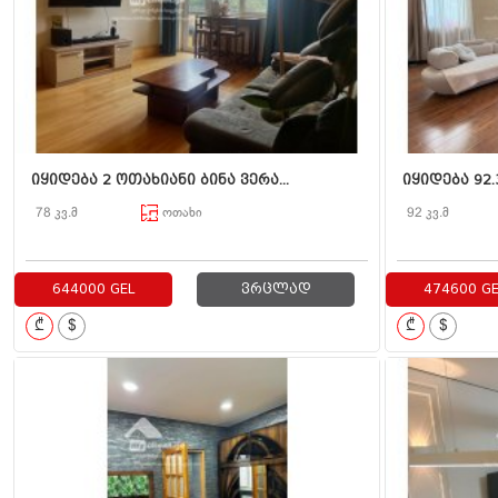
იყიდება 2 ოთახიანი ბინა ვერა...
იყიდება 92.3
78 კვ.მ
ოთახი
92 კვ.მ
644000 GEL
ვრცლად
474600 GE
₾
$
₾
$