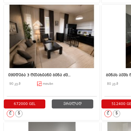
იყიდება 3 ოთახიანი ბინა ძვ...
ბინას აქვს 
90 კვ.მ
ოთახი
80 კვ.მ
672000 GEL
ვრცლად
512400 GE
₾
$
₾
$