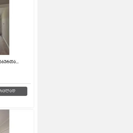
აბურთა...
რცლად