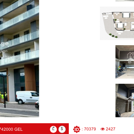
₾
$
: 70379
2427
742000 GEL