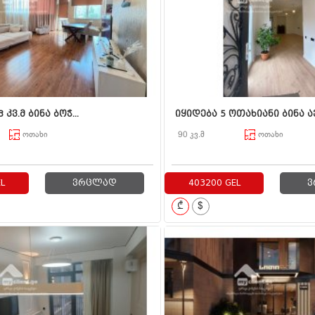
 კვ.მ ბინა ბოჭ...
იყიდება 5 ოთახიანი ბინა ავ
ოთახი
90 კვ.მ
ოთახი
L
ვრცლად
403200 GEL
ვ
₾
$