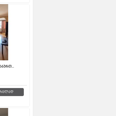
ბურთ...
რცლად