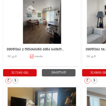
იყიდება 2 ოთახიანი ბინა საცხო...
იყიდება 56.
50 კვ.მ
ოთახი
56 კვ.მ
317240 GEL
ვრცლად
310800 GE
₾
$
₾
$