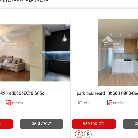
ლი აშენებული ბინა ...
park boulevard, ისანი იყიდება
ოთახი
67 კვ.მ
ოთახი
L
ვრცლად
330400 GEL
ვ
₾
$