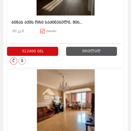
ბინას აქვს ორი საძინებელი, მის...
80 კვ.მ
ოთახი
512400 GEL
ვრცლად
₾
$