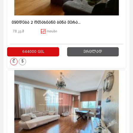
იყიდება 2 ოთახიანი ბინა ვერა...
78 კვ.მ
ოთახი
644000 GEL
ვრცლად
₾
$