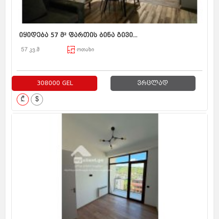
იყიდება 57 მ² ფართის ბინა გივი...
57 კვ.მ
ოთახი
308000 GEL
ვრცლად
₾
$