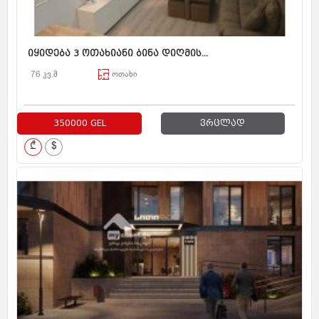
იყიდება 3 ოთახიანი ბინა დიღმის...
76 კვ.მ
ოთახი
350000 GEL
ვრცლად
₾
$