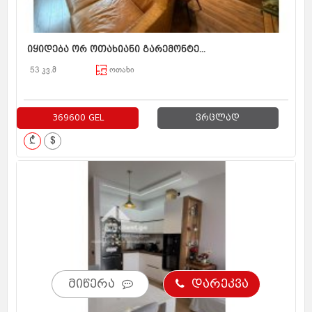
იყიდება ორ ოთახიანი გარემონტე...
53 კვ.მ
ოთახი
369600 GEL
ვრცლად
₾
$
მიწერა
დარეკვა