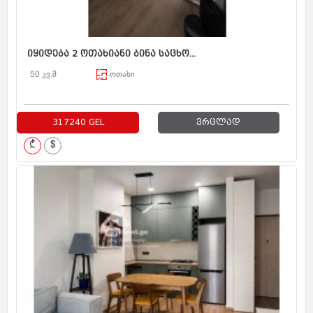
იყიდება 2 ოთახიანი ბინა საცხო...
50 კვ.მ
ოთახი
317240 GEL
ვრცლად
₾
$