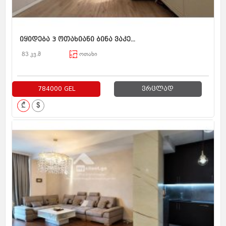
იყიდება 3 ოთახიანი ბინა ვაკე...
83 კვ.მ
ოთახი
784000 GEL
ვრცლად
₾
$