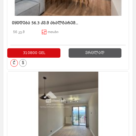
იყიდება 56.3 კვ.მ ახალგარემ...
56 კვ.მ
ოთახი
310800 GEL
ვრცლად
₾
$