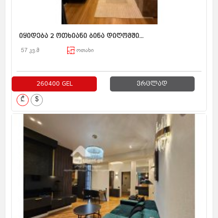
იყიდება 2 ოთხიანი ბინა დიღომში...
57 კვ.მ
ოთახი
260400 GEL
ვრცლად
₾
$