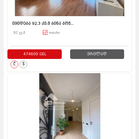
იყიდება 92.3 კვ.მ ბინა ბოჭ...
92 კვ.მ
ოთახი
474600 GEL
ვრცლად
₾
$