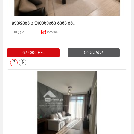
იყიდება 3 ოთახიანი ბინა ძვ...
90 კვ.მ
ოთახი
672000 GEL
ვრცლად
₾
$