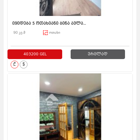
იყიდება 5 ოთახიანი ბინა ავლა...
90 კვ.მ
ოთახი
403200 GEL
ვრცლად
₾
$