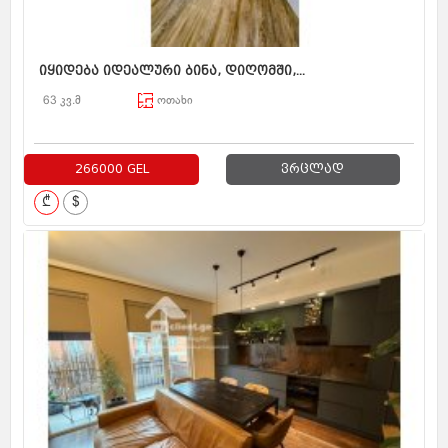
იყიდება იდეალური ბინა, დიღომში,...
63 კვ.მ
ოთახი
266000 GEL
ვრცლად
₾
$