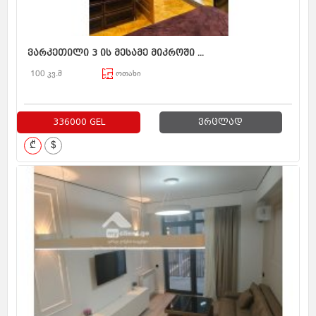
ვარკეთილი 3 ის მესამე მიკროში ...
100 კვ.მ
ოთახი
336000 GEL
ვრცლად
₾
$