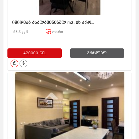
იყიდება ახალაშენებულ m2, ის პრო...
58.3 კვ.მ
ოთახი
420000 GEL
ვრცლად
₾
$