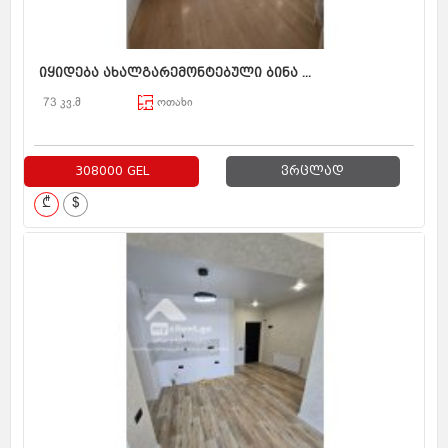
იყიდება ახალგარემონტებული ბინა ...
73 კვ.მ
ოთახი
308000 GEL
ვრცლად
₾
$