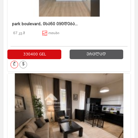
park boulevard, ისანი იყიდება...
67 კვ.მ
ოთახი
330400 GEL
ვრცლად
₾
$