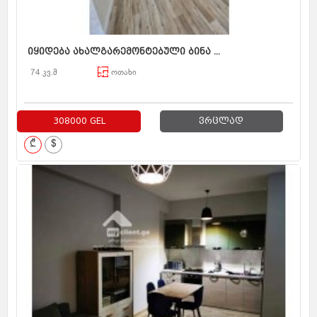
იყიდება ახალგარემონტებული ბინა ...
74 კვ.მ
ოთახი
308000 GEL
ვრცლად
₾
$