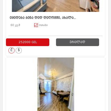
იყიდება ბინა დიდ დიღომში, ახალა...
60 კვ.მ
ოთახი
252000 GEL
ვრცლად
₾
$