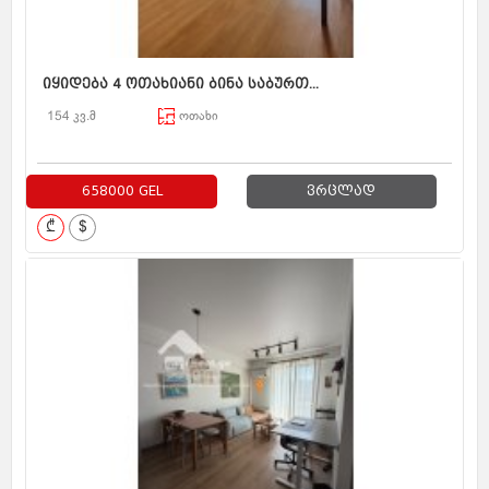
იყიდება 4 ოთახიანი ბინა საბურთ...
154 კვ.მ
ოთახი
658000 GEL
ვრცლად
₾
$