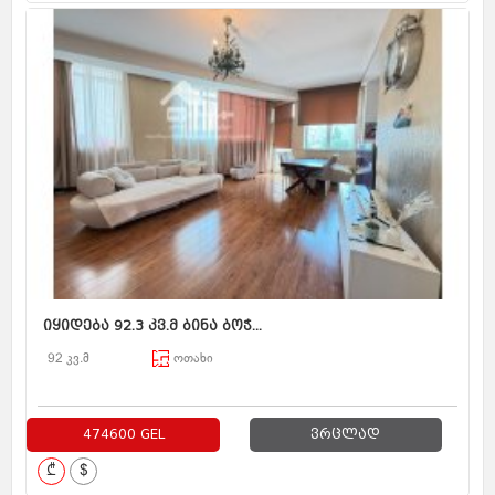
იყიდება 92.3 კვ.მ ბინა ბოჭ...
92 კვ.მ
ოთახი
474600 GEL
ვრცლად
₾
$