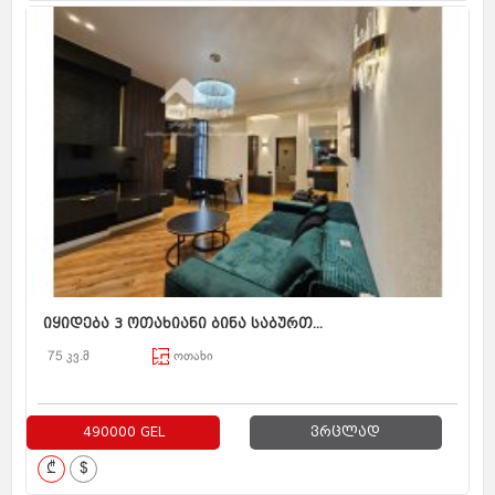
იყიდება 3 ოთახიანი ბინა საბურთ...
75 კვ.მ
ოთახი
490000 GEL
ვრცლად
₾
$