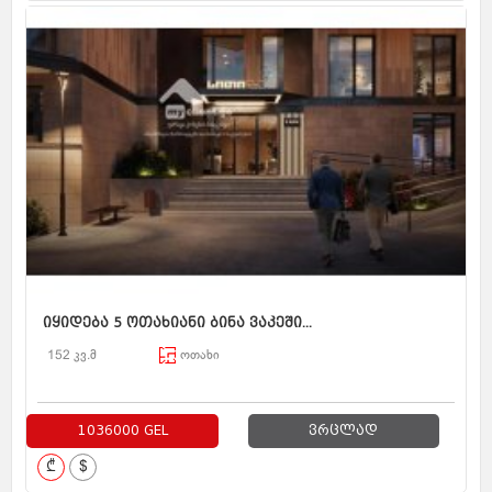
იყიდება 5 ოთახიანი ბინა ვაკეში...
152 კვ.მ
ოთახი
1036000 GEL
ვრცლად
₾
$