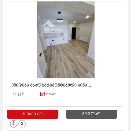
იყიდება ახალგარემონტებული ბინა ...
74 კვ.მ
ოთახი
308000 GEL
ვრცლად
₾
$