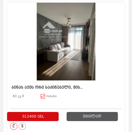
ბინას აქვს ორი საძინებელი, მის...
80 კვ.მ
ოთახი
512400 GEL
ვრცლად
₾
$