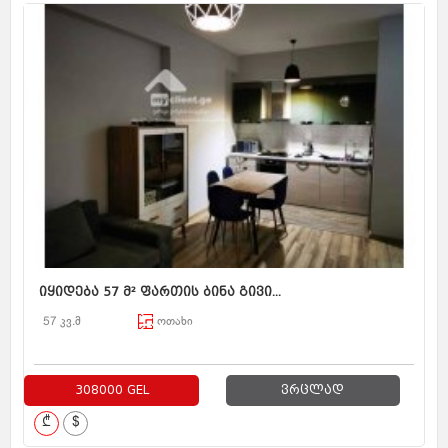
იყიდება 57 მ² ფართის ბინა გივი...
57 კვ.მ
ოთახი
308000 GEL
ვრცლად
₾
$