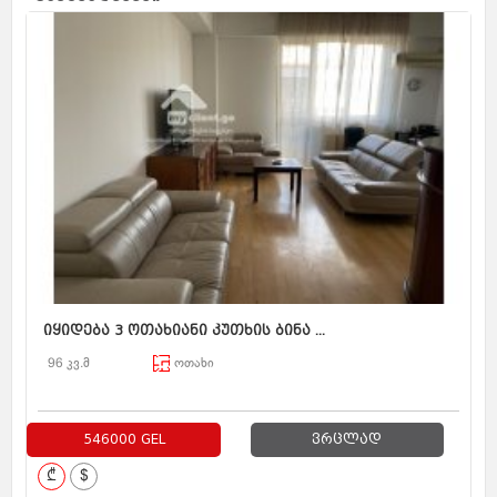
იყიდება 3 ოთახიანი კუთხის ბინა ...
96 კვ.მ
ოთახი
546000 GEL
ვრცლად
₾
$