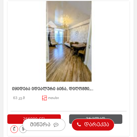
იყიდება იდეალური ბინა, დიღომში,...
63 კვ.მ
ოთახი
266000 GEL
ვრცლად
მიწერა
დარეკვა
₾
$