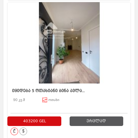
იყიდება 5 ოთახიანი ბინა ავლა...
90 კვ.მ
ოთახი
403200 GEL
ვრცლად
₾
$