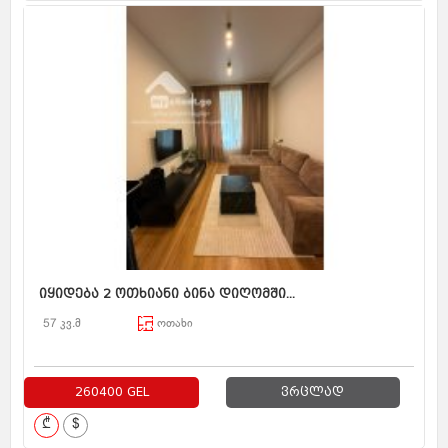
იყიდება 2 ოთხიანი ბინა დიღომში...
57 კვ.მ
ოთახი
260400 GEL
ვრცლად
₾
$