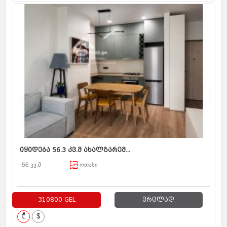
იყიდება 56.3 კვ.მ ახალგარემ...
56 კვ.მ
ოთახი
310800 GEL
ვრცლად
₾
$