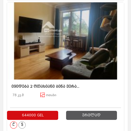
იყიდება 2 ოთახიანი ბინა ვერა...
78 კვ.მ
ოთახი
644000 GEL
ვრცლად
₾
$