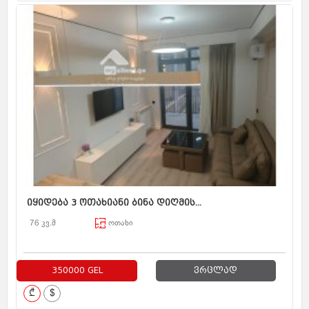
იყიდება 3 ოთახიანი ბინა დიღმის...
76 კვ.მ
ოთახი
350000 GEL
ვრცლად
₾
$