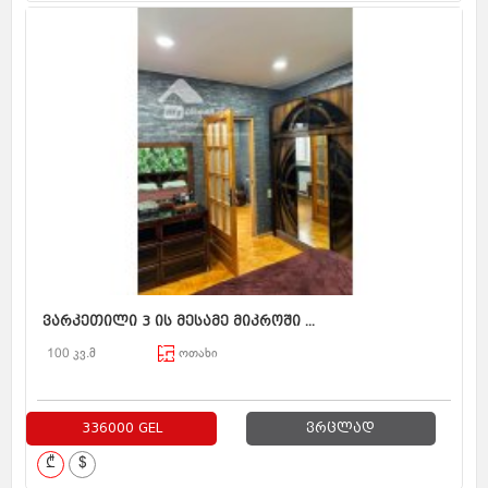
ვარკეთილი 3 ის მესამე მიკროში ...
100 კვ.მ
ოთახი
336000 GEL
ვრცლად
₾
$