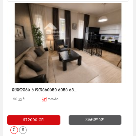
იყიდება 3 ოთახიანი ბინა ძვ...
90 კვ.მ
ოთახი
672000 GEL
ვრცლად
₾
$