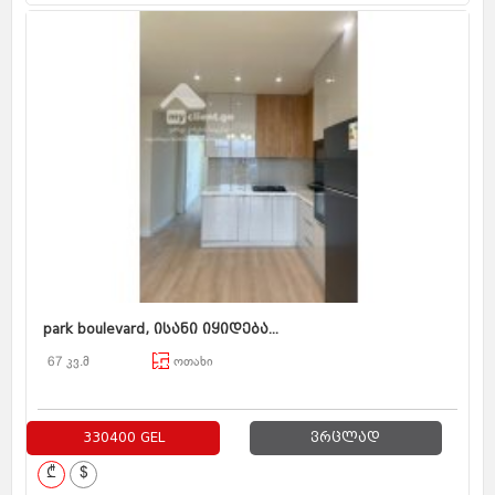
park boulevard, ისანი იყიდება...
67 კვ.მ
ოთახი
330400 GEL
ვრცლად
₾
$