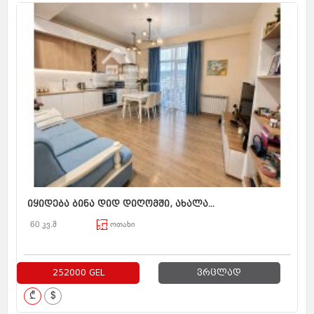
იყიდება ბინა დიდ დიღომში, ახალა...
60 კვ.მ
ოთახი
252000 GEL
ვრცლად
₾
$