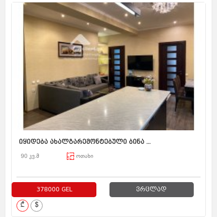
იყიდება ახალგარემონტებული ბინა ...
90 კვ.მ
ოთახი
378000 GEL
ვრცლად
₾
$