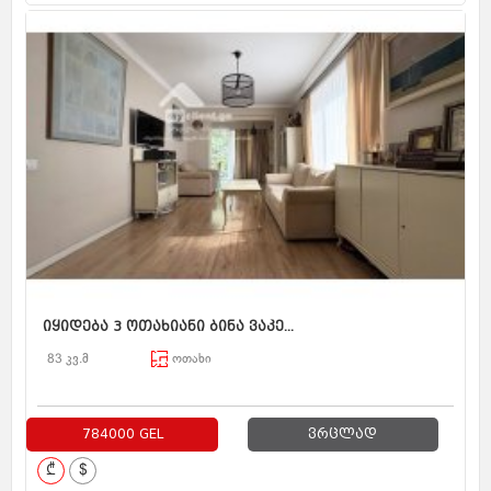
იყიდება 3 ოთახიანი ბინა ვაკე...
83 კვ.მ
ოთახი
784000 GEL
ვრცლად
₾
$