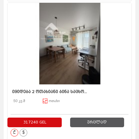
იყიდება 2 ოთახიანი ბინა საცხო...
50 კვ.მ
ოთახი
317240 GEL
ვრცლად
₾
$