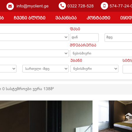
info@myclient.ge
0322 728-528
574-77-24-
ებ
ჩვენი ბლოგი
ვაკანსია
კონტაქტი
იყიდ
ფასი
ა
მდებარეობა
უბანი
სიტ
ი 0 სასტუმროები ვერა 138მ²