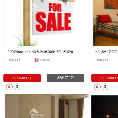
იყიდება 153 კვ.მ ფართის მოქმედი...
სასწრაფოდ! 
153 კვ.მ
ოთახი
300 კვ.მ
526400 GEL
ვრცლად
2100000 G
₾
$
₾
$