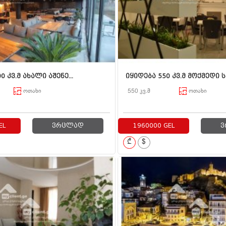
0 კვ.მ ახალი აშენე...
იყიდება 550 კვ.მ მოქმედი სა
ოთახი
550 კვ.მ
ოთახი
EL
ვრცლად
1960000 GEL
ვ
₾
$