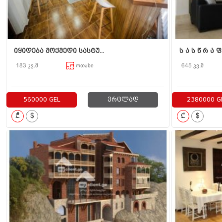
იყიდება მოქმედი სასტუ...
ს ა ს წ რ ა ფ 
183 კვ.მ
ოთახი
645 კვ.მ
560000 GEL
ვრცლად
2380000 G
₾
$
₾
$