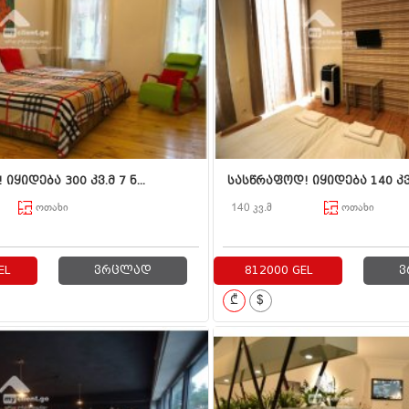
იყიდება 300 კვ.მ 7 ნ...
სასწრაფოდ! იყიდება 140 კვ.მ
ოთახი
140 კვ.მ
ოთახი
EL
ვრცლად
812000 GEL
ვ
₾
$