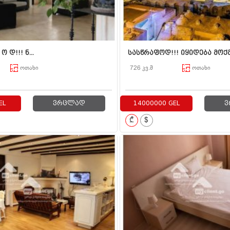
ო დ!!! ნ...
სასწრაფოდ!!! იყიდება მოქმ
ოთახი
726 კვ.მ
ოთახი
EL
ვრცლად
14000000 GEL
ვ
₾
$