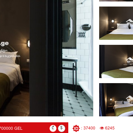
₾
$
: 37400
6245
700000 GEL