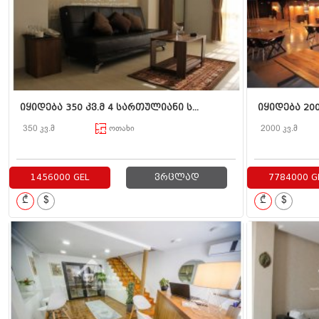
იყიდება 350 კვ.მ 4 სართულიანი ს...
იყიდება 200
350 კვ.მ
ოთახი
2000 კვ.მ
1456000 GEL
ვრცლად
7784000 G
₾
$
₾
$