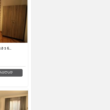
 5 ნ...
რცლად