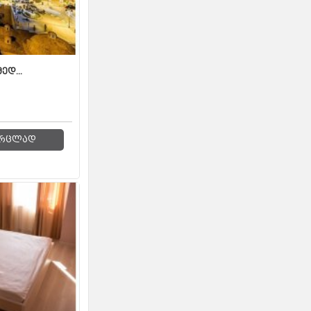
ედ...
რცლად