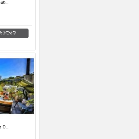
ს...
რცლად
ტ...