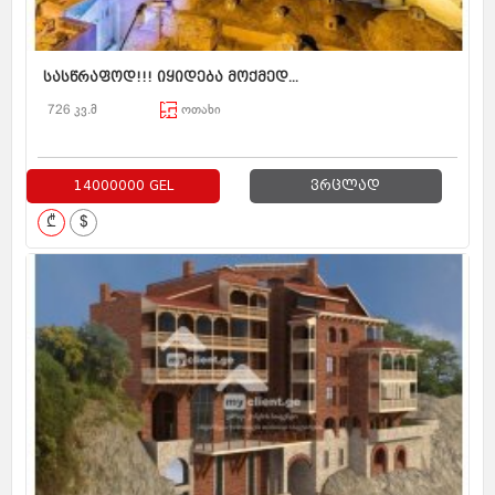
სასწრაფოდ!!! იყიდება მოქმედ...
726 კვ.მ
ოთახი
14000000 GEL
ვრცლად
₾
$