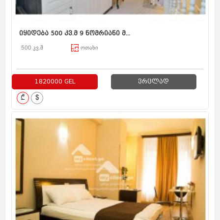
იყიდება 500 კვ.მ 9 ნომრიანი მ...
500 კვ.მ
ოთახი
1820000 GEL
ვრცლად
₾
$