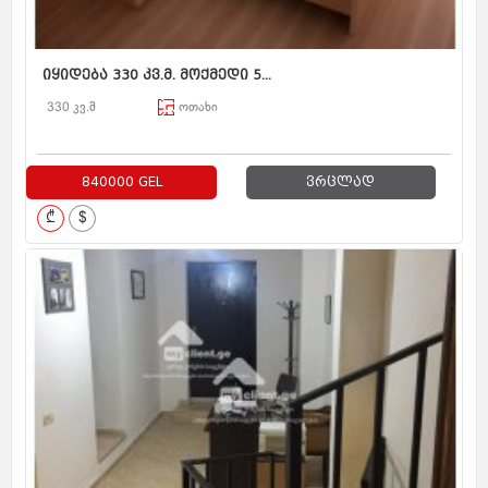
იყიდება 330 კვ.მ. მოქმედი 5...
330 კვ.მ
ოთახი
840000 GEL
ვრცლად
₾
$