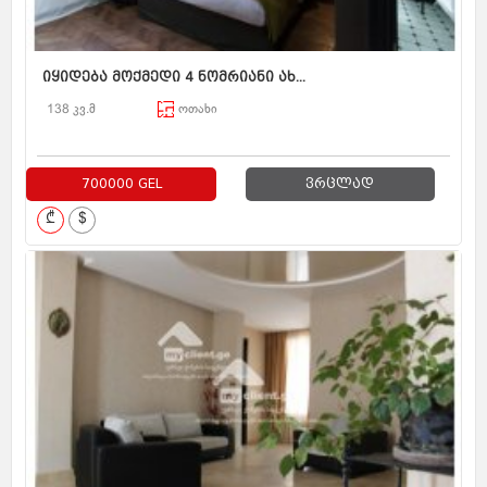
იყიდება მოქმედი 4 ნომრიანი ახ...
138 კვ.მ
ოთახი
700000 GEL
ვრცლად
₾
$