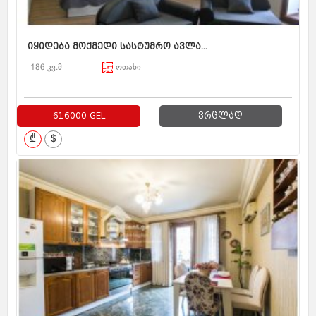
იყიდება მოქმედი სასტუმრო ავლა...
186 კვ.მ
ოთახი
616000 GEL
ვრცლად
₾
$