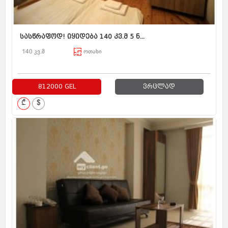
სასწრაფოდ! იყიდება 140 კვ.მ 5 ნ...
140 კვ.მ
ოთახი
812000 GEL
ვრცლად
₾
$