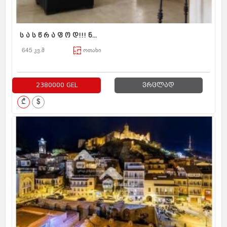
ს ა ს წ რ ა ფ ო დ!!! ნ...
645 კვ.მ
ოთახი
2380000 GEL
ვრცლად
₾
$