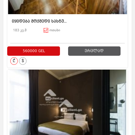
იყიდება მოქმედი სასტუ...
183 კვ.მ
ოთახი
560000 GEL
ვრცლად
₾
$