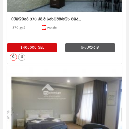
იყიდება 370 კვ.მ სასტუმროს ტიპ...
370 კვ.მ
ოთახი
1400000 GEL
ვრცლად
₾
$