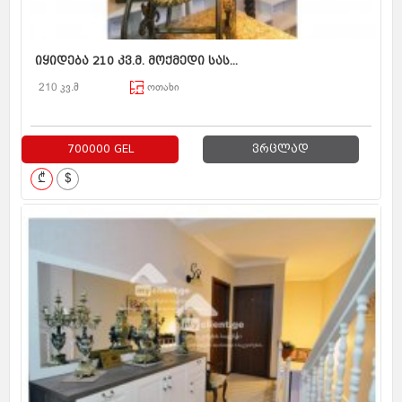
იყიდება 210 კვ.მ. მოქმედი სას...
210 კვ.მ
ოთახი
700000 GEL
ვრცლად
₾
$