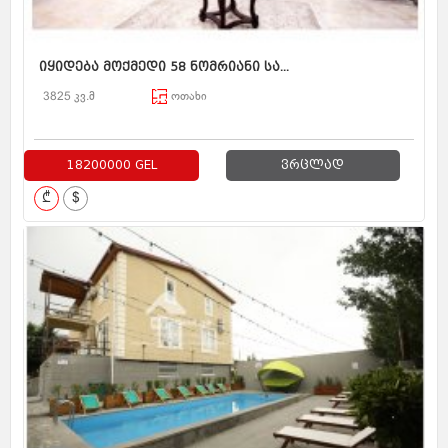
იყიდება მოქმედი 58 ნომრიანი სა...
3825 კვ.მ
ოთახი
18200000 GEL
ვრცლად
₾
$