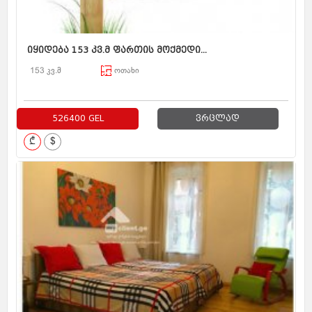
იყიდება 153 კვ.მ ფართის მოქმედი...
153 კვ.მ
ოთახი
526400 GEL
ვრცლად
₾
$