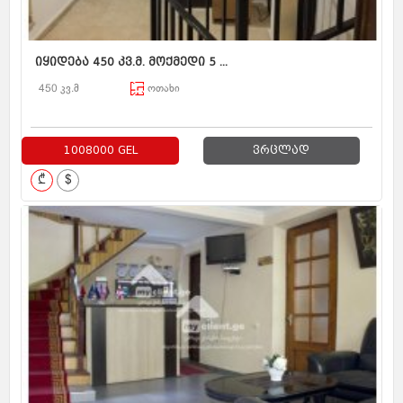
იყიდება 450 კვ.მ. მოქმედი 5 ...
450 კვ.მ
ოთახი
1008000 GEL
ვრცლად
₾
$