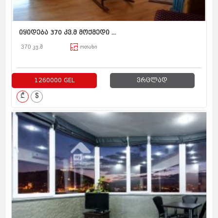
იყიდება 370 კვ.მ მოქმედი ...
370 კვ.მ
ოთახი
1260000 GEL
ვრცლად
₾
$