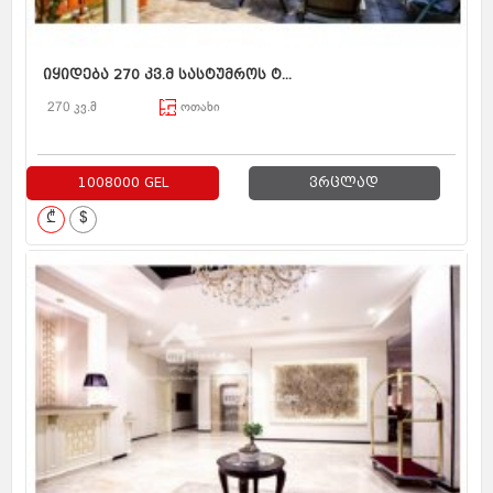
იყიდება 270 კვ.მ სასტუმროს ტ...
270 კვ.მ
ოთახი
1008000 GEL
ვრცლად
₾
$