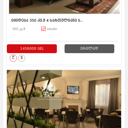
იყიდება 350 კვ.მ 4 სართულიანი ს...
350 კვ.მ
ოთახი
1456000 GEL
ვრცლად
₾
$