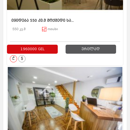
იყიდება 550 კვ.მ მოქმედი სა...
550 კვ.მ
ოთახი
1960000 GEL
ვრცლად
₾
$