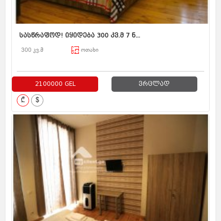
სასწრაფოდ! იყიდება 300 კვ.მ 7 ნ...
300 კვ.მ
ოთახი
2100000 GEL
ვრცლად
₾
$