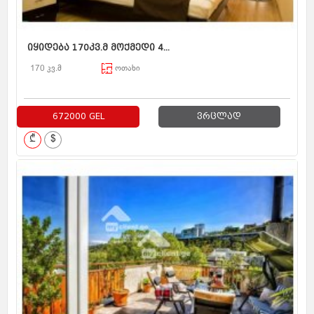
იყიდება 170კვ.მ მოქმედი 4...
170 კვ.მ
ოთახი
672000 GEL
ვრცლად
₾
$