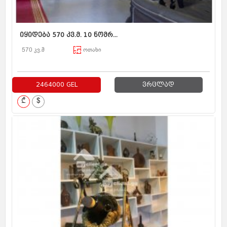
იყიდება 570 კვ.მ. 10 ნომრ...
570 კვ.მ
ოთახი
2464000 GEL
ვრცლად
₾
$