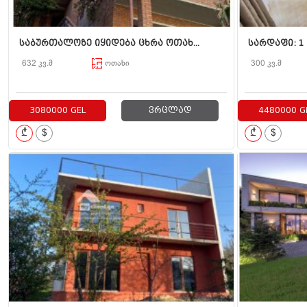
საბურთალოზე იყიდება ცხრა ოთახ...
სარდაფი: 1 
632 კვ.მ
ოთახი
300 კვ.მ
3080000 GEL
ვრცლად
4480000 G
₾
$
₾
$