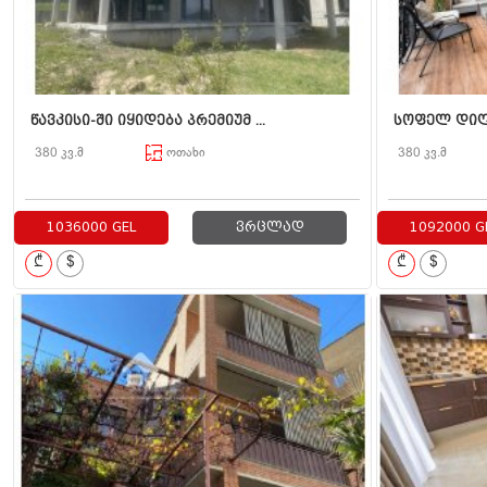
წავკისი-ში იყიდება პრემიუმ ...
სოფელ დიღო
380 კვ.მ
ოთახი
380 კვ.მ
1036000 GEL
ვრცლად
1092000 G
₾
$
₾
$