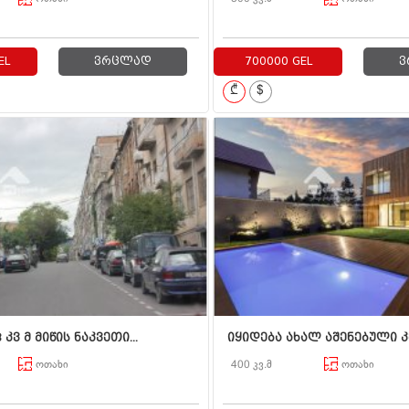
EL
ვრცლად
700000 GEL
ვ
₾
$
 კვ მ მიწის ნაკვეთი...
იყიდება ახალ აშენებული კე
ოთახი
400 კვ.მ
ოთახი