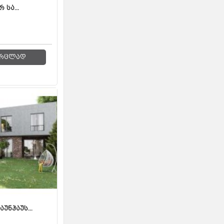
სა...
რცლად
უნჰაუს...