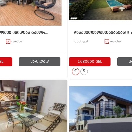
მში იყიდება გამორ...
#საუკეთესოშეთავაზება!!! #.
ოთახი
650 კვ.მ
ოთახი
EL
ვრცლად
1680000 GEL
ვ
₾
$