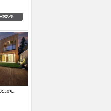
რცლად
რძო ს...