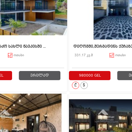
ძო სახლი წავკისში ...
დიღომში,შერმადინს ქუჩაზე 
ოთახი
331.17 კვ.მ
ოთახი
EL
ვრცლად
980000 GEL
ვ
₾
$