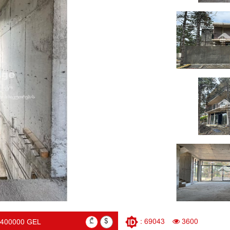
₾
$
: 69043
3600
1400000 GEL