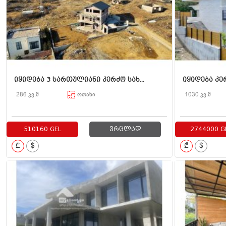
იყიდება 3 სართულიანი კერძო სახ...
იყიდება კერ
286 კვ.მ
ოთახი
1030 კვ.მ
510160 GEL
ვრცლად
2744000 G
₾
$
₾
$