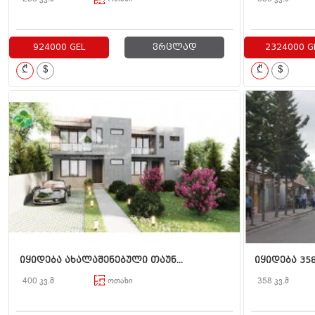
924000 GEL
ვრცლად
2324000 G
₾
$
₾
$
იყიდება ახალაშენებული თაუნ...
იყიდება 358
400 კვ.მ
ოთახი
358 კვ.მ