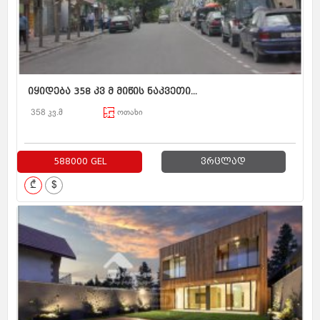
იყიდება 358 კვ მ მიწის ნაკვეთი...
358 კვ.მ
ოთახი
588000 GEL
ვრცლად
₾
$