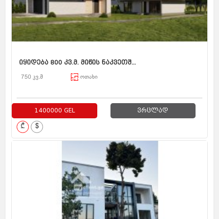
იყიდება 800 კვ.მ. მიწის ნაკვეთშ...
750 კვ.მ
ოთახი
1400000 GEL
ვრცლად
₾
$