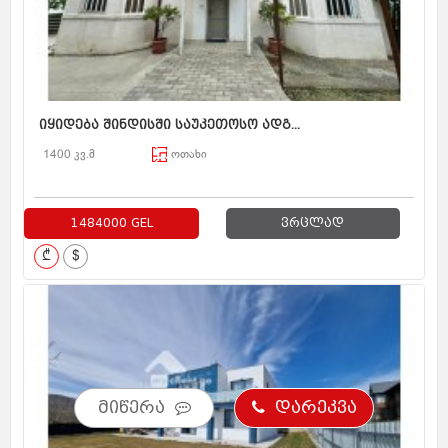
იყიდება შინდისში საუკეთოსო ადგ...
1400 კვ.მ
ოთახი
1484000 GEL
ვრცლად
₾
$
მიწერა
დარეკვა