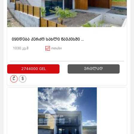
იყიდება კერძო სახლი წავკისში ...
1030 კვ.მ
ოთახი
2744000 GEL
ვრცლად
₾
$