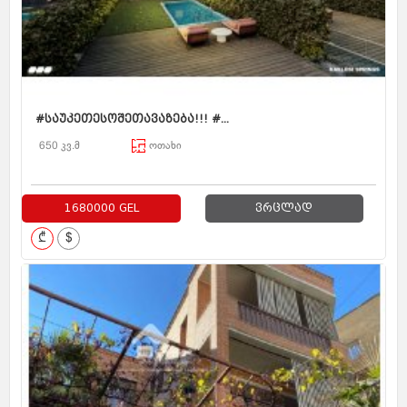
#საუკეთესოშეთავაზება!!! #...
650 კვ.მ
ოთახი
1680000 GEL
ვრცლად
₾
$