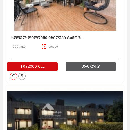
სოფელ დიღომში იყიდება გამორ...
380 კვ.მ
ოთახი
1092000 GEL
ვრცლად
₾
$