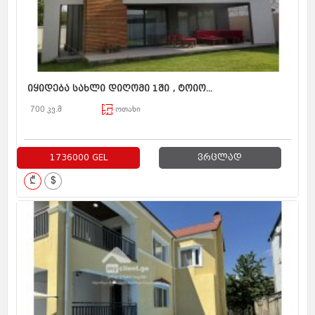
იყიდება სახლი დიღომი 1ში , ტოიო...
700 კვ.მ
ოთახი
1736000 GEL
ვრცლად
₾
$