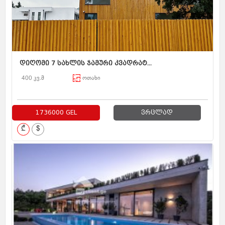
დიღომი 7 სახლის ჯამური კვადრატ...
400 კვ.მ
ოთახი
1736000 GEL
ვრცლად
₾
$