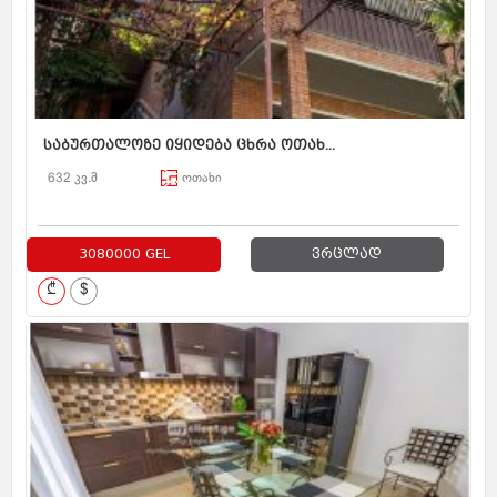
საბურთალოზე იყიდება ცხრა ოთახ...
632 კვ.მ
ოთახი
3080000 GEL
ვრცლად
₾
$