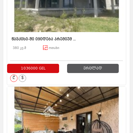
წავკისი-ში იყიდება პრემიუმ ...
380 კვ.მ
ოთახი
1036000 GEL
ვრცლად
₾
$