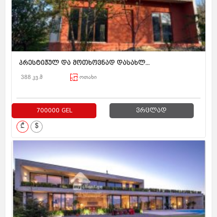
პრესტიჟულ და მოთხოვნად დასახლ...
388 კვ.მ
ოთახი
700000 GEL
ვრცლად
₾
$