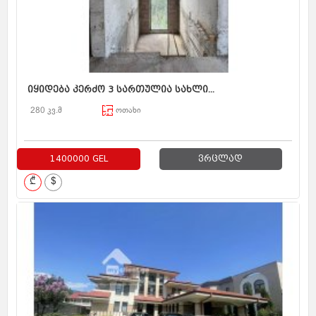
იყიდება კერძო 3 სართულია სახლი...
280 კვ.მ
ოთახი
1400000 GEL
ვრცლად
₾
$