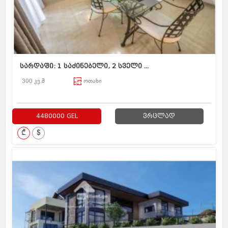
სარდაფი: 1 საძინებელი, 2 სველი ...
300 კვ.მ
ოთახი
4480000 GEL
ვრცლად
₾
$