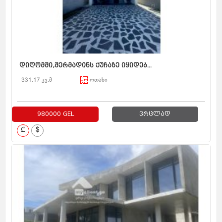
დიღომში,შერმადინს ქუჩაზე იყიდებ...
331.17 კვ.მ
ოთახი
980000 GEL
ვრცლად
₾
$