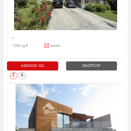
...
1000 კვ.მ
ოთახი
4480000 GEL
ვრცლად
₾
$