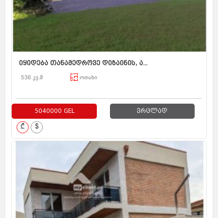
იყიდება თანამედროვე დიზაინის, ა...
536 კვ.მ
ოთახი
5040000 GEL
ვრცლად
₾
$