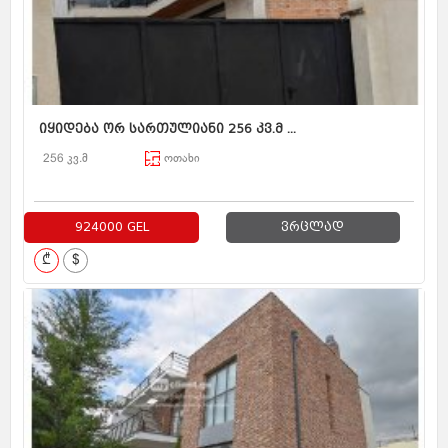
იყიდება ორ სართულიანი 256 კვ.მ ...
256 კვ.მ
ოთახი
924000 GEL
ვრცლად
₾
$