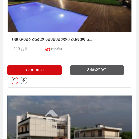
იყიდება ახალ აშენებული კერძო ს...
400 კვ.მ
ოთახი
1820000 GEL
ვრცლად
₾
$