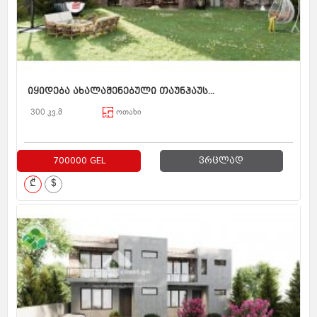
იყიდება ახალაშენებული თაუნჰაუს...
300 კვ.მ
ოთახი
700000 GEL
ვრცლად
₾
$