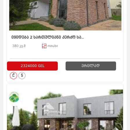
იყიდება 2 სართულიანი კერძო სა...
380 კვ.მ
ოთახი
2324000 GEL
ვრცლად
₾
$