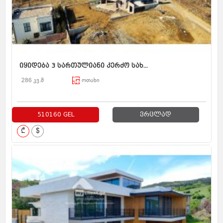
იყიდება 3 სართულიანი კერძო სახ...
286 კვ.მ
ოთახი
510160 GEL
ვრცლად
₾
$