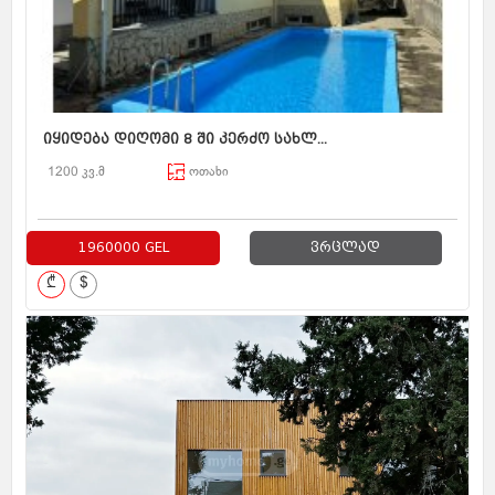
იყიდება დიღომი 8 ში კერძო სახლ...
1200 კვ.მ
ოთახი
1960000 GEL
ვრცლად
₾
$