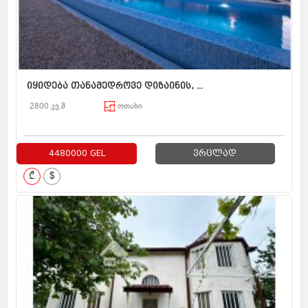
იყიდება თანამედროვე დიზაინის, ...
2800 კვ.მ
ოთახი
4480000 GEL
ვრცლად
₾
$