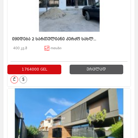
იყიდება 2 სართულიანი კერძო სახლ...
400 კვ.მ
ოთახი
1764000 GEL
ვრცლად
₾
$