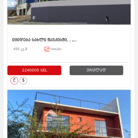
იყიდება სახლი წავკისში, , ,,...
495 კვ.მ
ოთახი
2240000 GEL
ვრცლად
₾
$