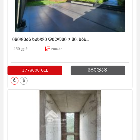
იყიდება სახლი დიღომი 7 ში. სახ...
450 კვ.მ
ოთახი
1778000 GEL
ვრცლად
₾
$