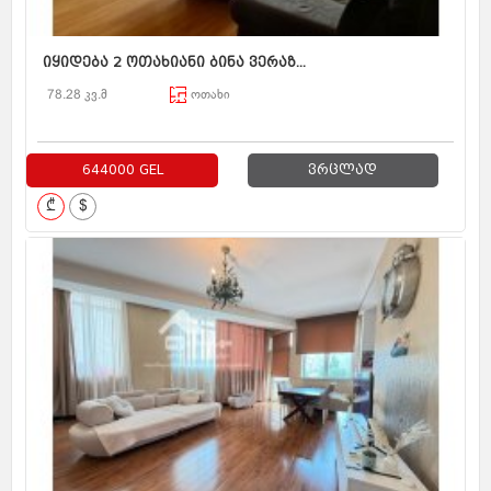
იყიდება 2 ოთახიანი ბინა ვერაზ...
78.28 კვ.მ
ოთახი
644000 GEL
ვრცლად
₾
$