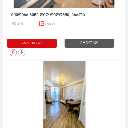
იყიდება ბინა დიდ დიღომში, ახალა...
60 კვ.მ
ოთახი
252000 GEL
ვრცლად
₾
$