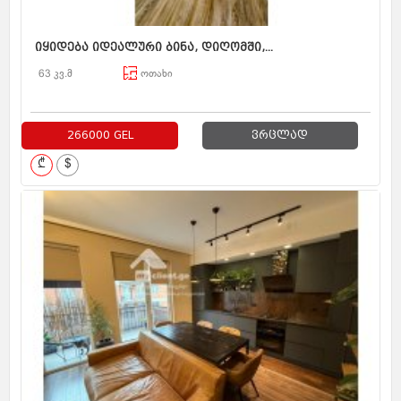
იყიდება იდეალური ბინა, დიღომში,...
63 კვ.მ
ოთახი
266000 GEL
ვრცლად
₾
$