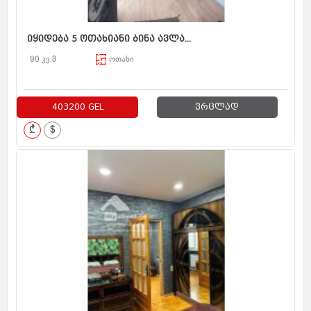
იყიდება 5 ოთახიანი ბინა ავლა...
90 კვ.მ
ოთახი
403200 GEL
ვრცლად
₾
$