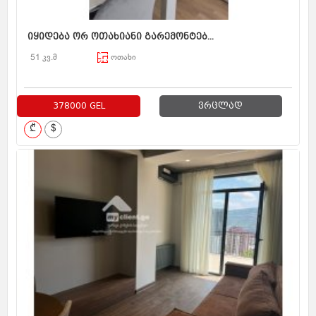
იყიდება ორ ოთახიანი გარემონტებ...
51 კვ.მ
ოთახი
378000 GEL
ვრცლად
₾
$