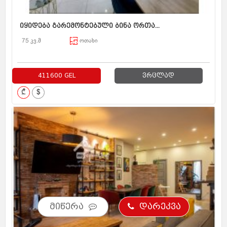
იყიდება გარემონტებული ბინა ორთა...
75 კვ.მ
ოთახი
411600 GEL
ვრცლად
₾
$
მიწერა
დარეკვა