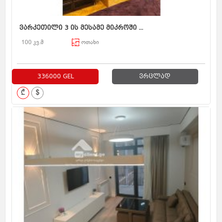
ვარკეთილი 3 ის მესამე მიკროში ...
100 კვ.მ
ოთახი
336000 GEL
ვრცლად
₾
$