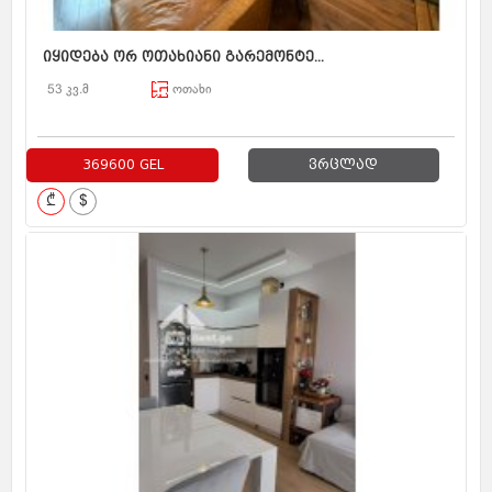
იყიდება ორ ოთახიანი გარემონტე...
53 კვ.მ
ოთახი
369600 GEL
ვრცლად
₾
$