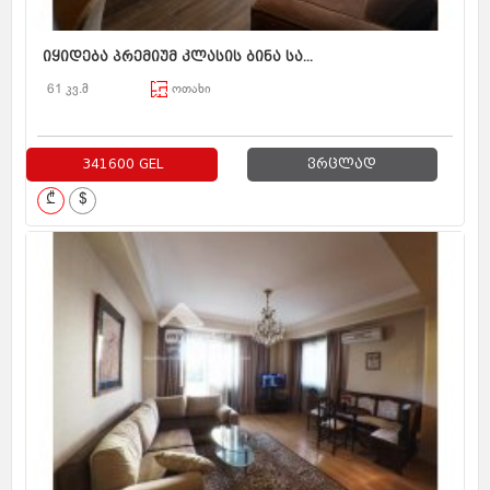
იყიდება პრემიუმ კლასის ბინა სა...
61 კვ.მ
ოთახი
341600 GEL
ვრცლად
₾
$