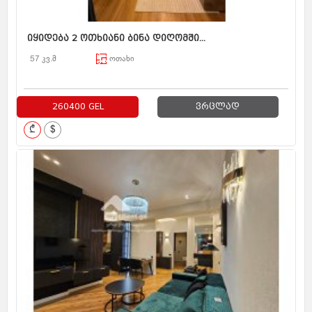
იყიდება 2 ოთხიანი ბინა დიღომში...
57 კვ.მ
ოთახი
260400 GEL
ვრცლად
₾
$