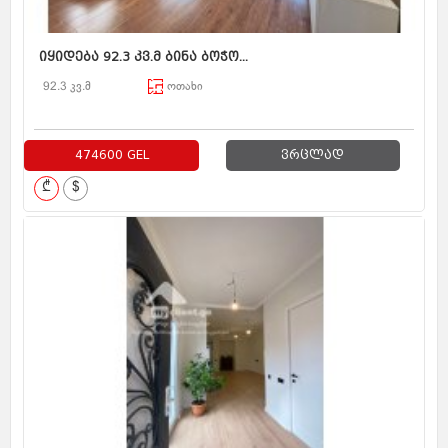
იყიდება 92.3 კვ.მ ბინა ბოჭო...
92.3 კვ.მ
ოთახი
474600 GEL
ვრცლად
₾
$