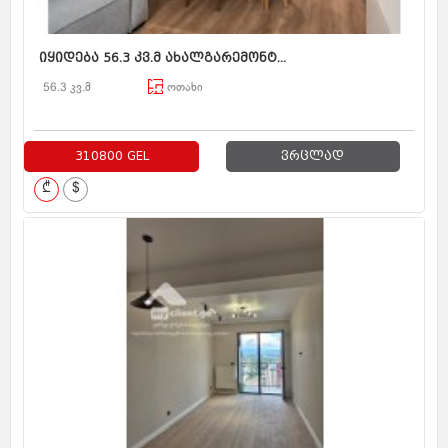
იყიდება 56.3 კვ.მ ახალგარემონტ...
56.3 კვ.მ
ოთახი
310800 GEL
ვრცლად
₾
$