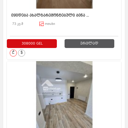
იყიდება ახალგარემონტებული ბინა ...
73 კვ.მ
ოთახი
308000 GEL
ვრცლად
₾
$