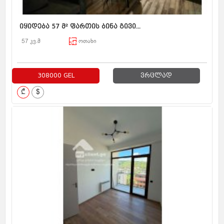
იყიდება 57 მ² ფართის ბინა გივი...
57 კვ.მ
ოთახი
308000 GEL
ვრცლად
₾
$