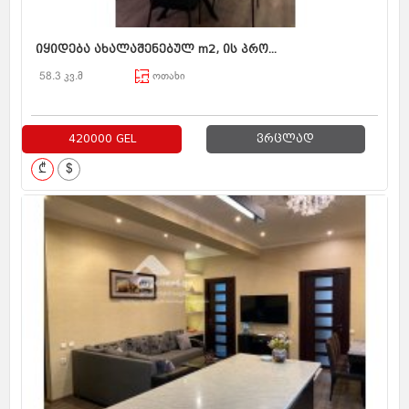
იყიდება ახალაშენებულ m2, ის პრო...
58.3 კვ.მ
ოთახი
420000 GEL
ვრცლად
₾
$