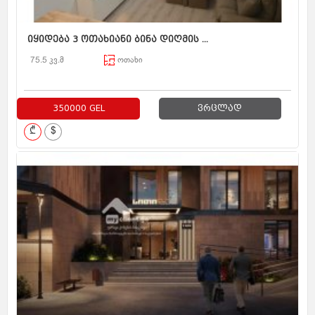
იყიდება 3 ოთახიანი ბინა დიღმის ...
75.5 კვ.მ
ოთახი
350000 GEL
ვრცლად
₾
$