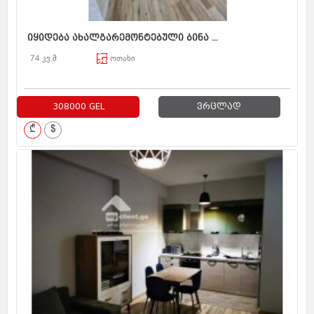
იყიდება ახალგარემონტებული ბინა ...
74 კვ.მ
ოთახი
308000 GEL
ვრცლად
₾
$