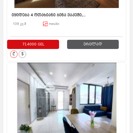
იყიდება 4 ოთახიანი ბინა ვაკეში,...
109 კვ.მ
ოთახი
714000 GEL
ვრცლად
₾
$