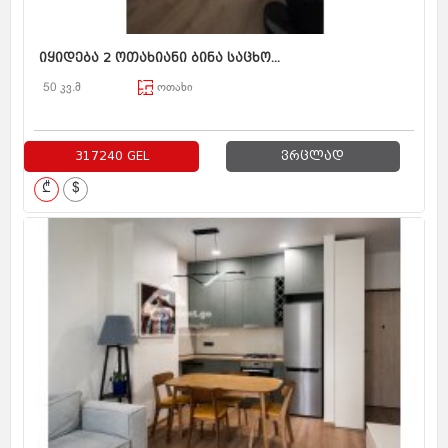
იყიდება 2 ოთახიანი ბინა საცხო...
50 კვ.მ
ოთახი
317240 GEL
ვრცლად
₾
$