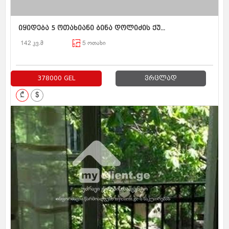
იყიდება 5 ოთახიანი ბინა დოლიძის ქუ...
142 კვ.მ
5 ოთახი
378000 GEL
ვრცლად
₾
$