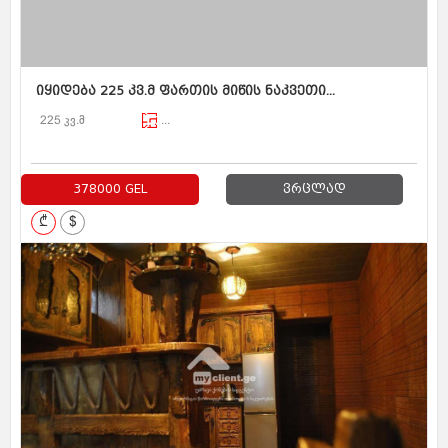
იყიდება 225 კვ.მ ფართის მიწის ნაკვეთი...
225 კვ.მ
...
378000 GEL
ვრცლად
₾
$