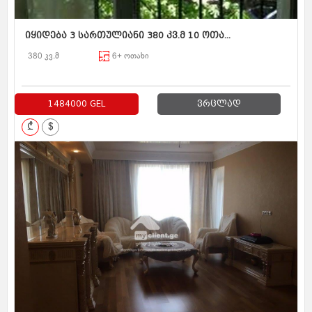
იყიდება 3 სართულიანი 380 კვ.მ 10 ოთა...
380 კვ.მ
6+ ოთახი
1484000 GEL
ვრცლად
₾
$