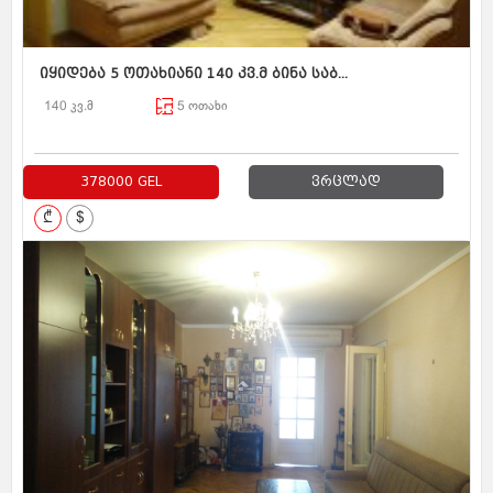
იყიდება 5 ოთახიანი 140 კვ.მ ბინა საბ...
140 კვ.მ
5 ოთახი
378000 GEL
ვრცლად
₾
$