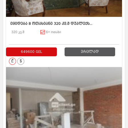
იყიდება 8 ოთახიანი 320 კვ.მ დუპლექს...
320 კვ.მ
6+ ოთახი
649600 GEL
ვრცლად
₾
$