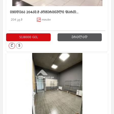
იყიდება 204კვ.მ კომერციული ფართ...
204 კვ.მ
ოთახი
518000 GEL
ვრცლად
₾
$