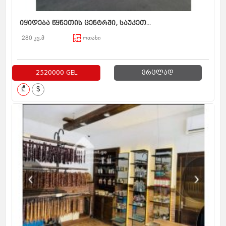
იყიდება წყნეთის ცენტრში, საუკეთ...
280 კვ.მ
ოთახი
2520000 GEL
ვრცლად
₾
$