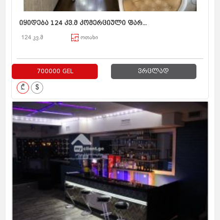
იყიდება 124 კვ.მ კომერციული ფარ...
124 კვ.მ
ოთახი
700000 GEL
ვრცლად
₾
$