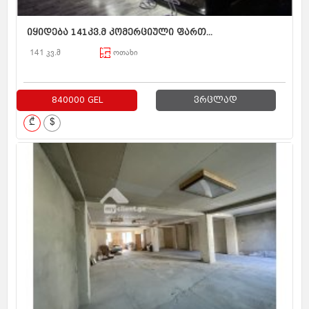
იყიდება 141კვ.მ კომერციული ფართ...
141 კვ.მ
ოთახი
840000 GEL
ვრცლად
₾
$