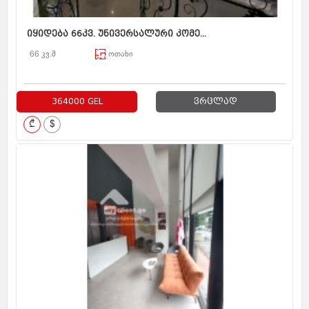
იყიდება 66კვ. უნივერსალური კომე...
66 კვ.მ
ოთახი
364000 GEL
ვრცლად
₾
$