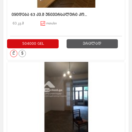
იყიდება 63 კვ.მ უნივერსალური კო...
63 კვ.მ
ოთახი
504000 GEL
ვრცლად
₾
$