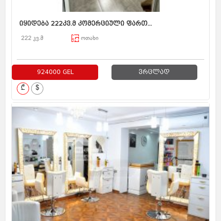
იყიდება 222კვ.მ კომერციული ფართ...
222 კვ.მ
ოთახი
924000 GEL
ვრცლად
₾
$