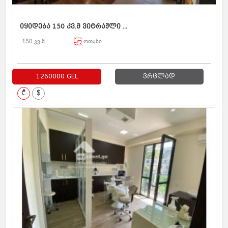
იყიდება 150 კვ.მ ვიტრაჟლი ...
150 კვ.მ
ოთახი
1260000 GEL
ვრცლად
₾
$