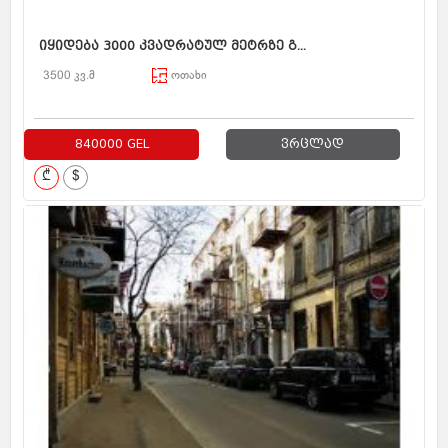
იყიდება 3000 კვადრატულ მეტრზე გ...
3500 კვ.მ
ოთახი
840000 GEL
ვრცლად
₾
$