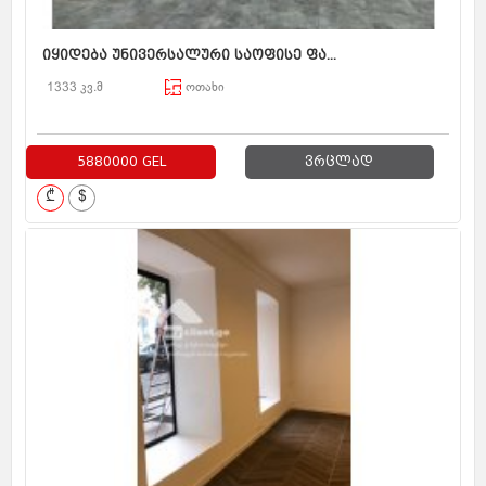
იყიდება უნივერსალური საოფისე ფა...
1333 კვ.მ
ოთახი
5880000 GEL
ვრცლად
₾
$