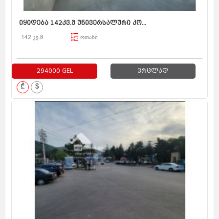
იყიდება 142კვ.მ უნივერსალური კო...
142 კვ.მ
ოთახი
294000 GEL
ვრცლად
₾
$