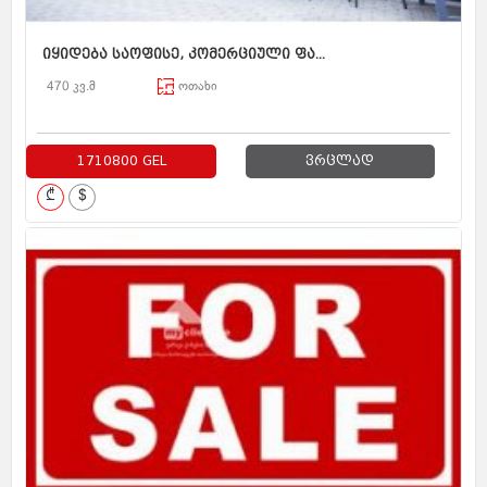
იყიდება საოფისე, კომერციული ფა...
470 კვ.მ
ოთახი
1710800 GEL
ვრცლად
₾
$