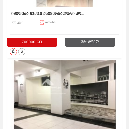
იყიდება 83კვ.მ უნივერსალური კო...
83 კვ.მ
ოთახი
700000 GEL
ვრცლად
₾
$