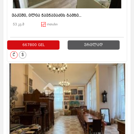
ვაკეში, ილია ჭავჭავაძის გამზი...
53 კვ.მ
ოთახი
667800 GEL
ვრცლად
₾
$