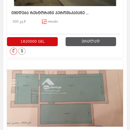
იყიდება რესტორანი პეროვსკაიაზე ...
300 კვ.მ
ოთახი
1820000 GEL
ვრცლად
₾
$