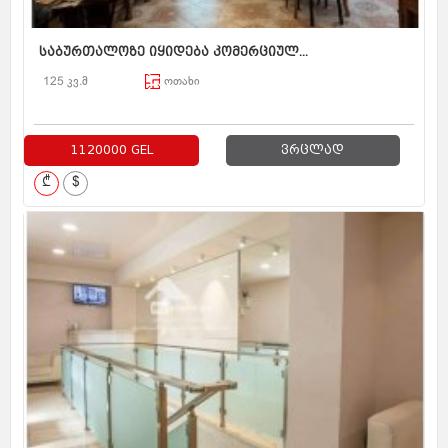
საბურთალოზე იყიდება კომერციულ...
125 კვ.მ
ოთახი
1120000 GEL
ვრცლად
₾
$