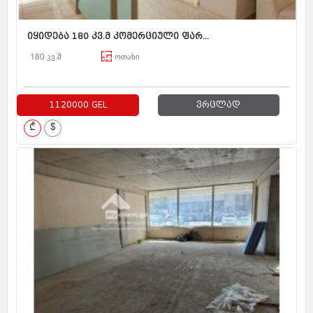
იყიდება 180 კვ.მ კომერციული ფარ...
180 კვ.მ
ოთახი
1120000 GEL
ვრცლად
₾
$