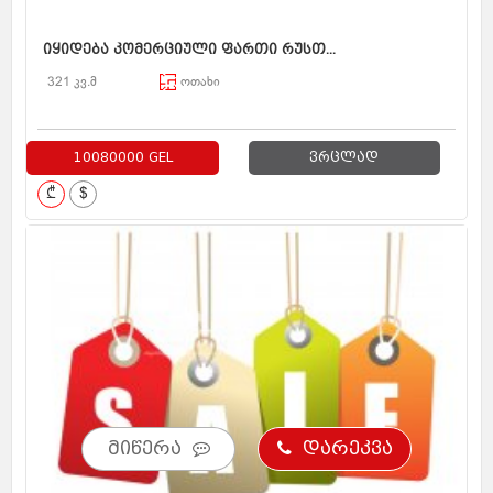
იყიდება კომერციული ფართი რუსთ...
321 კვ.მ
ოთახი
10080000 GEL
ვრცლად
₾
$
მიწერა
დარეკვა