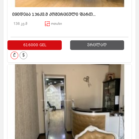
იყიდება 136კვ.მ კომერციული ფართ...
136 კვ.მ
ოთახი
616000 GEL
ვრცლად
₾
$