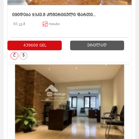
იყიდება 93კვ.მ კომერციული ფართი...
93 კვ.მ
ოთახი
439600 GEL
ვრცლად
₾
$