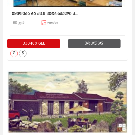
იყიდება 60 კვ.მ ვიტრაჟული კ...
60 კვ.მ
ოთახი
330400 GEL
ვრცლად
₾
$