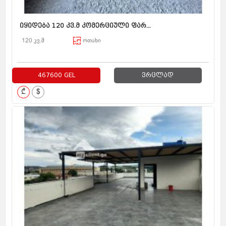
იყიდება 120 კვ.მ კომერციული ფარ...
120 კვ.მ
ოთახი
467600 GEL
ვრცლად
₾
$