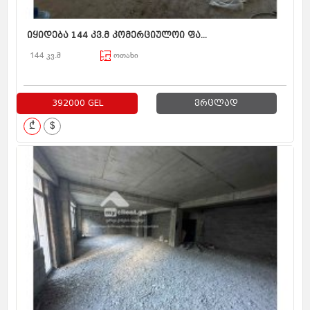
იყიდება 144 კვ.მ კომერციულოი ფა...
144 კვ.მ
ოთახი
392000 GEL
ვრცლად
₾
$