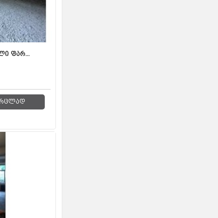
ი ფარ...
რცლად