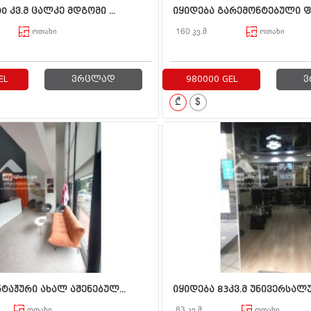
0 კვ.მ ცალკე მდგომი ...
იყიდება გარემონტებული ფა
ოთახი
160 კვ.მ
ოთახი
EL
ვრცლად
980000 GEL
ვ
₾
$
ნტაჟური ახალ აშენებულ...
იყიდება 83კვ.მ უნივერსალურ
ოთახი
83 კვ.მ
ოთახი