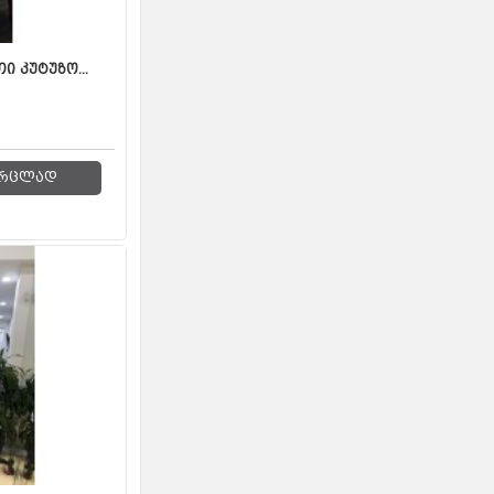
 კუტუზო...
რცლად