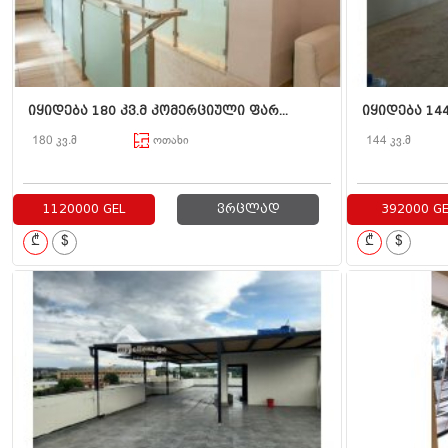
იყიდება 180 კვ.მ კომერციული ფარ...
იყიდება 144
180 კვ.მ
ოთახი
144 კვ.მ
1120000 GEL
ვრცლად
392000 GE
₾
$
₾
$