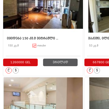
იყიდება 150 კვ.მ ვიტრაჟლი ...
ვაკეში, ილი
150 კვ.მ
ოთახი
53 კვ.მ
1260000 GEL
ვრცლად
667800 GE
₾
$
₾
$