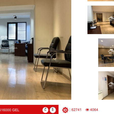
₾
$
: 62741
4064
616000 GEL