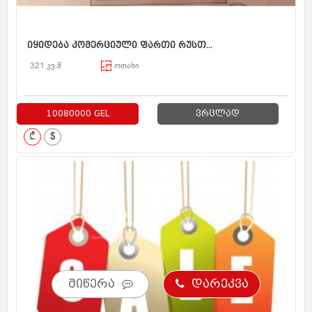
იყიდება კომერციული ფართი რუსთ...
321 კვ.მ
ოთახი
10080000 GEL
ვრცლად
₾
$
მიწერა
დარეკვა