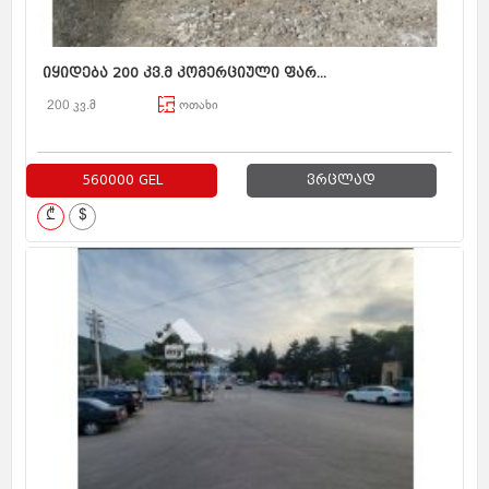
იყიდება 200 კვ.მ კომერციული ფარ...
200 კვ.მ
ოთახი
560000 GEL
ვრცლად
₾
$