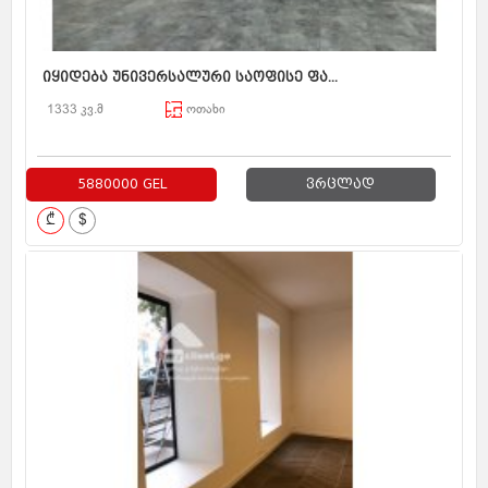
იყიდება უნივერსალური საოფისე ფა...
1333 კვ.მ
ოთახი
5880000 GEL
ვრცლად
₾
$