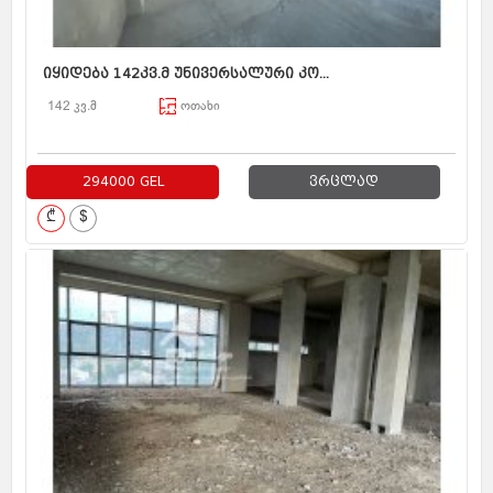
იყიდება 142კვ.მ უნივერსალური კო...
142 კვ.მ
ოთახი
294000 GEL
ვრცლად
₾
$