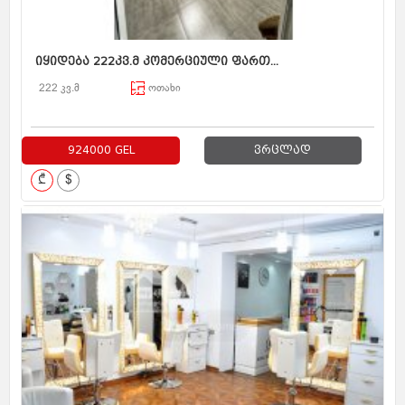
იყიდება 222კვ.მ კომერციული ფართ...
222 კვ.მ
ოთახი
924000 GEL
ვრცლად
₾
$