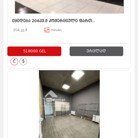
იყიდება 204კვ.მ კომერციული ფართ...
204 კვ.მ
ოთახი
518000 GEL
ვრცლად
₾
$