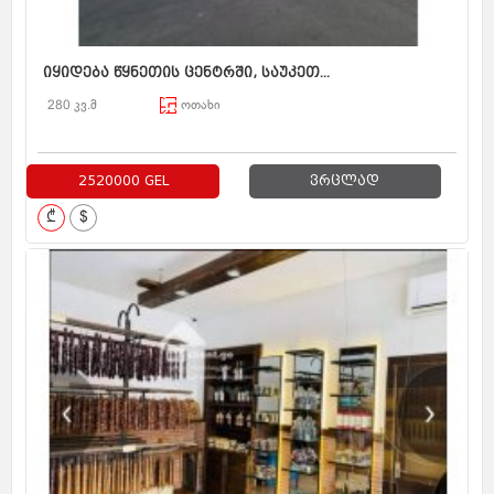
იყიდება წყნეთის ცენტრში, საუკეთ...
280 კვ.მ
ოთახი
2520000 GEL
ვრცლად
₾
$