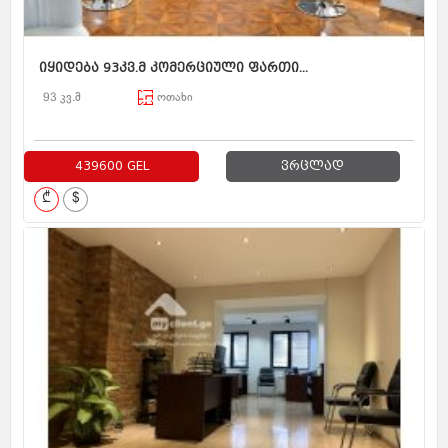
იყიდება 93კვ.მ კომერციული ფართი...
93 კვ.მ
ოთახი
439600 GEL
ვრცლად
₾
$