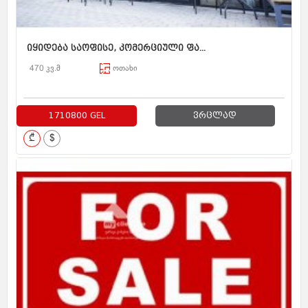
იყიდება საოფისე, კომერციული ფა...
470 კვ.მ
ოთახი
1710800 GEL
ვრცლად
₾
$