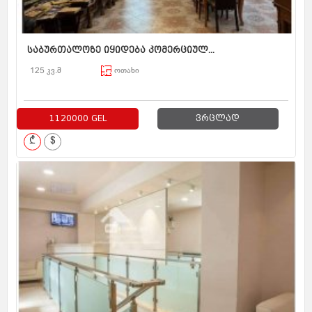
საბურთალოზე იყიდება კომერციულ...
125 კვ.მ
ოთახი
1120000 GEL
ვრცლად
₾
$