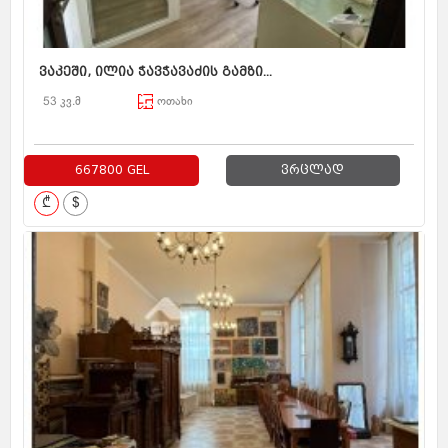
ვაკეში, ილია ჭავჭავაძის გამზი...
53 კვ.მ
ოთახი
667800 GEL
ვრცლად
₾
$