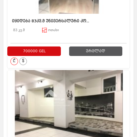
იყიდება 83კვ.მ უნივერსალური კო...
83 კვ.მ
ოთახი
700000 GEL
ვრცლად
₾
$