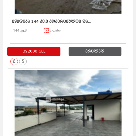
იყიდება 144 კვ.მ კომერციულოი ფა...
144 კვ.მ
ოთახი
392000 GEL
ვრცლად
₾
$