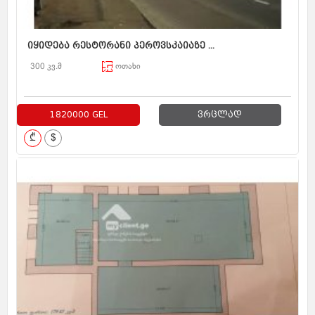
იყიდება რესტორანი პეროვსკაიაზე ...
300 კვ.მ
ოთახი
1820000 GEL
ვრცლად
₾
$