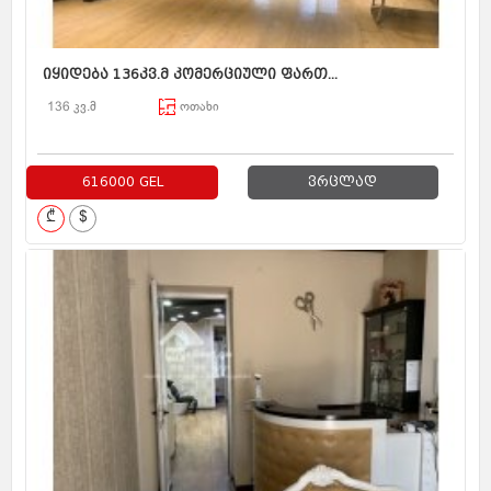
იყიდება 136კვ.მ კომერციული ფართ...
136 კვ.მ
ოთახი
616000 GEL
ვრცლად
₾
$