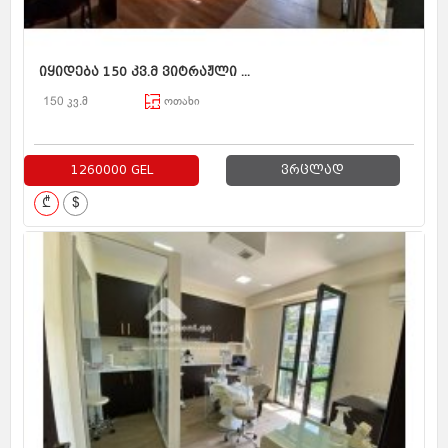
იყიდება 150 კვ.მ ვიტრაჟლი ...
150 კვ.მ
ოთახი
1260000 GEL
ვრცლად
₾
$