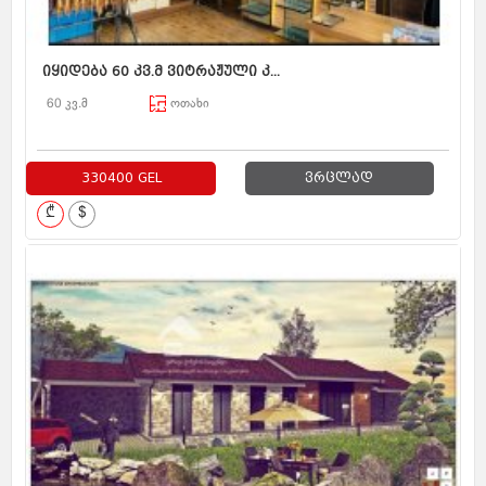
იყიდება 60 კვ.მ ვიტრაჟული კ...
60 კვ.მ
ოთახი
330400 GEL
ვრცლად
₾
$