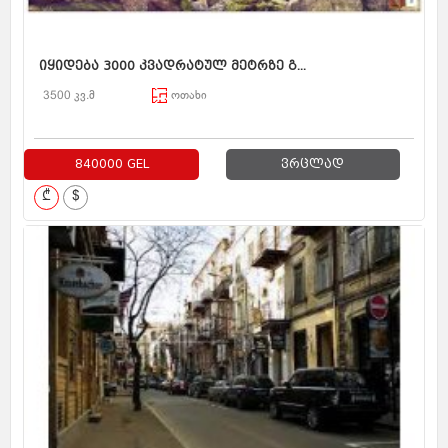
იყიდება 3000 კვადრატულ მეტრზე გ...
3500 კვ.მ
ოთახი
840000 GEL
ვრცლად
₾
$