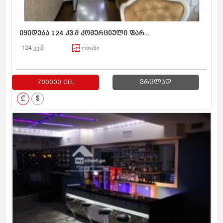
იყიდება 124 კვ.მ კომერციული ფარ...
124 კვ.მ
ოთახი
700000 GEL
ვრცლად
₾
$