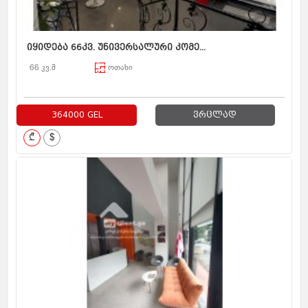
იყიდება 66კვ. უნივერსალური კომე...
66 კვ.მ
ოთახი
364000 GEL
ვრცლად
₾
$