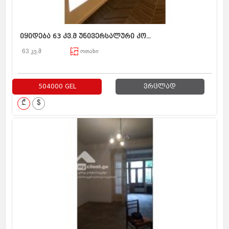
იყიდება 63 კვ.მ უნივერსალური კო...
63 კვ.მ
ოთახი
504000 GEL
ვრცლად
₾
$