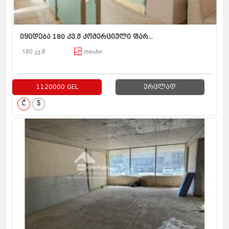
იყიდება 180 კვ.მ კომერციული ფარ...
180 კვ.მ
ოთახი
1120000 GEL
ვრცლად
₾
$