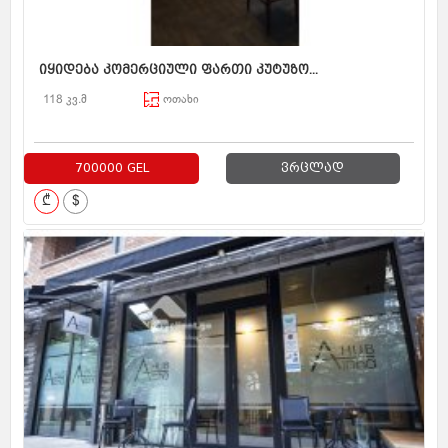
იყიდება კომერციული ფართი კუტუზო...
118 კვ.მ
ოთახი
700000 GEL
ვრცლად
₾
$