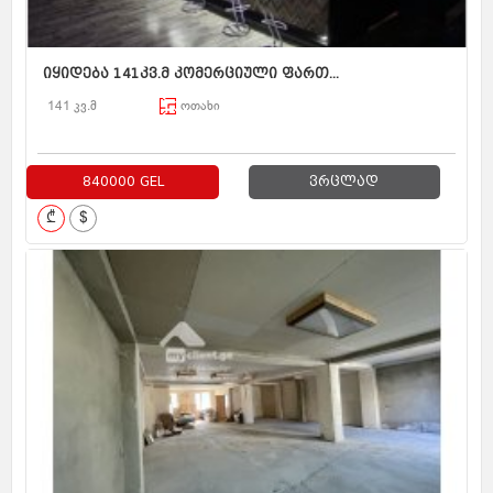
იყიდება 141კვ.მ კომერციული ფართ...
141 კვ.მ
ოთახი
840000 GEL
ვრცლად
₾
$