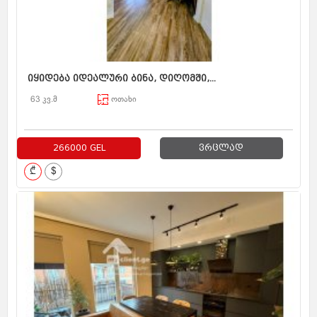
იყიდება იდეალური ბინა, დიღომში,...
63 კვ.მ
ოთახი
266000 GEL
ვრცლად
₾
$