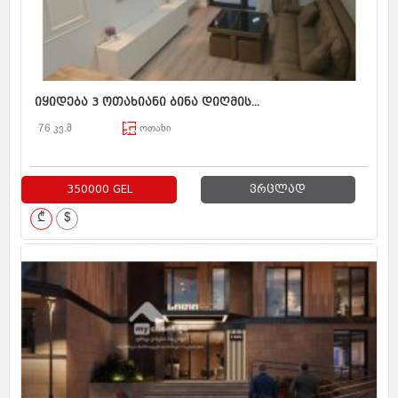
იყიდება 3 ოთახიანი ბინა დიღმის...
76 კვ.მ
ოთახი
350000 GEL
ვრცლად
₾
$