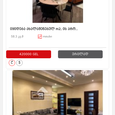
იყიდება ახალაშენებულ m2, ის პრო...
58.3 კვ.მ
ოთახი
420000 GEL
ვრცლად
₾
$