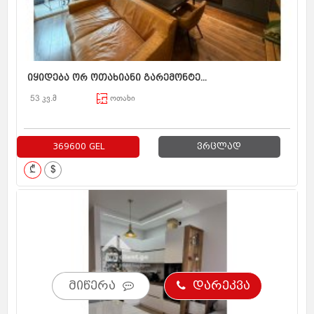
იყიდება ორ ოთახიანი გარემონტე...
53 კვ.მ
ოთახი
369600 GEL
ვრცლად
₾
$
მიწერა
დარეკვა