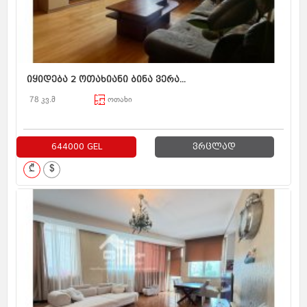
იყიდება 2 ოთახიანი ბინა ვერა...
78 კვ.მ
ოთახი
644000 GEL
ვრცლად
₾
$