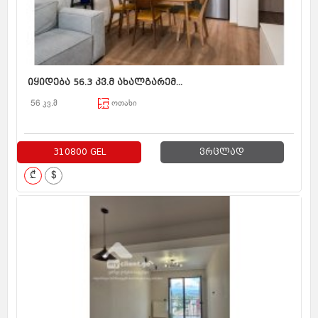
იყიდება 56.3 კვ.მ ახალგარემ...
56 კვ.მ
ოთახი
310800 GEL
ვრცლად
₾
$