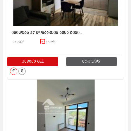
იყიდება 57 მ² ფართის ბინა გივი...
57 კვ.მ
ოთახი
308000 GEL
ვრცლად
₾
$