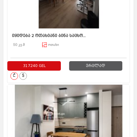
იყიდება 2 ოთახიანი ბინა საცხო...
50 კვ.მ
ოთახი
317240 GEL
ვრცლად
₾
$