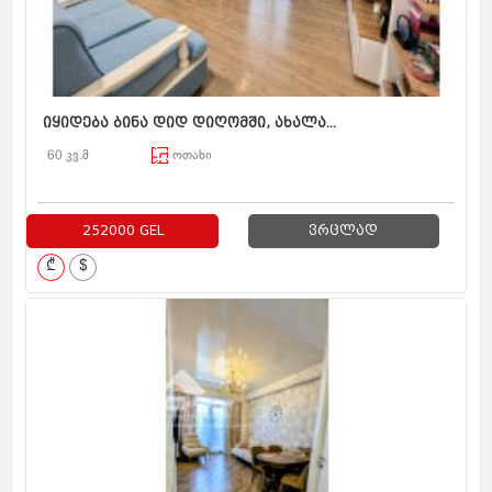
იყიდება ბინა დიდ დიღომში, ახალა...
60 კვ.მ
ოთახი
252000 GEL
ვრცლად
₾
$