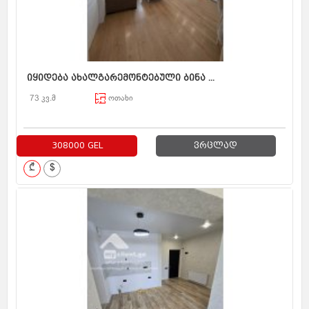
იყიდება ახალგარემონტებული ბინა ...
73 კვ.მ
ოთახი
308000 GEL
ვრცლად
₾
$