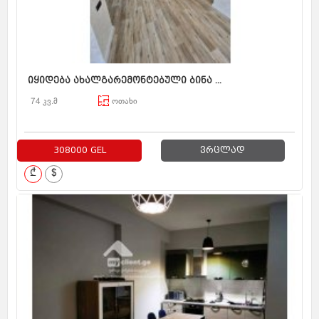
იყიდება ახალგარემონტებული ბინა ...
74 კვ.მ
ოთახი
308000 GEL
ვრცლად
₾
$