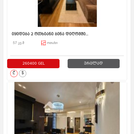
იყიდება 2 ოთხიანი ბინა დიღომში...
57 კვ.მ
ოთახი
260400 GEL
ვრცლად
₾
$