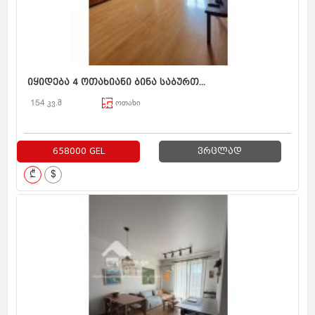
იყიდება 4 ოთახიანი ბინა საბურთ...
154 კვ.მ
ოთახი
658000 GEL
ვრცლად
₾
$