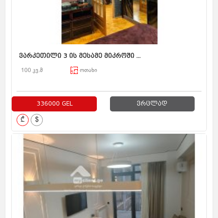
ვარკეთილი 3 ის მესამე მიკროში ...
100 კვ.მ
ოთახი
336000 GEL
ვრცლად
₾
$