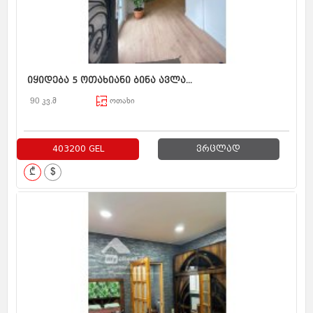
იყიდება 5 ოთახიანი ბინა ავლა...
90 კვ.მ
ოთახი
403200 GEL
ვრცლად
₾
$