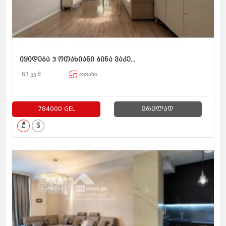
იყიდება 3 ოთახიანი ბინა ვაკე...
83 კვ.მ
ოთახი
784000 GEL
ვრცლად
₾
$