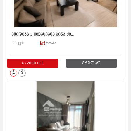
იყიდება 3 ოთახიანი ბინა ძვ...
90 კვ.მ
ოთახი
672000 GEL
ვრცლად
₾
$