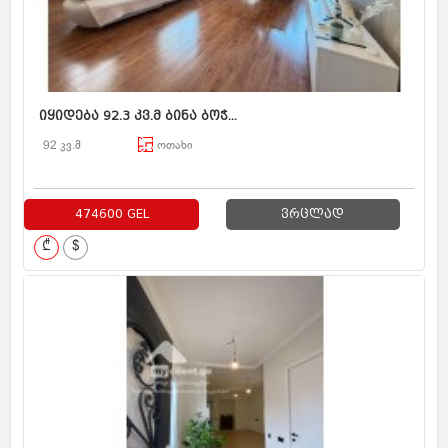
იყიდება 92.3 კვ.მ ბინა ბოჭ...
92 კვ.მ
ოთახი
474600 GEL
ვრცლად
₾
$