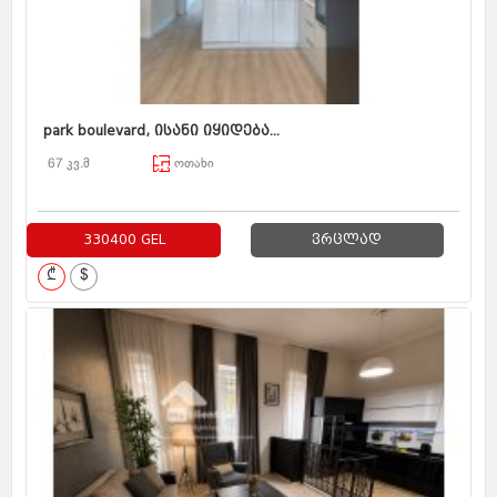
park boulevard, ისანი იყიდება...
67 კვ.მ
ოთახი
330400 GEL
ვრცლად
₾
$