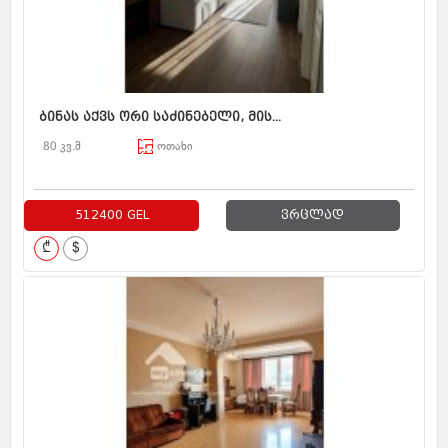
ბინას აქვს ორი საძინებელი, მის...
80 კვ.მ
ოთახი
512400 GEL
ვრცლად
₾
$