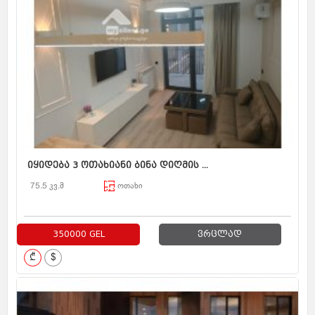
იყიდება 3 ოთახიანი ბინა დიღმის ...
75.5 კვ.მ
ოთახი
350000 GEL
ვრცლად
₾
$