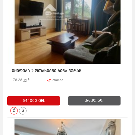
იყიდება 2 ოთახიანი ბინა ვერაზ...
78.28 კვ.მ
ოთახი
644000 GEL
ვრცლად
₾
$