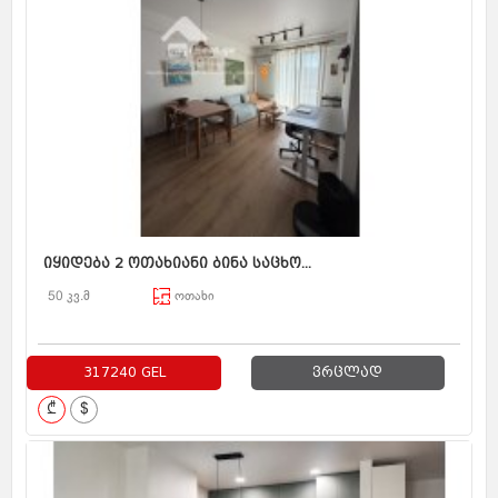
იყიდება 2 ოთახიანი ბინა საცხო...
50 კვ.მ
ოთახი
317240 GEL
ვრცლად
₾
$