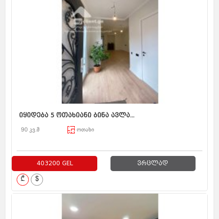
იყიდება 5 ოთახიანი ბინა ავლა...
90 კვ.მ
ოთახი
403200 GEL
ვრცლად
₾
$