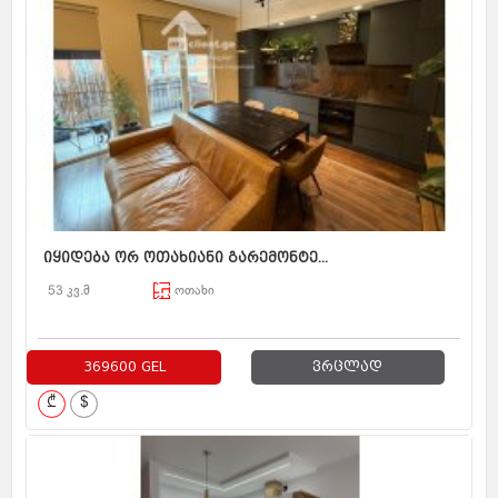
იყიდება ორ ოთახიანი გარემონტე...
53 კვ.მ
ოთახი
369600 GEL
ვრცლად
₾
$