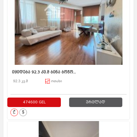
იყიდება 92.3 კვ.მ ბინა ბოჭო...
92.3 კვ.მ
ოთახი
474600 GEL
ვრცლად
₾
$