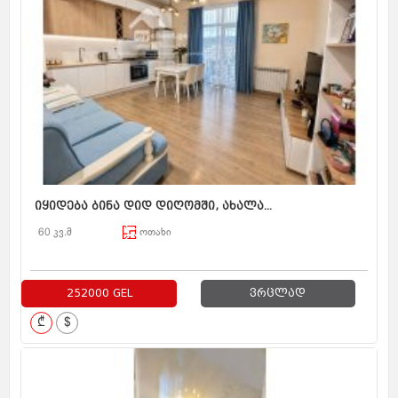
იყიდება ბინა დიდ დიღომში, ახალა...
60 კვ.მ
ოთახი
252000 GEL
ვრცლად
₾
$