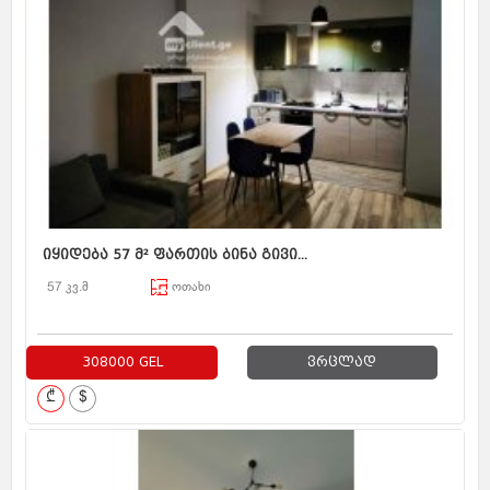
იყიდება 57 მ² ფართის ბინა გივი...
57 კვ.მ
ოთახი
308000 GEL
ვრცლად
₾
$