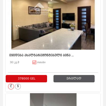
იყიდება ახალგარემონტებული ბინა ...
90 კვ.მ
ოთახი
378000 GEL
ვრცლად
₾
$