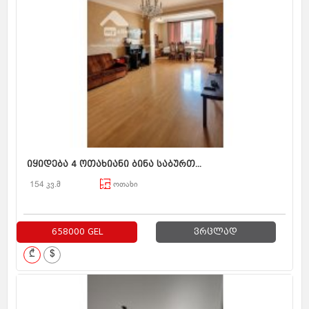
იყიდება 4 ოთახიანი ბინა საბურთ...
154 კვ.მ
ოთახი
658000 GEL
ვრცლად
₾
$