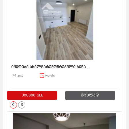
იყიდება ახალგარემონტებული ბინა ...
74 კვ.მ
ოთახი
308000 GEL
ვრცლად
₾
$