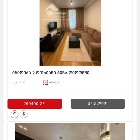
იყიდება 2 ოთხიანი ბინა დიღომში...
57 კვ.მ
ოთახი
260400 GEL
ვრცლად
₾
$