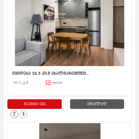
იყიდება 56.3 კვ.მ ახალგარემონტ...
56.3 კვ.მ
ოთახი
310800 GEL
ვრცლად
₾
$