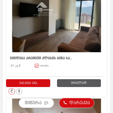
იყიდება პრემიუმ კლასის ბინა სა...
61 კვ.მ
ოთახი
341600 GEL
ვრცლად
₾
$
მიწერა
დარეკვა