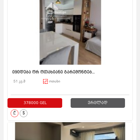
იყიდება ორ ოთახიანი გარემონტებ...
51 კვ.მ
ოთახი
378000 GEL
ვრცლად
₾
$