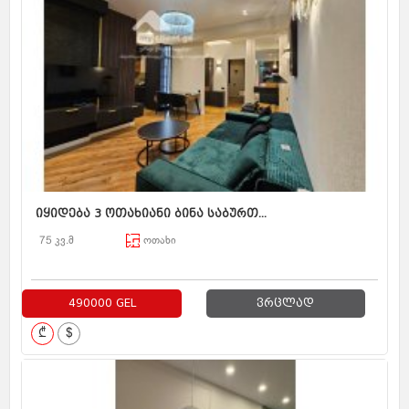
იყიდება 3 ოთახიანი ბინა საბურთ...
75 კვ.მ
ოთახი
490000 GEL
ვრცლად
₾
$