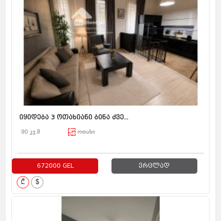
იყიდება 3 ოთახიანი ბინა ძვე...
90 კვ.მ
ოთახი
672000 GEL
ვრცლად
₾
$