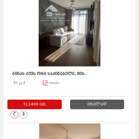
ბინას აქვს ორი საძინებელი, მის...
80 კვ.მ
ოთახი
512400 GEL
ვრცლად
₾
$