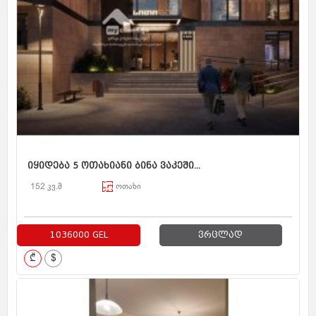
იყიდება 5 ოთახიანი ბინა ვაკეში...
152 კვ.მ
ოთახი
1036000 GEL
ვრცლად
₾
$