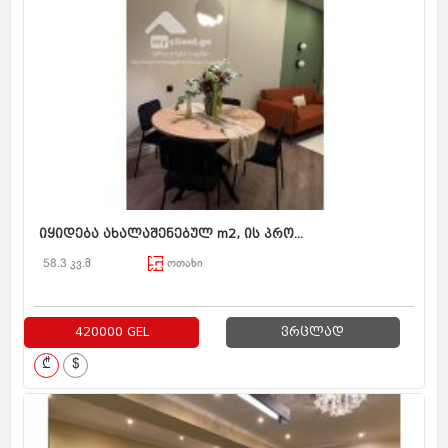
იყიდება ახალაშენებულ m2, ის პრო...
58.3 კვ.მ
ოთახი
420000 GEL
ვრცლად
₾
$