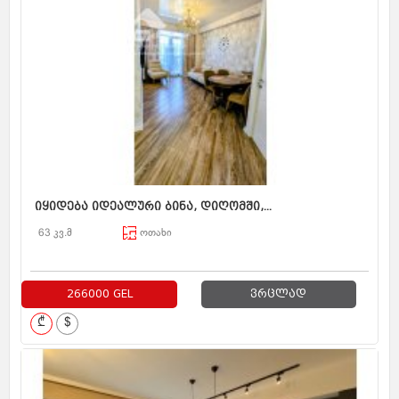
იყიდება იდეალური ბინა, დიღომში,...
63 კვ.მ
ოთახი
266000 GEL
ვრცლად
₾
$