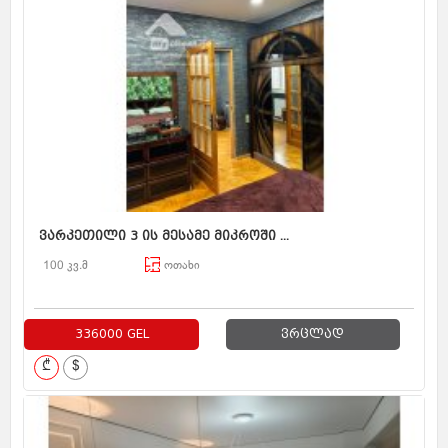
ვარკეთილი 3 ის მესამე მიკროში ...
100 კვ.მ
ოთახი
336000 GEL
ვრცლად
₾
$