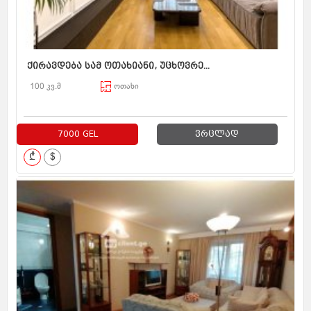
ქირავდება სამ ოთახიანი, უცხოვრე...
100 კვ.მ
ოთახი
7000 GEL
ვრცლად
₾
$