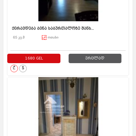
ქირავდება ბინა საბურთალოზე შანხ...
65 კვ.მ
ოთახი
1680 GEL
ვრცლად
₾
$