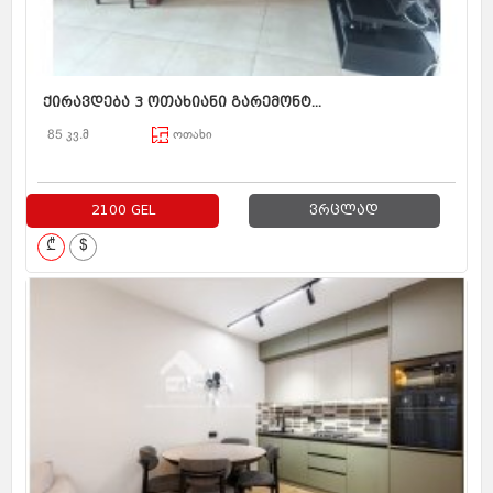
ქირავდება 3 ოთახიანი გარემონტ...
85 კვ.მ
ოთახი
2100 GEL
ვრცლად
₾
$