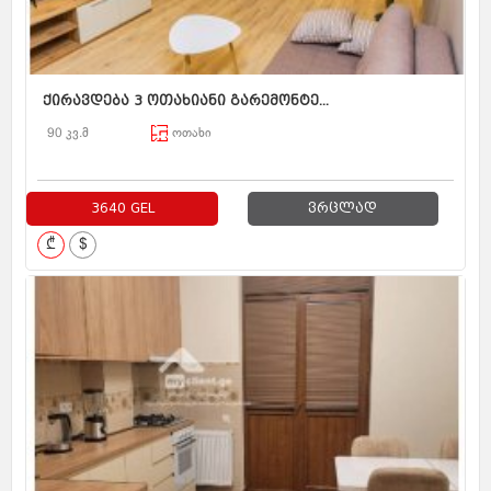
ქირავდება 3 ოთახიანი გარემონტე...
90 კვ.მ
ოთახი
3640 GEL
ვრცლად
₾
$