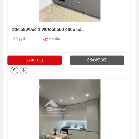
ქირავდება 3 ოთახიანი ბინა სა...
85 კვ.მ
ოთახი
2240 GEL
ვრცლად
₾
$