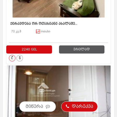
ქირავდება ორ ოთახიანი ახალაშე...
70 კვ.მ
ოთახი
2240 GEL
ვრცლად
₾
$
მიწერა
დარეკვა