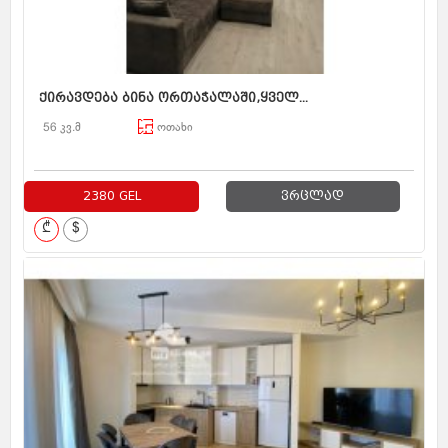
ქირავდება ბინა ორთაჭალაში,ყველ...
56 კვ.მ
ოთახი
2380 GEL
ვრცლად
₾
$