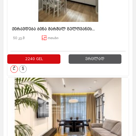
ქირავდება ბინა მარშალ გელოვანის...
50 კვ.მ
ოთახი
2240 GEL
ვრცლად
₾
$