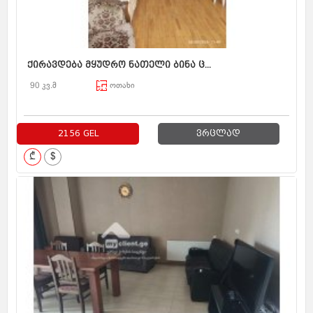
ქირავდება მყუდრო ნათელი ბინა ც...
90 კვ.მ
ოთახი
2156 GEL
ვრცლად
₾
$