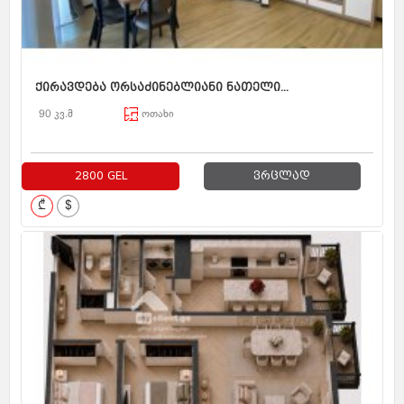
ქირავდება ორსაძინებლიანი ნათელი...
90 კვ.მ
ოთახი
2800 GEL
ვრცლად
₾
$