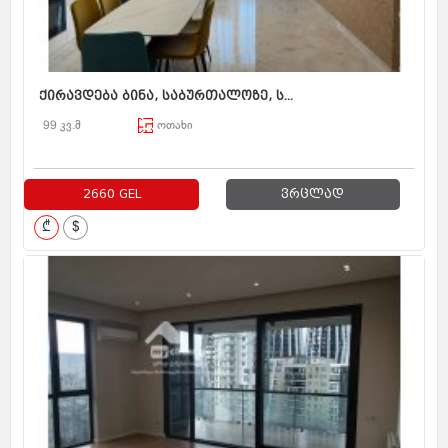
ქირავდება ბინა, საბურთალოზე, ს...
99 კვ.მ
ოთახი
2660 GEL
ვრცლად
₾
$