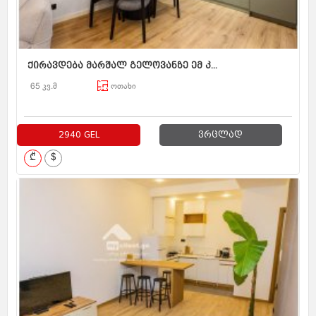
ქირავდება მარშალ გელოვანზე ემ კ...
65 კვ.მ
ოთახი
2940 GEL
ვრცლად
₾
$