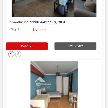
ქირავდება აქსის პალასი 2, 78 მ...
78 კვ.მ
ოთახი
3500 GEL
ვრცლად
₾
$