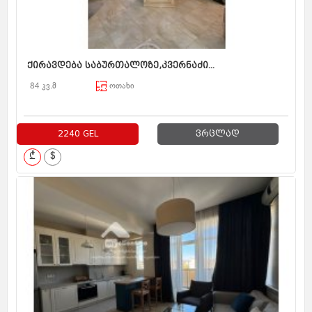
ქირავდება საბურთალოზე,კვერნაძი...
84 კვ.მ
ოთახი
2240 GEL
ვრცლად
₾
$