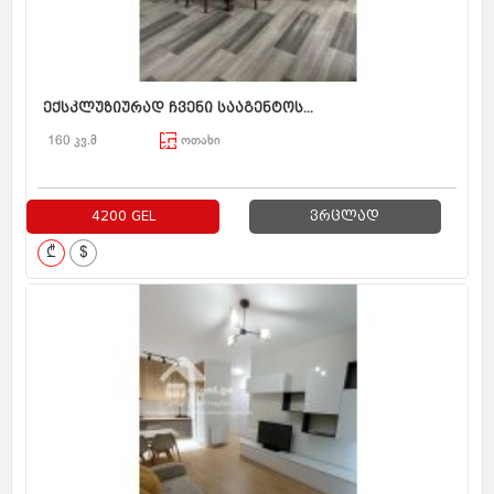
ექსკლუზიურად ჩვენი სააგენტოს...
160 კვ.მ
ოთახი
4200 GEL
ვრცლად
₾
$