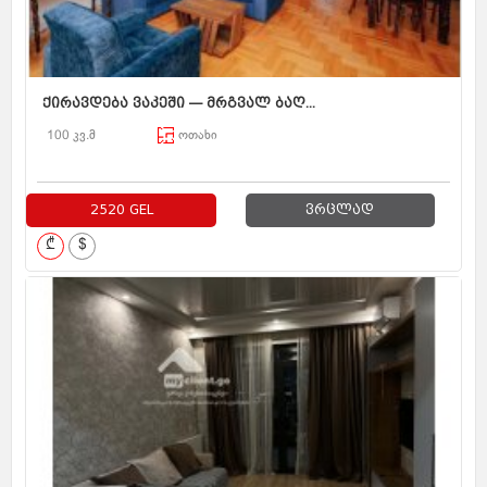
ქირავდება ვაკეში — მრგვალ ბაღ...
100 კვ.მ
ოთახი
2520 GEL
ვრცლად
₾
$