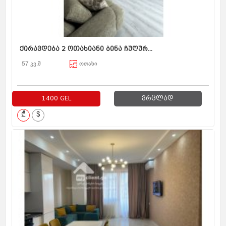
ქირავდება 2 ოთახიანი ბინა ჩუღურ...
57 კვ.მ
ოთახი
1400 GEL
ვრცლად
₾
$