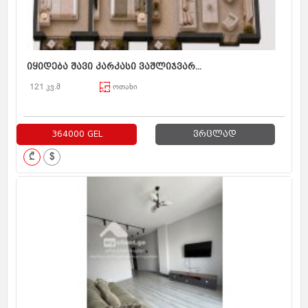
იყიდება შავი კარკასი ვაშლიჯვარ...
121 კვ.მ
ოთახი
364000 GEL
ვრცლად
₾
$