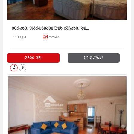
ვერაზე, თარხნიშვილის ქუჩაზე, ფი...
110 კვ.მ
ოთახი
2800 GEL
ვრცლად
₾
$