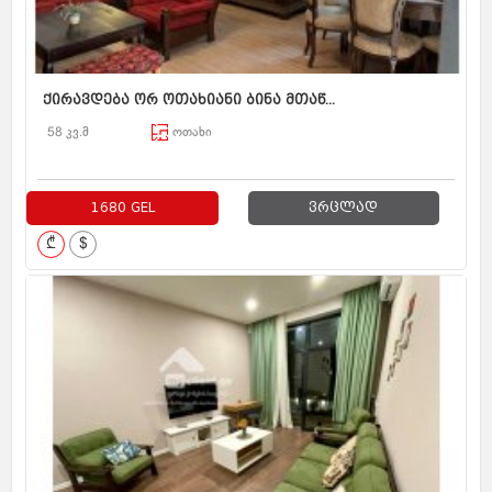
ქირავდება ორ ოთახიანი ბინა მთაწ...
58 კვ.მ
ოთახი
1680 GEL
ვრცლად
₾
$