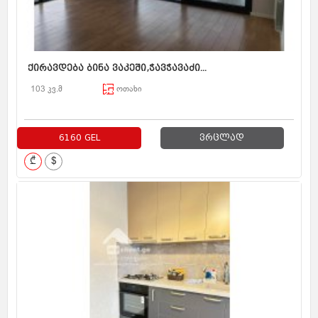
ქირავდება ბინა ვაკეში,ჭავჭავაძი...
103 კვ.მ
ოთახი
6160 GEL
ვრცლად
₾
$