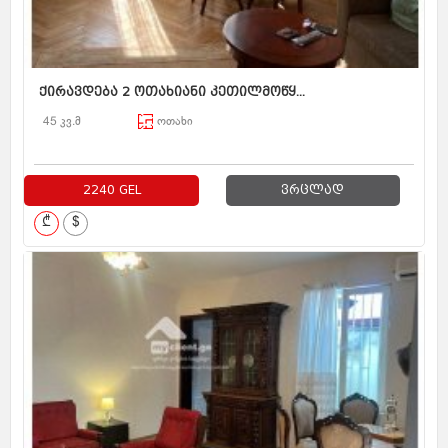
ქირავდება 2 ოთახიანი კეთილმოწყ...
45 კვ.მ
ოთახი
2240 GEL
ვრცლად
₾
$