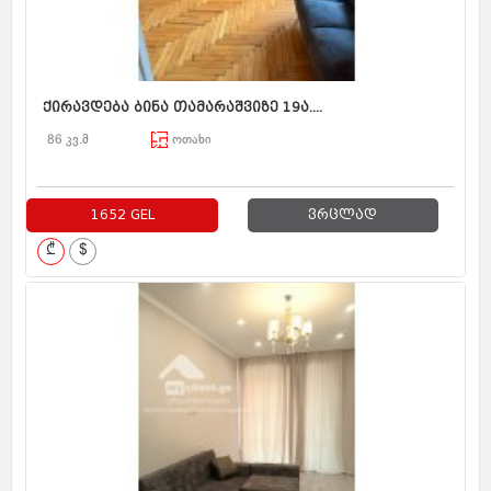
ქირავდება ბინა თამარაშვიზე 19ა....
86 კვ.მ
ოთახი
1652 GEL
ვრცლად
₾
$