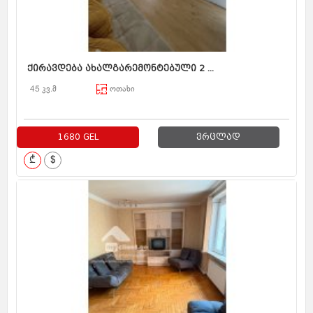
ქირავდება ახალგარემონტებული 2 ...
45 კვ.მ
ოთახი
1680 GEL
ვრცლად
₾
$