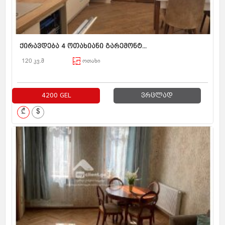
ქირავდება 4 ოთახიანი გარემონტ...
120 კვ.მ
ოთახი
4200 GEL
ვრცლად
₾
$