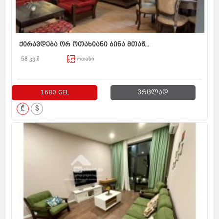
ქირავდება ორ ოთახიანი ბინა მთაწ...
58 კვ.მ
ოთახი
1680 GEL
ვრცლად
₾
$