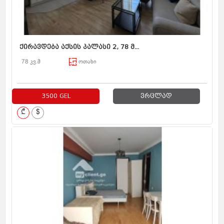
ქირავდება აქსის პალასი 2, 78 მ...
78 კვ.მ
ოთახი
3500 GEL
ვრცლად
₾
$