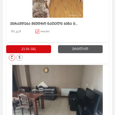
ქირავდება მყუდრო ნათელი ბინა ც...
90 კვ.მ
ოთახი
2156 GEL
ვრცლად
₾
$