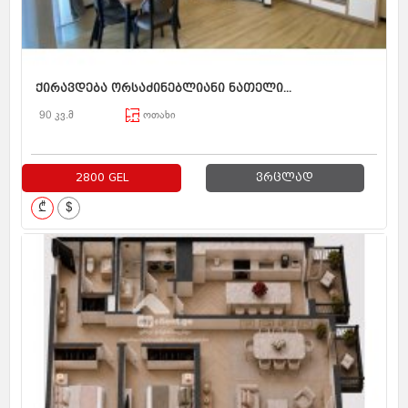
ქირავდება ორსაძინებლიანი ნათელი...
90 კვ.მ
ოთახი
2800 GEL
ვრცლად
₾
$