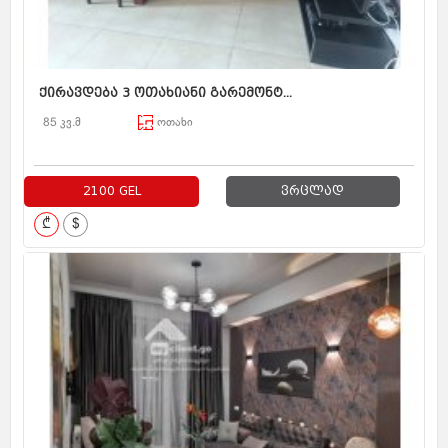
ქირავდება 3 ოთახიანი გარემონტ...
85 კვ.მ
ოთახი
2100 GEL
ვრცლად
₾
$