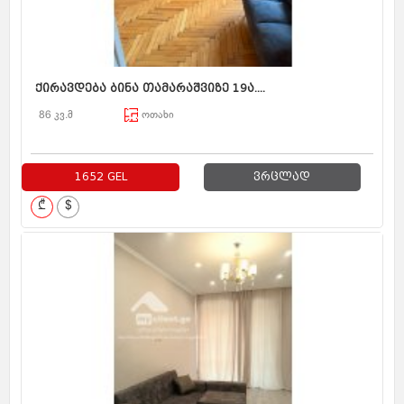
ქირავდება ბინა თამარაშვიზე 19ა....
86 კვ.მ
ოთახი
1652 GEL
ვრცლად
₾
$