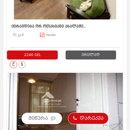
ქირავდება ორ ოთახიანი ახალაშე...
70 კვ.მ
ოთახი
2240 GEL
ვრცლად
₾
$
მიწერა
დარეკვა