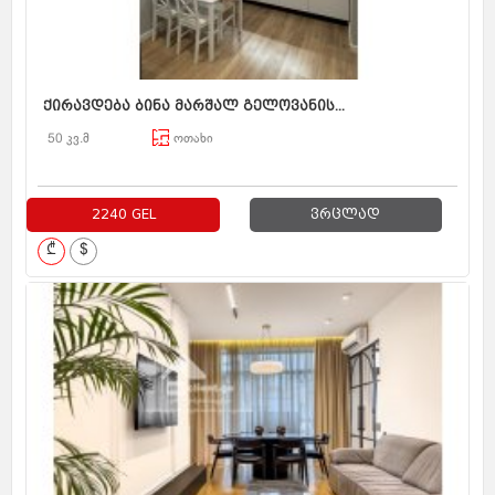
ქირავდება ბინა მარშალ გელოვანის...
50 კვ.მ
ოთახი
2240 GEL
ვრცლად
₾
$