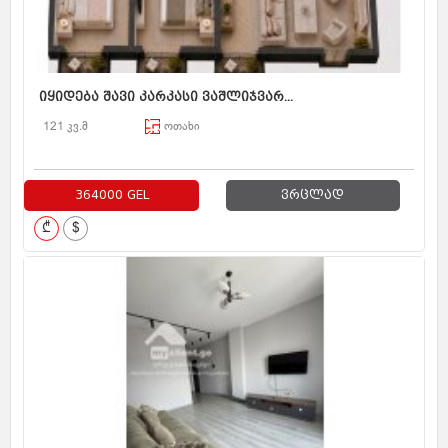
იყიდება შავი კარკასი ვაშლიჯვარ...
121 კვ.მ
ოთახი
364000 GEL
ვრცლად
₾
$