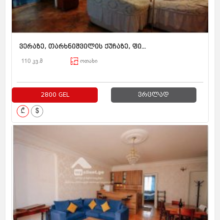
ვერაზე, თარხნიშვილის ქუჩაზე, ფი...
110 კვ.მ
ოთახი
2800 GEL
ვრცლად
₾
$