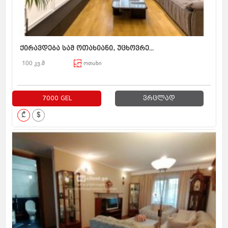
ქირავდება სამ ოთახიანი, უცხოვრე...
100 კვ.მ
ოთახი
7000 GEL
ვრცლად
₾
$