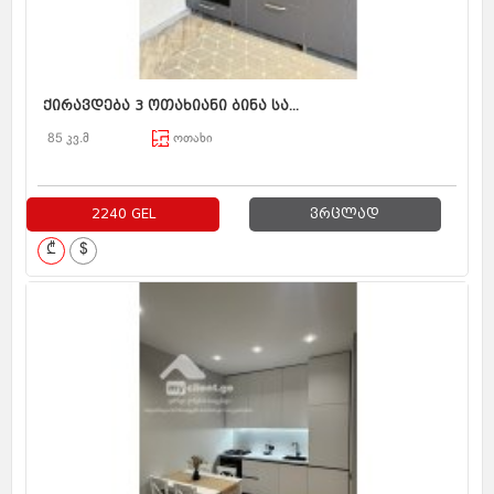
ქირავდება 3 ოთახიანი ბინა სა...
85 კვ.მ
ოთახი
2240 GEL
ვრცლად
₾
$