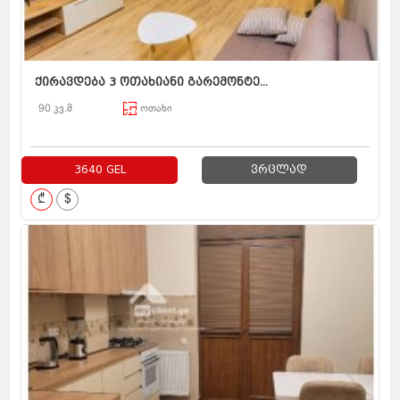
ქირავდება 3 ოთახიანი გარემონტე...
90 კვ.მ
ოთახი
3640 GEL
ვრცლად
₾
$