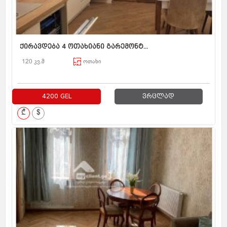
ქირავდება 4 ოთახიანი გარემონტ...
120 კვ.მ
ოთახი
4200 GEL
ვრცლად
₾
$