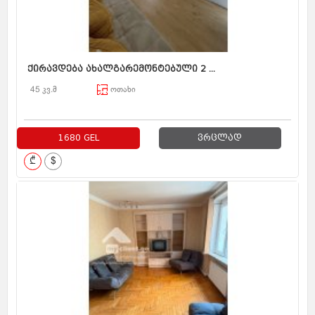
ქირავდება ახალგარემონტებული 2 ...
45 კვ.მ
ოთახი
1680 GEL
ვრცლად
₾
$