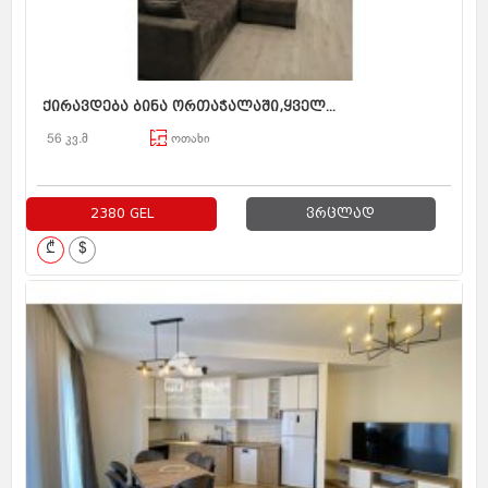
ქირავდება ბინა ორთაჭალაში,ყველ...
56 კვ.მ
ოთახი
2380 GEL
ვრცლად
₾
$