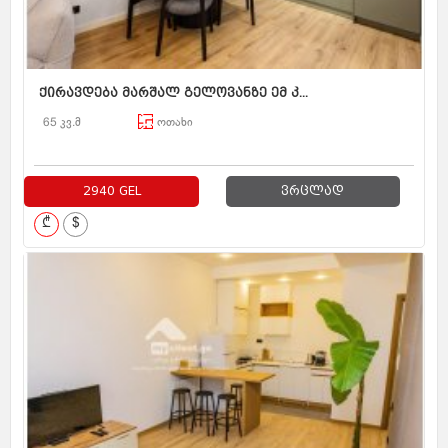
ქირავდება მარშალ გელოვანზე ემ კ...
65 კვ.მ
ოთახი
2940 GEL
ვრცლად
₾
$