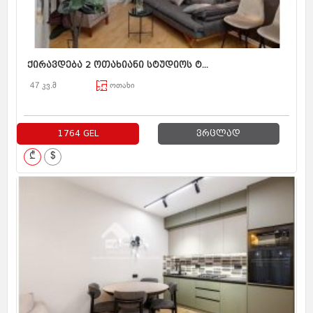
ქირავდება 2 ოთახიანი სტუდიოს ტ...
47 კვ.მ
ოთახი
1764 GEL
ვრცლად
₾
$