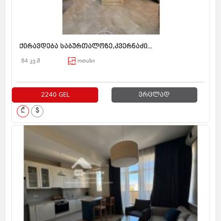
ქირავდება საბურთალოზე,კვერნაძი...
84 კვ.მ
ოთახი
2240 GEL
ვრცლად
₾
$