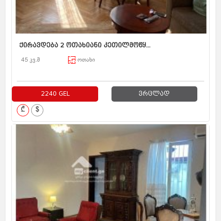
ქირავდება 2 ოთახიანი კეთილმოწყ...
45 კვ.მ
ოთახი
2240 GEL
ვრცლად
₾
$