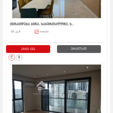
ქირავდება ბინა, საბურთალოზე, ს...
99 კვ.მ
ოთახი
2660 GEL
ვრცლად
₾
$