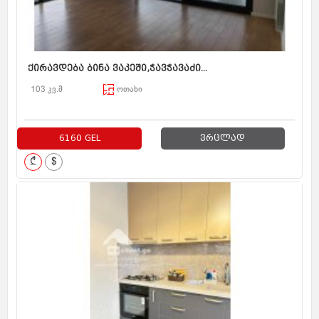
ქირავდება ბინა ვაკეში,ჭავჭავაძი...
103 კვ.მ
ოთახი
6160 GEL
ვრცლად
₾
$