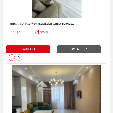
ქირავდება 2 ოთახიანი ბინა ჩუღურ...
57 კვ.მ
ოთახი
1400 GEL
ვრცლად
₾
$