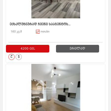
ექსკლუზიურად ჩვენი სააგენტოს...
160 კვ.მ
ოთახი
4200 GEL
ვრცლად
₾
$