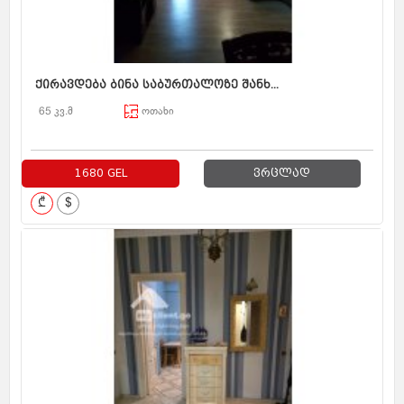
ქირავდება ბინა საბურთალოზე შანხ...
65 კვ.მ
ოთახი
1680 GEL
ვრცლად
₾
$