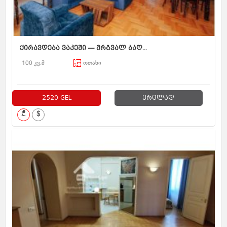
ქირავდება ვაკეში — მრგვალ ბაღ...
100 კვ.მ
ოთახი
2520 GEL
ვრცლად
₾
$