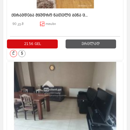
ქირავდება მყუდრო ნათელი ბინა ც...
90 კვ.მ
ოთახი
2156 GEL
ვრცლად
₾
$