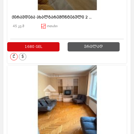
ქირავდება ახალგარემონტებული 2 ...
45 კვ.მ
ოთახი
1680 GEL
ვრცლად
₾
$