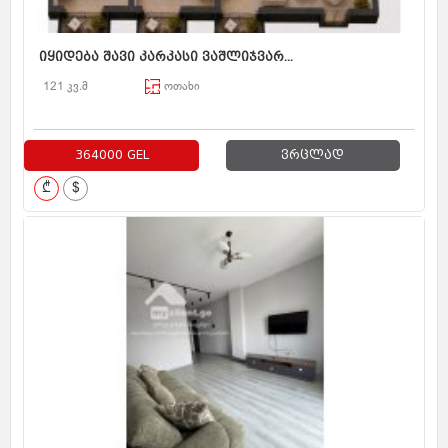
იყიდება შავი კარკასი ვაშლიჯვარ...
121 კვ.მ
ოთახი
364000 GEL
ვრცლად
₾
$