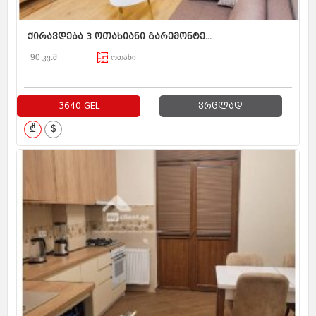
ქირავდება 3 ოთახიანი გარემონტე...
90 კვ.მ
ოთახი
3640 GEL
ვრცლად
₾
$