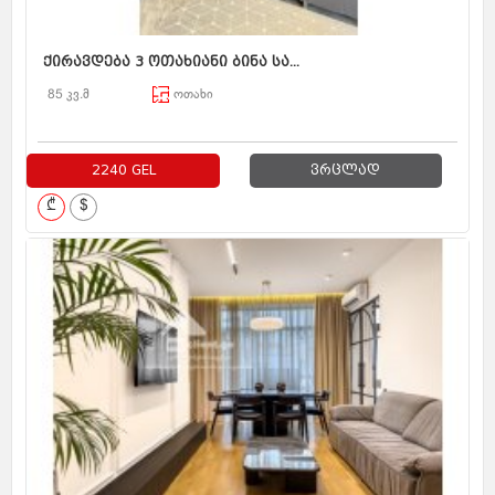
ქირავდება 3 ოთახიანი ბინა სა...
85 კვ.მ
ოთახი
2240 GEL
ვრცლად
₾
$