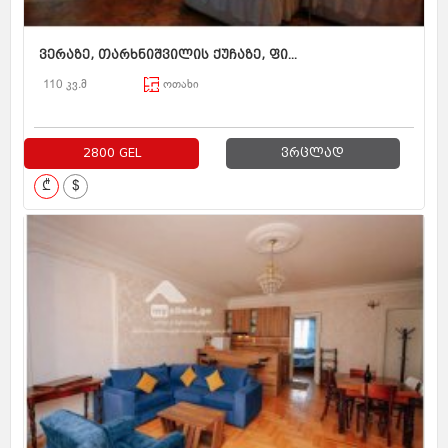
ვერაზე, თარხნიშვილის ქუჩაზე, ფი...
110 კვ.მ
ოთახი
2800 GEL
ვრცლად
₾
$