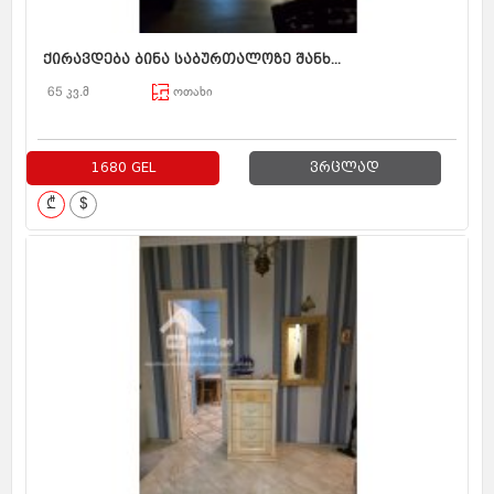
ქირავდება ბინა საბურთალოზე შანხ...
65 კვ.მ
ოთახი
1680 GEL
ვრცლად
₾
$