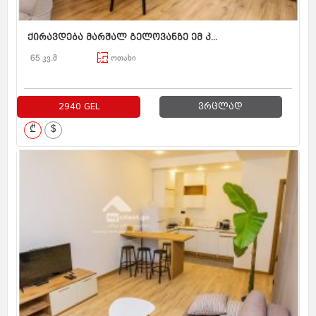
ქირავდება მარშალ გელოვანზე ემ კ...
65 კვ.მ
ოთახი
2940 GEL
ვრცლად
₾
$