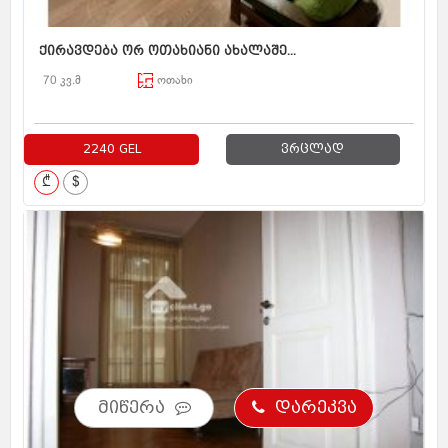
ქირავდება ორ ოთახიანი ახალაშე...
70 კვ.მ
ოთახი
2240 GEL
ვრცლად
₾
$
მიწერა
დარეკვა