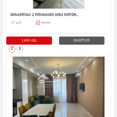
ქირავდება 2 ოთახიანი ბინა ჩუღურ...
57 კვ.მ
ოთახი
1400 GEL
ვრცლად
₾
$