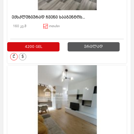
ექსკლუზიურად ჩვენი სააგენტოს...
160 კვ.მ
ოთახი
4200 GEL
ვრცლად
₾
$