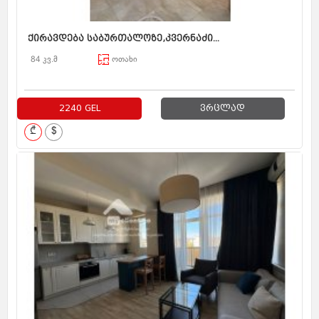
ქირავდება საბურთალოზე,კვერნაძი...
84 კვ.მ
ოთახი
2240 GEL
ვრცლად
₾
$