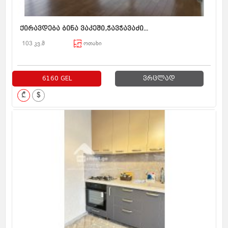
ქირავდება ბინა ვაკეში,ჭავჭავაძი...
103 კვ.მ
ოთახი
6160 GEL
ვრცლად
₾
$