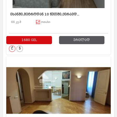
ისანში,მეტროდან 10 წუთში,ქირავდ...
66 კვ.მ
ოთახი
1680 GEL
ვრცლად
₾
$