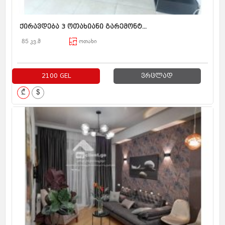
ქირავდება 3 ოთახიანი გარემონტ...
85 კვ.მ
ოთახი
2100 GEL
ვრცლად
₾
$