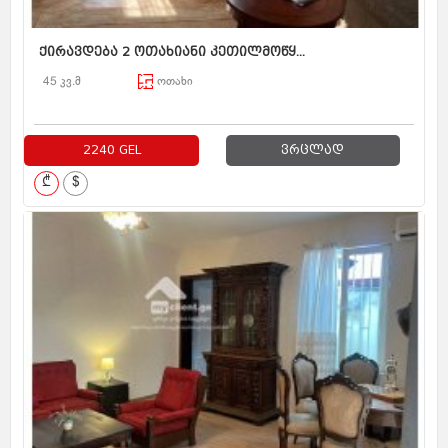
ქირავდება 2 ოთახიანი კეთილმოწყ...
45 კვ.მ
ოთახი
2240 GEL
ვრცლად
₾
$