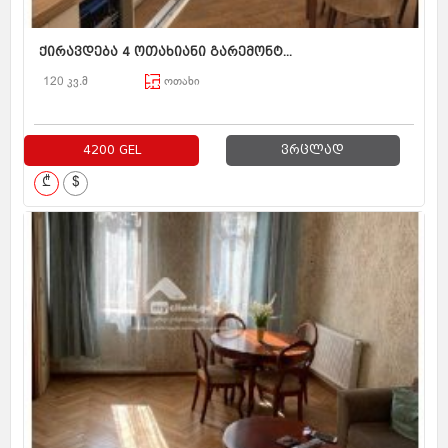
ქირავდება 4 ოთახიანი გარემონტ...
120 კვ.მ
ოთახი
4200 GEL
ვრცლად
₾
$