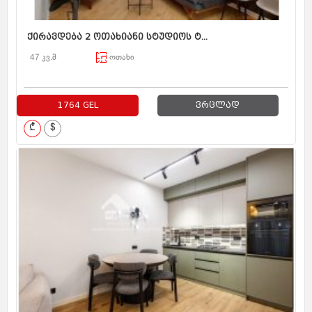
ქირავდება 2 ოთახიანი სტუდიოს ტ...
47 კვ.მ
ოთახი
1764 GEL
ვრცლად
₾
$