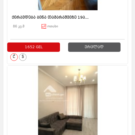
ქირავდება ბინა თამარაშვიზე 19ა....
86 კვ.მ
ოთახი
1652 GEL
ვრცლად
₾
$