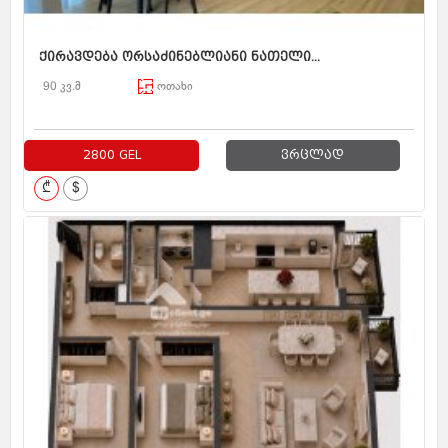
ქირავდება ორსაძინებლიანი ნათელი...
90 კვ.მ
ოთახი
2800 GEL
ვრცლად
₾
$