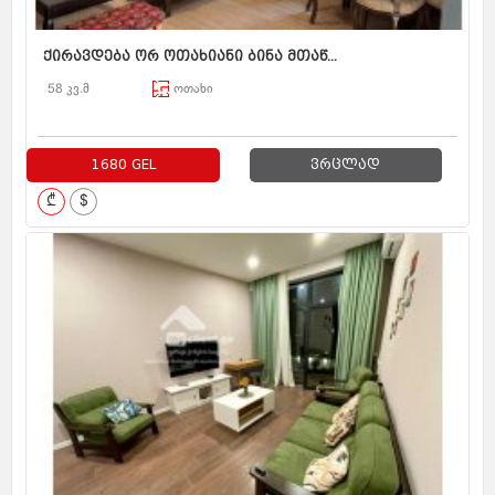
ქირავდება ორ ოთახიანი ბინა მთაწ...
58 კვ.მ
ოთახი
1680 GEL
ვრცლად
₾
$