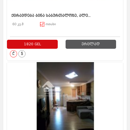
ქირავდება ბინა საბურთალოზე, ალე...
60 კვ.მ
ოთახი
1820 GEL
ვრცლად
₾
$