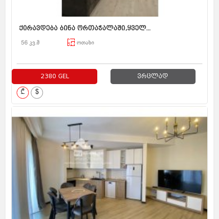
ქირავდება ბინა ორთაჭალაში,ყველ...
56 კვ.მ
ოთახი
2380 GEL
ვრცლად
₾
$