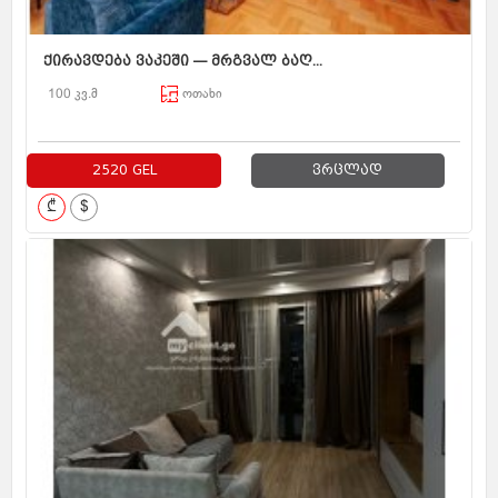
ქირავდება ვაკეში — მრგვალ ბაღ...
100 კვ.მ
ოთახი
2520 GEL
ვრცლად
₾
$