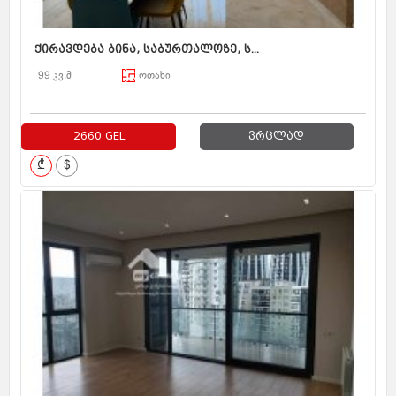
ქირავდება ბინა, საბურთალოზე, ს...
99 კვ.მ
ოთახი
2660 GEL
ვრცლად
₾
$