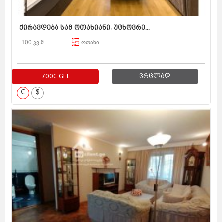
ქირავდება სამ ოთახიანი, უცხოვრე...
100 კვ.მ
ოთახი
7000 GEL
ვრცლად
₾
$