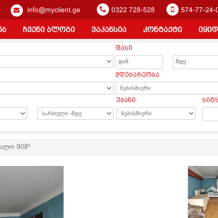
info@myclient.ge
0322 728-528
574-77-24-
ებ
ჩვენი ბლოგი
ვაკანსია
კონტაქტი
იყიდ
ფასი
ა
მდებარეობა
უბანი
სიტ
თალო 90მ²