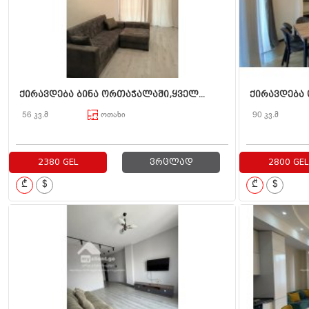
ქირავდება ბინა ორთაჭალაში,ყველ...
ქირავდება 
56 კვ.მ
ოთახი
90 კვ.მ
2380 GEL
ვრცლად
2800 GEL
₾
$
₾
$