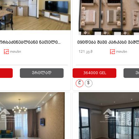
ორსაძინებლიანი ნათელი...
იყიდება შავი კარკასი ვაშლ
ოთახი
121 კვ.მ
ოთახი
ვრცლად
364000 GEL
ვ
₾
$