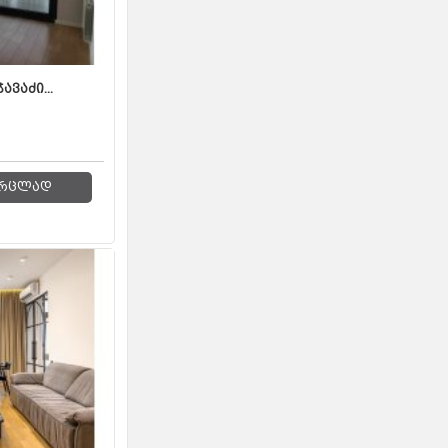
ავაძი...
რცლად