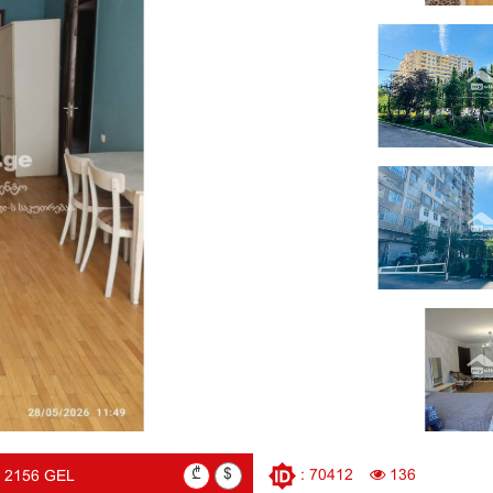
₾
$
: 70412
136
2156 GEL