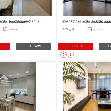
ინა, საბურთალოზე, ს...
ქირავდება ბინა ვაკეში,ჭავჭ
ოთახი
103 კვ.მ
ოთახი
ვრცლად
6160 GEL
ვ
₾
$