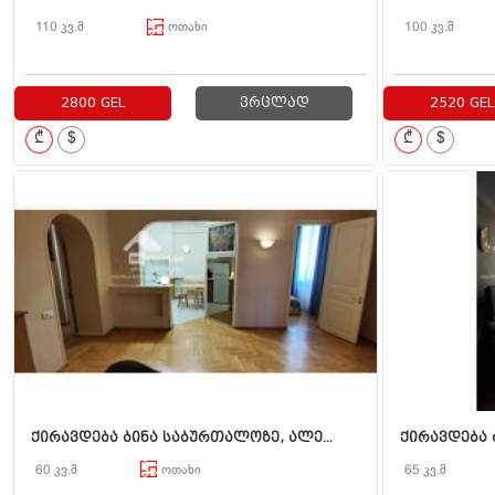
110 კვ.მ
ოთახი
100 კვ.მ
2800 GEL
ვრცლად
2520 GEL
₾
$
₾
$
ქირავდება ბინა საბურთალოზე, ალე...
ქირავდება 
60 კვ.მ
ოთახი
65 კვ.მ