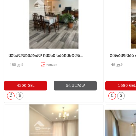
ექსკლუზიურად ჩვენი სააგენტოს...
ქირავდება 
160 კვ.მ
ოთახი
45 კვ.მ
4200 GEL
ვრცლად
1680 GEL
₾
$
₾
$