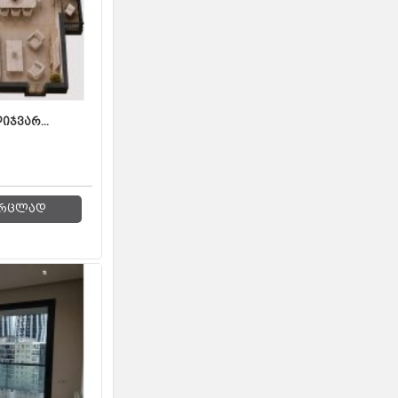
იჯვარ...
რცლად