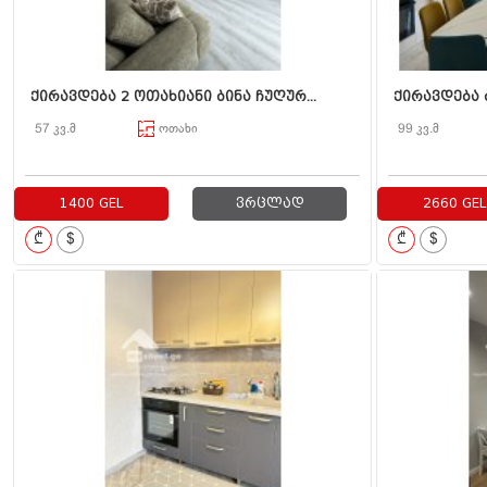
ქირავდება 2 ოთახიანი ბინა ჩუღურ...
ქირავდება ბ
57 კვ.მ
ოთახი
99 კვ.მ
1400 GEL
ვრცლად
2660 GEL
₾
$
₾
$