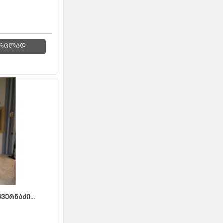
რცლად
ერნაძი...