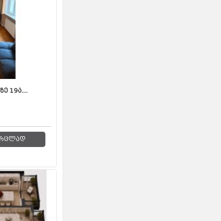
 19ა....
რცლად