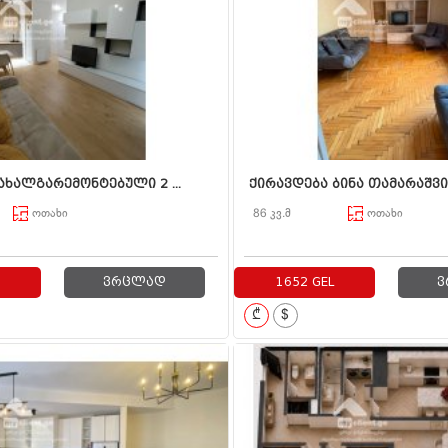
ახალგარემონტებული 2 ...
ქირავდება ბინა თამარაშვიზე
ოთახი
86 კვ.მ
ოთახი
ვრცლად
1652 GEL
ვ
₾
$