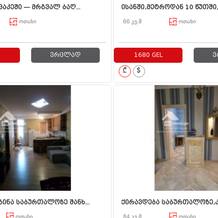
ვაკეში — მრგვალ ბაღ...
ისანში,მეტროდან 10 წუთში,
ოთახი
66 კვ.მ
ოთახი
ვრცლად
1680 GEL
ვ
₾
$
ბინა საბურთალოზე შანხ...
ქირავდება საბურთალოზე,კვ
ოთახი
84 კვ.მ
ოთახი