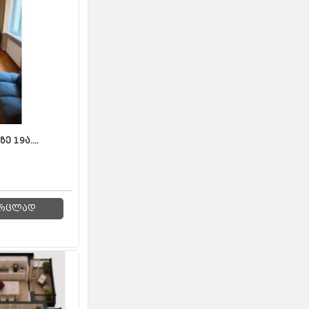
 19ა....
რცლად