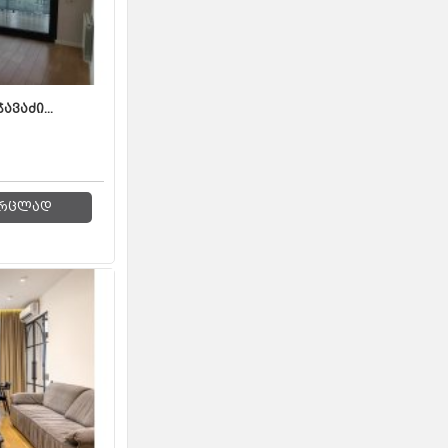
ავაძი...
რცლად