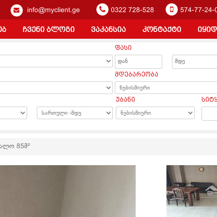
info@myclient.ge
0322 728-528
574-77-24-
ებ
ჩვენი ბლოგი
ვაკანსია
კონტაქტი
იყიდ
ფასი
ა
მდებარეობა
უბანი
სიტ
თალო 85მ²