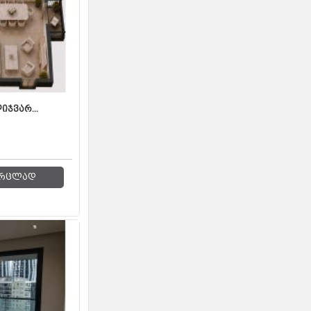
იჯვარ...
რცლად