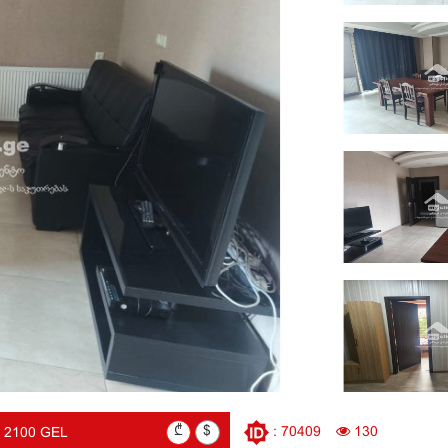
₾
$
: 70409
130
2100 GEL