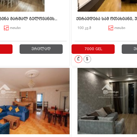
ბინა მარშალ გელოვანის...
ქირავდება სამ ოთახიანი, უ
ოთახი
100 კვ.მ
ოთახი
ვრცლად
7000 GEL
ვ
₾
$