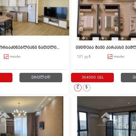
ორსაძინებლიანი ნათელი...
იყიდება შავი კარკასი ვაშლ
ოთახი
121 კვ.მ
ოთახი
ვრცლად
364000 GEL
ვ
₾
$