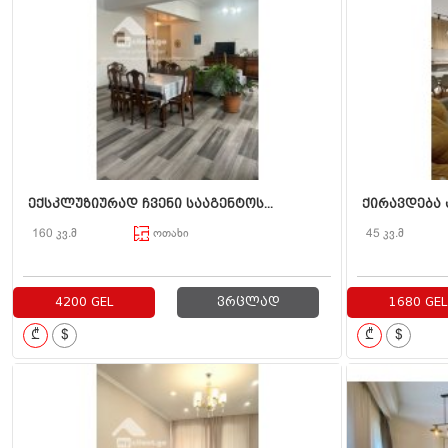
ექსკლუზიურად ჩვენი სააგენტოს...
ქირავდება 
160 კვ.მ
ოთახი
45 კვ.მ
4200 GEL
ვრცლად
1680 GEL
₾
$
₾
$