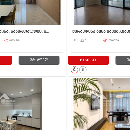
ინა, საბურთალოზე, ს...
ქირავდება ბინა ვაკეში,ჭავჭ
ოთახი
103 კვ.მ
ოთახი
ვრცლად
6160 GEL
ვ
₾
$