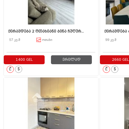
ქირავდება 2 ოთახიანი ბინა ჩუღურ...
ქირავდება ბ
57 კვ.მ
ოთახი
99 კვ.მ
1400 GEL
ვრცლად
2660 GEL
₾
$
₾
$