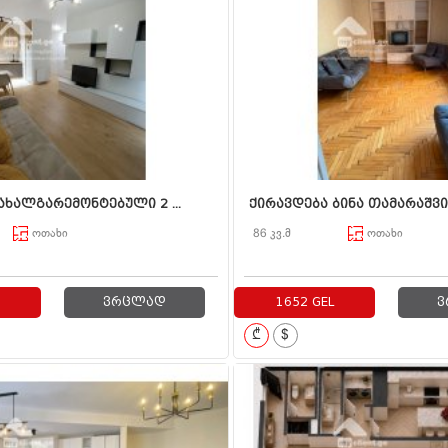
ახალგარემონტებული 2 ...
ქირავდება ბინა თამარაშვიზე
ოთახი
86 კვ.მ
ოთახი
ვრცლად
1652 GEL
ვ
₾
$