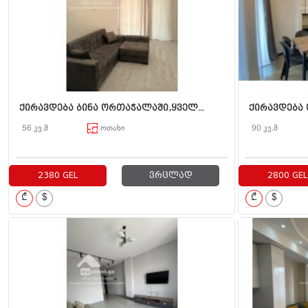
ქირავდება ბინა ორთაჭალაში,ყველ...
ქირავდება 
56 კვ.მ
ოთახი
90 კვ.მ
2380 GEL
ვრცლად
2800 GEL
₾
$
₾
$